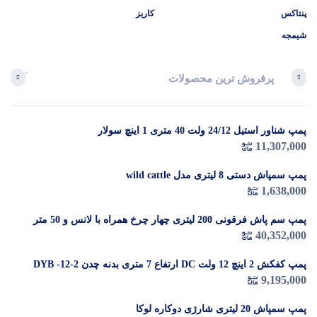
پنتاکس
کاریز
شیمجه
پرفروش ترین محصولات
آخرین 
پمپ شناور استیل 24/12 ولت 40 متری 1 اینچ سولار
در 
11,307,000
م
پمپ سمپاش دستی 8 لیتری مدل wild cattle
1,638,000
پمپ سم پاش فرقونی 200 لیتری چهار چرخ همراه با لانس و 50 متر
شیلنگ
40,352,000
پمپ کفکش 2 اینچ 12 ولت DC ارتفاع 7 متری بدنه چدن DYB -12-2
9,195,000
پمپ سمپاش 20 لیتری شارژی دوکاره لوکا