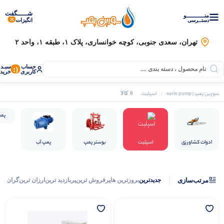
شـــــگفت
منــــــــــــو
انگیزات
دستــرسی
تهران، سعدی جنوبی، کوچه خوانساری، پلاک ۱، طبقه ۱، واحد ۲
حساب
سبـد
(:
کاربری
خرید
سورین پمپ | surin pump
اسپلیت
0 کالا
پمپ
ادوات کشاورزی
اسپلیت
بوستر پمپ
پمپ آب
مرتب‌سازی
جدیدترین
بروزترین ها
پرفروش ترین
پربازدید ترین
ارزان ترین
گران تر
موتور برق