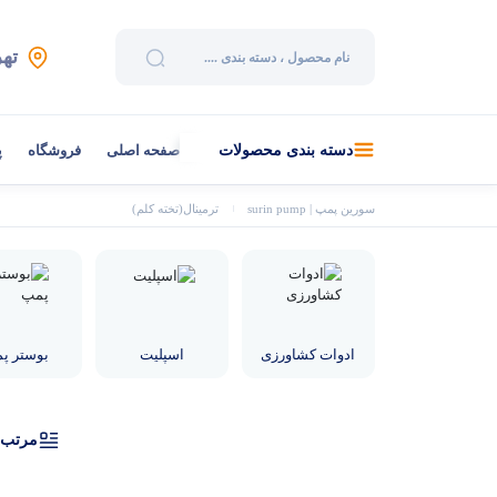
تهر
صفحه اصلی
فروشگاه
پ
دسته بندی محصولات
سورین پمپ | surin pump
ترمینال(تخته کلم)
ادوات کشاورزی
اسپلیت
بوستر پ
مرتب‌