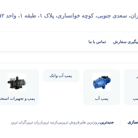
9
ان، سعدی جنوبی، کوچه خوانساری، پلاک ۱، طبقه ۱، واحد ۲
یگیری سفارش
تماس با ما
پمپ آب واتک
مپ
پمپ آب
پمپ و تجهیزات استخر
سازی
جدیدترین
بروزترین ها
پرفروش ترین
پربازدید ترین
ارزان ترین
گران ترین