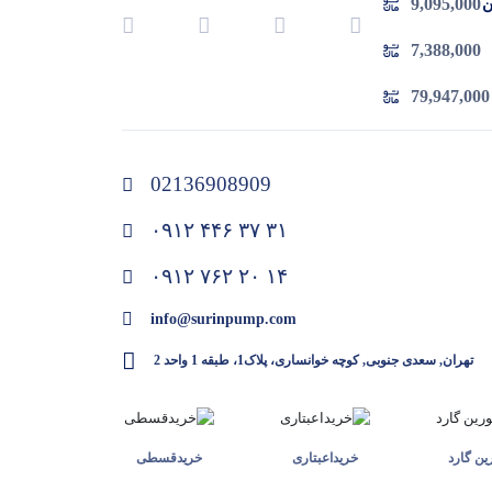
9,095,000
 چدن
7,388,000
79,947,000
02136908909
۰۹۱۲ ۴۴۶ ۳۷ ۳۱
۰۹۱۲ ۷۶۲ ۲۰ ۱۴
info@surinpump.com
تهران, سعدی جنوبی, کوچه خوانساری، پلاک1، طبقه 1 واحد 2
ن گارد
خرید‌اعبتاری
خرید‌قسطی