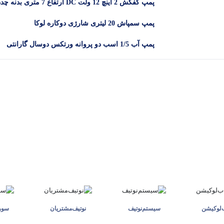
پمپ کفکش 2 اینچ 12 ولت DC ارتفاع 7 متری بدنه
DYB -12-2
پمپ سمپاش 20 لیتری شارژی دوکاره لوکا
پمپ آب 1/5 اسب دو پروانه ورتکس دوسال گارانتی
مدل CB25/160C
ب‌لوکیشن
سیستم‌نوتیف
نوتیف‌مشتریان
سوری