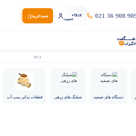
021 36 908 90
ورود
(:
و
سبد‌خرید
عضویت
شـــــگفت
انگیزات
0 کالا
دستگاه های تصفیه
شیلنگ های زرهی
قطعات یدکی پمپ آب