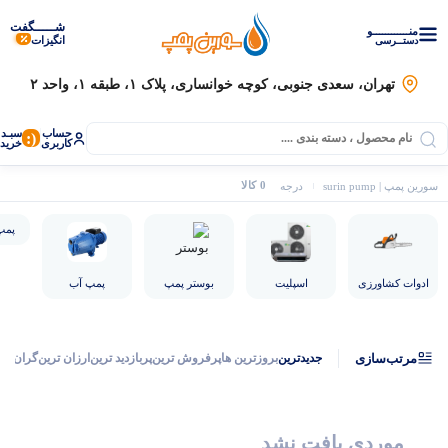
شـــــگفت
منــــــــــــو
انگیزات
دستــرسی
تهران، سعدی جنوبی، کوچه خوانساری، پلاک ۱، طبقه ۱، واحد ۲
حساب
سبـد
(:
کاربری
خرید
0 کالا
سورین پمپ | surin pump
درجه
پمپ
ادوات کشاورزی
اسپلیت
بوستر پمپ
پمپ آب
مرتب‌سازی
جدیدترین
بروزترین ها
پرفروش ترین
پربازدید ترین
ارزان ترین
گران تر
موتور برق
موردی یافت نشد