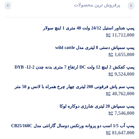
پرفروش ترین محصولات
آخرین 
پمپ شناور استیل 24/12 ولت 40 متری 1 اینچ سولار
در 
11,712,000
م
پمپ سمپاش دستی 8 لیتری مدل wild cattle
1,655,000
پمپ کفکش 2 اینچ 12 ولت DC ارتفاع 7 متری بدنه چدن DYB -12-2
9,524,000
پمپ سم پاش فرقونی 200 لیتری چهار چرخ همراه با لانس و 50 متر
شیلنگ
40,762,000
پمپ سمپاش 20 لیتری شارژی دوکاره لوکا
7,546,000
پمپ آب 1/5 اسب دو پروانه ورتکس دوسال گارانتی مدل CB25/160C
81,647,000