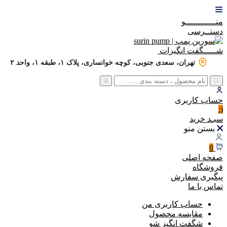
منــــــــــــو
دستــرسی
شـــــگفت
انگیزات
تهران، سعدی جنوبی، کوچه خوانساری، پلاک ۱، طبقه ۱، واحد ۲
حساب
کاربری
(:
سبـد
خرید
بستن منو
0
صفحه اصلی
فروشگاه
پیگیری سفارش
تماس با ما
حساب کاربری من
مقایسه محصول
شگفت انگیز شو