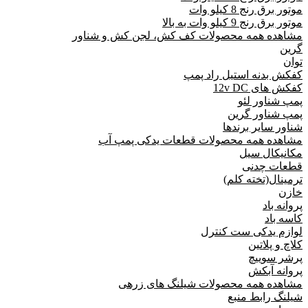
موتور برق رنج 8 کیلو وات
موتور برق رنج 9 کیلو وات به بالا
مشاهده همه محصولات کف کش، لجن کش و شناور
گرین
توان
کفکش بدنه استیل راد پمپ
کفکش های 12v DC
پمپ شناور لئو
پمپ شناور گرین
شناور سایر برندها
مشاهده همه محصولات قطعات یدکی پمپ آب
مکانیکال سیل
قطعات چدنی
ترمینال(تخته کلم)
خازن
پروانه باد
کاسه باد
لوازم یدکی ست کنترل
کلاچ و پلاتین
پرشر سوییچ
پروانه آبکش
مشاهده همه محصولات شیلنگ های زرهی
شیلنگ رابط منبع