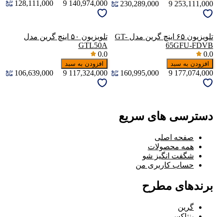
128,111,000
9
140,974,000
230,289,000
9
253,111,000
تلویزیون ۶۵ اینچ گرین مدل GT-
تلویزیون ۵۰ اینچ گرین مدل
GTL50A
65GFU-FDVB
0.0
0.0
افزودن به سبد
افزودن به سبد
106,639,000
9
117,324,000
160,995,000
9
177,074,000
دسترسی های سریع
صفحه اصلی
همه محصولات
شگفت انگیز شو
حساب کاربری من
برندهای مطرح
گرین
پنتاکس