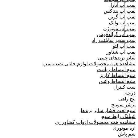
پمپ آب آبارا
پمپ آب پنتاکس
پمپ آب گرین
پمپ آب واتک
پمپ آب موتوژن
پمپ آب گراندفوس
پمپ سوپر سایلنت راد
پمپ آب لئو
پمپ آب شناور
سایر برندهای چینی
مشاهده همه محصولات لوازم جانبی نصب پمپ
منبع انبساط زیلمت
منبع انبساط کاریز
منبع انبساط واتس
ست کنترل
درجه
پنج راهی
پرشر سوییچ
منبع تحت فشار سایر برندها
شیلنگ رابط منبع
مشاهده همه محصولات ادوات کشاورزی
اره موتوری
سم پاش