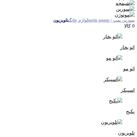
سورین پمپ | surin pump
لوازم خانگی
تلویزیون
0 کالا
اتو بخار
اتو مو
اسپیکر
پکیج
تلویزیون