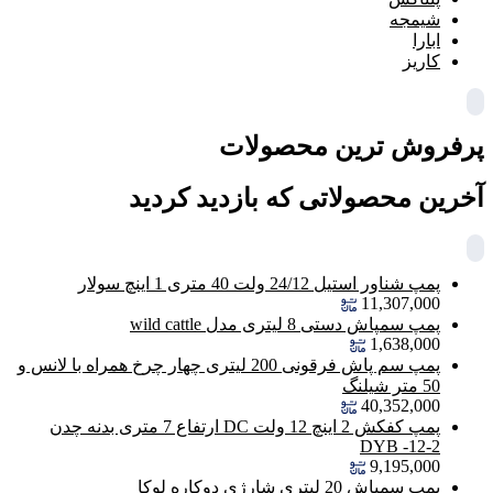
شیمجه
ابارا
کاریز
پرفروش ترین محصولات
آخرین محصولاتی که بازدید کردید
پمپ شناور استیل 24/12 ولت 40 متری 1 اینچ سولار
11,307,000
پمپ سمپاش دستی 8 لیتری مدل wild cattle
1,638,000
پمپ سم پاش فرقونی 200 لیتری چهار چرخ همراه با لانس و
50 متر شیلنگ
40,352,000
پمپ کفکش 2 اینچ 12 ولت DC ارتفاع 7 متری بدنه چدن
DYB -12-2
9,195,000
پمپ سمپاش 20 لیتری شارژی دوکاره لوکا