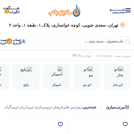
شـــــگفت
منــــــــــــو
انگیزات
دستــرسی
تهران، سعدی جنوبی، کوچه خوانساری، پلاک ۱، طبقه ۱، واحد ۲
حساب
سبـد
(:
کاربری
خرید
0 کالا
سورین پمپ | surin pump
لوازم خانگی
ماشین ظرفشویی
اتو بخار
اتو مو
اسپیکر
پکیج
ت
مرتب‌سازی
جدیدترین
بروزترین ها
پرفروش ترین
پربازدید ترین
ارزان ترین
گران تر
موتور برق