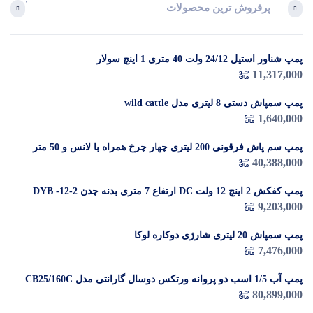
پرفروش ترین محصولات
آخرین 
پمپ شناور استیل 24/12 ولت 40 متری 1 اینچ سولار
در 
11,317,000
م
پمپ سمپاش دستی 8 لیتری مدل wild cattle
1,640,000
پمپ سم پاش فرقونی 200 لیتری چهار چرخ همراه با لانس و 50 متر
شیلنگ
40,388,000
پمپ کفکش 2 اینچ 12 ولت DC ارتفاع 7 متری بدنه چدن DYB -12-2
9,203,000
پمپ سمپاش 20 لیتری شارژی دوکاره لوکا
7,476,000
پمپ آب 1/5 اسب دو پروانه ورتکس دوسال گارانتی مدل CB25/160C
80,899,000