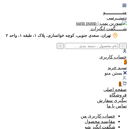
منــــــــــــو
دستــرسی
شـــــگفت
انگیزات
تهران، سعدی جنوبی، کوچه خوانساری، پلاک ۱، طبقه ۱، واحد ۲
حساب
کاربری
(:
سبـد
خرید
بستن منو
0
صفحه اصلی
فروشگاه
پیگیری سفارش
تماس با ما
حساب کاربری من
مقایسه محصول
شگفت انگیز شو