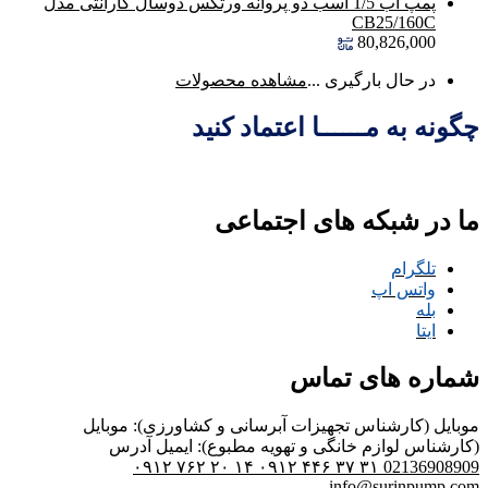
پمپ آب 1/5 اسب دو پروانه ورتکس دوسال گارانتی مدل
CB25/160C
80,826,000
در حال بارگیری ...
مشاهده محصولات
چگونه به مــــــا اعتماد کنید
ما در شبکه های اجتماعی
تلگرام
واتس اپ
بله
ایتا
شماره های تماس
موبایل (کارشناس تجهیزات آبرسانی و کشاورزی):
موبایل
(کارشناس لوازم خانگی و تهویه مطبوع):
ایمیل
آدرس
۰۹۱۲ ۷۶۲ ۲۰ ۱۴
۰۹۱۲ ۴۴۶ ۳۷ ۳۱
02136908909
info@surinpump.com