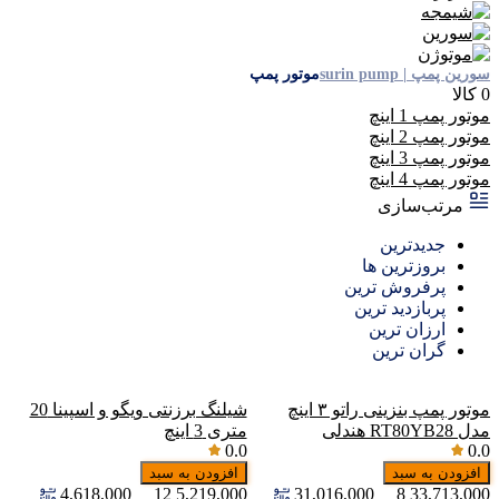
سورین پمپ | surin pump
موتور پمپ
0 کالا
موتور پمپ 1 اینچ
موتور پمپ 2 اینچ
موتور پمپ 3 اینچ
موتور پمپ 4 اینچ
مرتب‌سازی
جدیدترین
بروزترین ها
پرفروش ترین
پربازدید ترین
ارزان ترین
گران ترین
موتور پمپ بنزینی راتو ۳ اینچ
شیلنگ برزنتی ویگو و اسپینا 20
مدل RT80YB28 هندلی
متری 3 اینچ
0.0
0.0
افزودن به سبد
افزودن به سبد
4,618,000
12
5,219,000
31,016,000
8
33,713,000