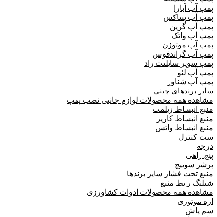
پمپ آب آبارا
پمپ آب پنتاکس
پمپ آب گرین
پمپ آب واتک
پمپ آب موتوژن
پمپ آب گراندفوس
پمپ سوپر سایلنت راد
پمپ آب لئو
پمپ آب شناور
سایر برندهای چینی
مشاهده همه محصولات لوازم جانبی نصب پمپ
منبع انبساط زیلمت
منبع انبساط کاریز
منبع انبساط واتس
ست کنترل
درجه
پنج راهی
پرشر سوییچ
منبع تحت فشار سایر برندها
شیلنگ رابط منبع
مشاهده همه محصولات ادوات کشاورزی
اره موتوری
سم پاش