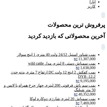
ابارا
کاریز
پرفروش ترین محصولات
آخرین محصولاتی که بازدید کردید
پمپ شناور استیل 24/12 ولت 40 متری 1 اینچ سولار
11,307,000
پمپ سمپاش دستی 8 لیتری مدل wild cattle
1,638,000
پمپ کفکش 2 اینچ 12 ولت DC ارتفاع 7 متری بدنه چدن
DYB -12-2
9,195,000
پمپ سم پاش فرقونی 200 لیتری چهار چرخ همراه با لانس و
50 متر شیلنگ
40,352,000
پمپ سمپاش 20 لیتری شارژی دوکاره لوکا
7,469,000