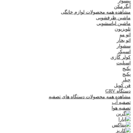
پیسوار
آبگرمکن
مشاهده همه محصولات لوازم خانگی
ماشین ظرفشویی
ماشین لباسشویی
تلویزیون
اتو مو
اتو بخار
سشوار
اسپیکر
کولر گازی
اسپلیت
پکیج
پکیج
چیلر
فن کویل
دستگاه GRV
مشاهده همه محصولات دستگاه های تصفیه
تصفیه آب
تصفیه هوا