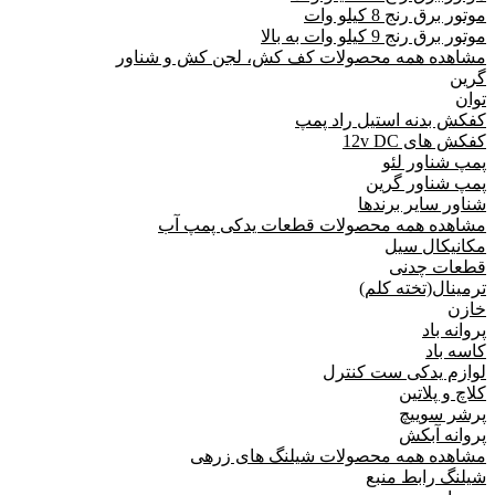
موتور برق رنج 8 کیلو وات
موتور برق رنج 9 کیلو وات به بالا
مشاهده همه محصولات کف کش، لجن کش و شناور
گرین
توان
کفکش بدنه استیل راد پمپ
کفکش های 12v DC
پمپ شناور لئو
پمپ شناور گرین
شناور سایر برندها
مشاهده همه محصولات قطعات یدکی پمپ آب
مکانیکال سیل
قطعات چدنی
ترمینال(تخته کلم)
خازن
پروانه باد
کاسه باد
لوازم یدکی ست کنترل
کلاچ و پلاتین
پرشر سوییچ
پروانه آبکش
مشاهده همه محصولات شیلنگ های زرهی
شیلنگ رابط منبع