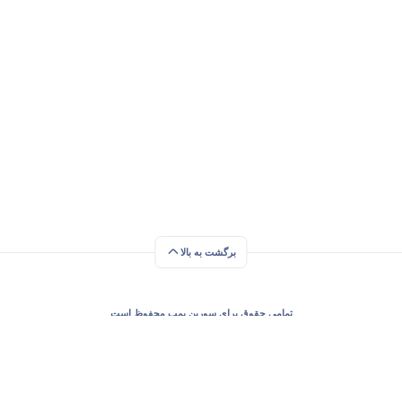
برگشت به بالا
تمامی حقوق برای سورین پمپ محفوظ است
1391-1405