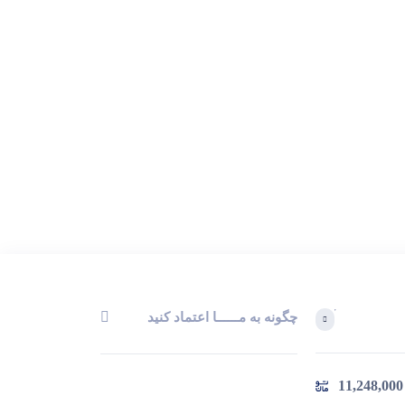
چگونه به مــــــا اعتماد کنید
آخرین محصولاتی که بازدید کردید
11,248,000
در حال بارگیری ...