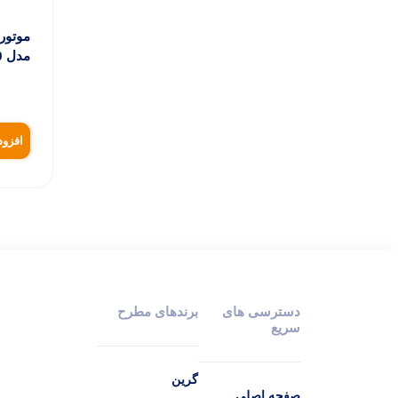
مدل WP10
افزود
دسترسی های
برندهای مطرح
سریع
گرین
صفحه اصلی