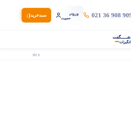
021 36 908 90
ورود
(:
و
سبد‌خرید
عضویت
شـــــگفت
انگیزات
0 کالا