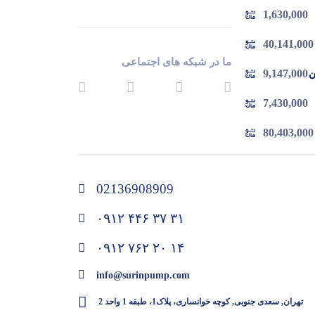
مشاهده محصولات
1,630,000
40,141,000
ما در شبکه های اجتماعی
9,147,000
 چدن
7,430,000
80,403,000
02136908909
۰۹۱۲ ۴۴۶ ۳۷ ۳۱
۰۹۱۲ ۷۶۲ ۲۰ ۱۴
info@surinpump.com
تهران, سعدی جنوبی, کوچه خوانساری، پلاک1، طبقه 1 واحد 2