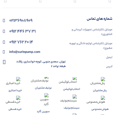
شماره های تماس
02136908909
موبایل (کارشناس تجهیزات آبرسانی و
۰۹۱۲ ۴۴۶ ۳۷ ۳۱
کشاورزی):
۰۹۱۲ ۷۶۲ ۲۰ ۱۴
موبایل (کارشناس لوازم خانگی و تهویه
مطبوع):
info@surinpump.com
ایمیل
تهران, سعدی جنوبی, کوچه خوانساری، پلاک1،
طبقه 1 واحد 2
آدرس
نوتیف‌مشتریان
انتخاب‌لوکیشن
پنل‌مشتریان
خرید‌اعبتاری
سیستم‌نوتیف
هوش‌مصنوعی
خرید‌قسطی
سورین گارد