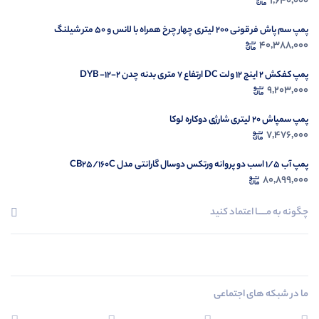
1,640,000
پمپ سم پاش فرقونی 200 لیتری چهار چرخ همراه با لانس و 50 متر شیلنگ
40,388,000
پمپ کفکش 2 اینچ 12 ولت DC ارتفاع 7 متری بدنه چدن DYB -12-2
9,203,000
پمپ سمپاش 20 لیتری شارژی دوکاره لوکا
7,476,000
پمپ آب 1/5 اسب دو پروانه ورتکس دوسال گارانتی مدل CB25/160C
80,899,000
چگونه به مــــــا اعتماد کنید
ما در شبکه های اجتماعی