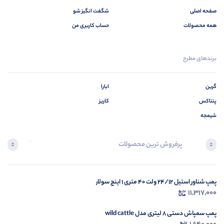
صفحه اصلی
شگفت انگیز شو
همه محصولات
حساب کاربری من
برندهای مطرح
گرین
ابارا
پنتاکس
کاریز
شیمجه
پرفروش ترین محصولات
آخرین محصول
پمپ شناور استیل 24/12 ولت 40 متری 1 اینچ سولار
در ح
11,317,000
م
پمپ سمپاش دستی 8 لیتری مدل wild cattle