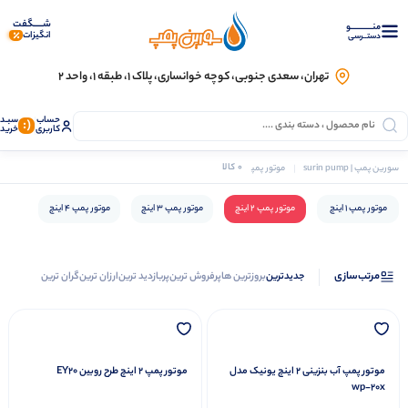
شـــــگفت
منــــــــــــو
انگیزات
دستــرسی
تهران، سعدی جنوبی، کوچه خوانساری، پلاک ۱، طبقه ۱، واحد ۲
حساب
سبـد
(:
کاربری
خرید
0 کالا
سورین پمپ | surin pump
موتور پمپ
موتور پمپ 2 اینچ
موتور پمپ 1 اینچ
موتور پمپ 2 اینچ
موتور پمپ 3 اینچ
موتور پمپ 4 اینچ
مرتب‌سازی
جدیدترین
بروزترین ها
پرفروش ترین
پربازدید ترین
ارزان ترین
گران ترین
موتور برق
موتور پمپ آب بنزینی 2 اینچ یونیک مدل
موتور پمپ 2 اینچ طرح روبین EY20
wp-20x