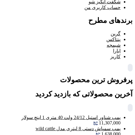
شگفت انگیز شو
حساب کاربری من
برندهای مطرح
گرین
پنتاکس
شیمجه
ابارا
کاریز
پرفروش ترین محصولات
آخرین محصولاتی که بازدید کردید
پمپ شناور استیل 24/12 ولت 40 متری 1 اینچ سولار
11,307,000
پمپ سمپاش دستی 8 لیتری مدل wild cattle
1,638,000