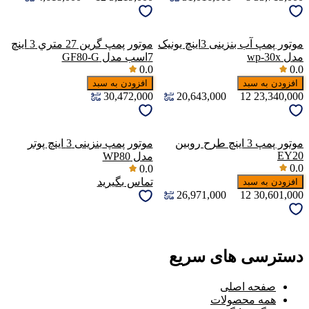
موتور پمپ آب بنزینی 3اینچ یونیک
موتور پمپ گرين 27 متري 3 اینچ
مدل wp-30x
7اسب مدل GF80-G
0.0
0.0
افزودن به سبد
افزودن به سبد
30,472,000
20,643,000
12
23,340,000
موتور پمپ 3 اینچ طرح روبین
موتور پمپ بنزینی 3 اینچ پوتر
EY20
مدل WP80
0.0
0.0
تماس بگیرید
افزودن به سبد
26,971,000
12
30,601,000
دسترسی های سریع
صفحه اصلی
همه محصولات