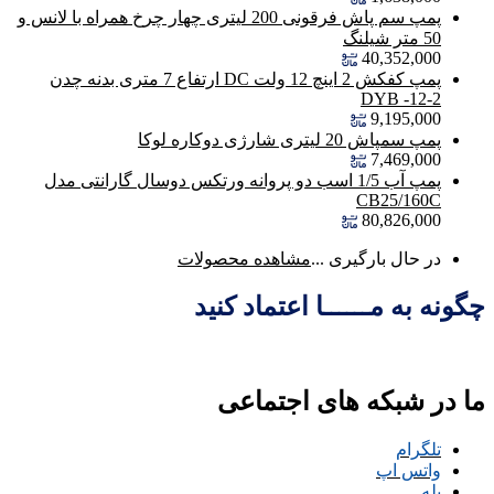
پمپ سم پاش فرقونی 200 لیتری چهار چرخ همراه با لانس و
50 متر شیلنگ
40,352,000
پمپ کفکش 2 اینچ 12 ولت DC ارتفاع 7 متری بدنه چدن
DYB -12-2
9,195,000
پمپ سمپاش 20 لیتری شارژی دوکاره لوکا
7,469,000
پمپ آب 1/5 اسب دو پروانه ورتکس دوسال گارانتی مدل
CB25/160C
80,826,000
در حال بارگیری ...
مشاهده محصولات
چگونه به مــــــا اعتماد کنید
ما در شبکه های اجتماعی
تلگرام
واتس اپ
بله