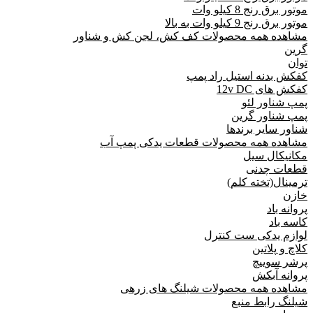
موتور برق رنج 8 کیلو وات
موتور برق رنج 9 کیلو وات به بالا
مشاهده همه محصولات کف کش، لجن کش و شناور
گرین
توان
کفکش بدنه استیل راد پمپ
کفکش های 12v DC
پمپ شناور لئو
پمپ شناور گرین
شناور سایر برندها
مشاهده همه محصولات قطعات یدکی پمپ آب
مکانیکال سیل
قطعات چدنی
ترمینال(تخته کلم)
خازن
پروانه باد
کاسه باد
لوازم یدکی ست کنترل
کلاچ و پلاتین
پرشر سوییچ
پروانه آبکش
مشاهده همه محصولات شیلنگ های زرهی
شیلنگ رابط منبع