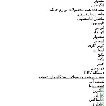
پیسوار
آبگرمکن
مشاهده همه محصولات لوازم خانگی
ماشین ظرفشویی
ماشین لباسشویی
تلویزیون
اتو مو
اتو بخار
سشوار
اسپیکر
کولر گازی
اسپلیت
پکیج
پکیج
چیلر
فن کویل
دستگاه GRV
مشاهده همه محصولات دستگاه های تصفیه
تصفیه آب
تصفیه هوا