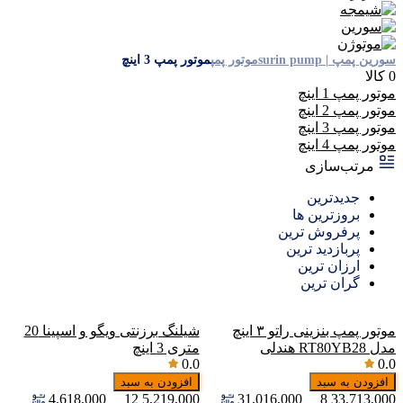
سورین پمپ | surin pump
موتور پمپ
موتور پمپ 3 اینچ
0 کالا
موتور پمپ 1 اینچ
موتور پمپ 2 اینچ
موتور پمپ 3 اینچ
موتور پمپ 4 اینچ
مرتب‌سازی
جدیدترین
بروزترین ها
پرفروش ترین
پربازدید ترین
ارزان ترین
گران ترین
موتور پمپ بنزینی راتو ۳ اینچ
شیلنگ برزنتی ویگو و اسپینا 20
مدل RT80YB28 هندلی
متری 3 اینچ
0.0
0.0
افزودن به سبد
افزودن به سبد
4,618,000
12
5,219,000
31,016,000
8
33,713,000