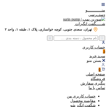
منــــــــــــو
دستــرسی
شـــــگفت
انگیزات
تهران، سعدی جنوبی، کوچه خوانساری، پلاک ۱، طبقه ۱، واحد ۲
حساب
کاربری
(:
سبـد
خرید
بستن منو
0
صفحه اصلی
فروشگاه
پیگیری سفارش
تماس با ما
حساب کاربری من
مقایسه محصول
شگفت انگیز شو