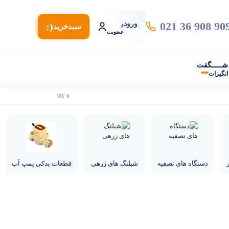
021 36 908 90
ورود
(:
و
سبد‌خرید
عضویت
شـــــگفت
انگیزات
0 کالا
دستگاه های تصفیه
شیلنگ های زرهی
قطعات یدکی پمپ آب