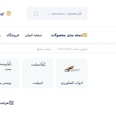
تهر
صفحه اصلی
فروشگاه
پ
دسته بندی محصولات
سورین پمپ | surin pump
پرشر سوییچ
ادوات کشاورزی
اسپلیت
بوستر پ
مرتب‌