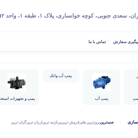
9
ان، سعدی جنوبی، کوچه خوانساری، پلاک ۱، طبقه ۱، واحد ۲
یگیری سفارش
تماس با ما
پمپ آب واتک
مپ
پمپ آب
پمپ و تجهیزات استخر
سازی
جدیدترین
بروزترین ها
پرفروش ترین
پربازدید ترین
ارزان ترین
گران ترین