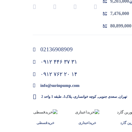
9,203,000
 چدن
7,476,000
80,899,000
02136908909
۰۹۱۲ ۴۴۶ ۳۷ ۳۱
۰۹۱۲ ۷۶۲ ۲۰ ۱۴
info@surinpump.com
تهران, سعدی جنوبی, کوچه خوانساری، پلاک1، طبقه 1 واحد 2
ن گارد
خرید‌اعبتاری
خرید‌قسطی