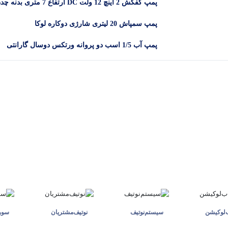
پمپ کفکش 2 اینچ 12 ولت DC ارتفاع 7 متری بدنه
DYB -12-2
پمپ سمپاش 20 لیتری شارژی دوکاره لوکا
پمپ آب 1/5 اسب دو پروانه ورتکس دوسال گارانتی
مدل CB25/160C
ب‌لوکیشن
سیستم‌نوتیف
نوتیف‌مشتریان
سوری