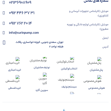
شماره های تماس
02136908909
موبایل (کارشناس تجهیزات آبرسانی و
۰۹۱۲ ۴۴۶ ۳۷ ۳۱
کشاورزی):
۰۹۱۲ ۷۶۲ ۲۰ ۱۴
موبایل (کارشناس لوازم خانگی و تهویه
مطبوع):
info@surinpump.com
ایمیل
تهران, سعدی جنوبی, کوچه خوانساری، پلاک1،
طبقه 1 واحد 2
آدرس
نوتیف‌مشتریان
انتخاب‌لوکیشن
پنل‌مشتریان
خرید‌اعبتاری
سیستم‌نوتیف
هوش‌مصنوعی
خرید‌قسطی
سورین گارد