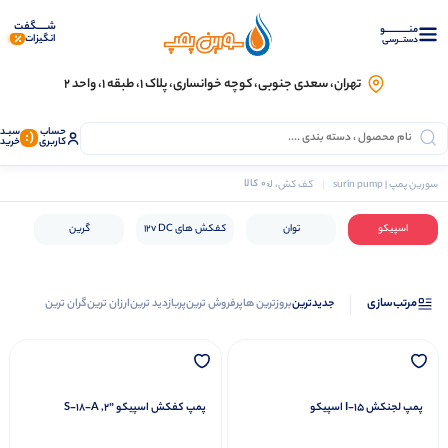
شـــــگفت
منــــــــــــو
انگیزات
دستــرسی
تهران، سعدی جنوبی، کوچه خوانساری، پلاک ۱، طبقه ۱، واحد ۲
حساب
سبـد
(:
کاربری
خرید
0 کالا
سورین پمپ | surin pump
کف کش، لجن کش و شناور
اسپیکو
اسپیکو
توان
کفکش های 12v DC
گرین
مرتب‌سازی
جدیدترین
بروزترین ها
پرفروش ترین
پربازدید ترین
ارزان ترین
گران ترین
موتور برق
پمپ لجنکش I-15 اسپیکو
پمپ کفکش اسپیکو ‎S-18-A ,2”‎