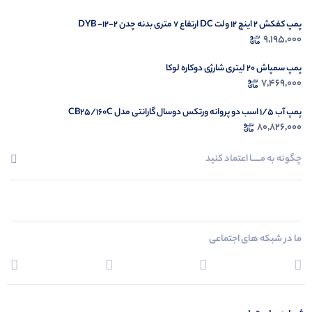
پمپ کفکش 2 اینچ 12 ولت DC ارتفاع 7 متری بدنه چدن DYB -12-2
9,195,000
پمپ سمپاش 20 لیتری شارژی دوکاره لوکا
7,469,000
پمپ آب 1/5 اسب دو پروانه ورتکس دوسال گارانتی مدل CB25/160C
80,826,000
چگونه به مــــــا اعتماد کنید
ما در شبکه های اجتماعی