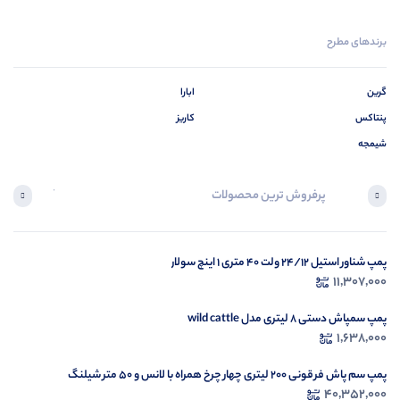
برندهای مطرح
گرین
ابارا
پنتاکس
کاریز
شیمجه
پرفروش ترین محصولات
آخرین محصول
پمپ شناور استیل 24/12 ولت 40 متری 1 اینچ سولار
در ح
11,307,000
م
پمپ سمپاش دستی 8 لیتری مدل wild cattle
1,638,000
پمپ سم پاش فرقونی 200 لیتری چهار چرخ همراه با لانس و 50 متر شیلنگ
40,352,000