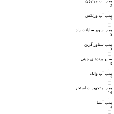
پمپ آب موتوژن
2
پمپ آب ورتکس
7
پمپ سوپر سایلنت راد
5
پمپ شناور گرین
3
سایر برندهای چینی
3
پمپ آب واتک
7
پمپ و تجهیزات استخر
14
پمپ آبنما
4