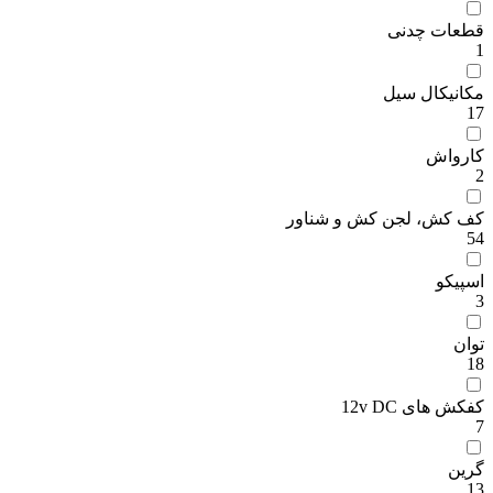
قطعات چدنی
1
مکانیکال سیل
17
کارواش
2
کف کش، لجن کش و شناور
54
اسپیکو
3
توان
18
کفکش های 12v DC
7
گرین
13