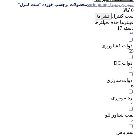
سورین پمپ | surin pump
محصولات برچسب خورده “ست کنترل”
0 کالا
ست کنترل
فیلتر ها
فیلترها
حذف‌فیلتر‌ها
دسته
17
ادوات کشاورزی
55
ادوات DC
15
ادوات شارژی
6
اره موتوری
4
پمپ شناور لئو
3
سم پاش