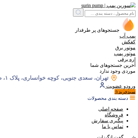
جستجوهای پر طرفدار
پمپ آب
کفکش
موتور برق
موتور پمپ
اره برقی
آخرین جستجوهای شما
موردی وجود ندارد
تهران، سعدی جنوبی، کوچه خوانساری، پلاک ۱، طبقه ۱، واحد ۲
ورود
و عضویت
(:
سبد‌خرید
دسته بندی محصولات
صفحه اصلی
فروشگاه
پیگیری سفارش
تماس با ما
شـــــگفت
انگیزات