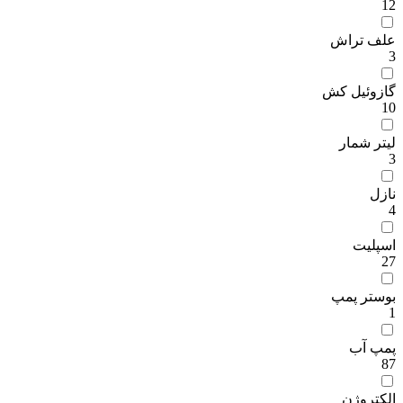
12
علف تراش
3
گازوئیل کش
10
لیتر شمار
3
نازل
4
اسپلیت
27
بوستر پمپ
1
پمپ آب
87
الکتروژن