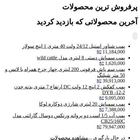
پرفروش ترین محصولات
آخرین محصولاتی که بازدید کردید
پمپ شناور استیل 24/12 ولت 40 متری 1 اینچ سولار
11,184,000
پمپ سمپاش دستی 8 لیتری مدل wild cattle
1,620,000
پمپ سم پاش فرقونی 200 لیتری چهار چرخ همراه با لانس و
50 متر شیلنگ
39,913,000
پمپ کفکش 2 اینچ 12 ولت DC ارتفاع 7 متری بدنه چدن
DYB -12-2
9,095,000
پمپ سمپاش 20 لیتری شارژی دوکاره لوکا
7,388,000
پمپ آب 1/5 اسب دو پروانه ورتکس دوسال گارانتی مدل
CB25/160C
79,947,000
در حال بارگیری ...
مشاهده محصولات