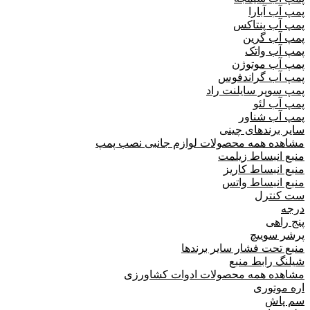
پمپ آب آبارا
پمپ آب پنتاکس
پمپ آب گرین
پمپ آب واتک
پمپ آب موتوژن
پمپ آب گراندفوس
پمپ سوپر سایلنت راد
پمپ آب لئو
پمپ آب شناور
سایر برندهای چینی
مشاهده همه محصولات لوازم جانبی نصب پمپ
منبع انبساط زیلمت
منبع انبساط کاریز
منبع انبساط واتس
ست کنترل
درجه
پنج راهی
پرشر سوییچ
منبع تحت فشار سایر برندها
شیلنگ رابط منبع
مشاهده همه محصولات ادوات کشاورزی
اره موتوری
سم پاش