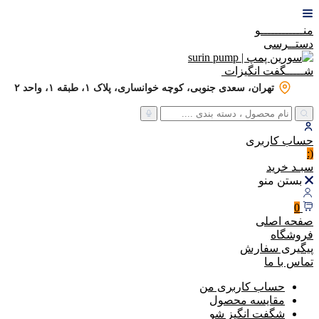
منــــــــــــو
دستــرسی
شـــــگفت
انگیزات
تهران، سعدی جنوبی، کوچه خوانساری، پلاک ۱، طبقه ۱، واحد ۲
حساب
کاربری
(:
سبـد
خرید
بستن منو
0
صفحه اصلی
فروشگاه
پیگیری سفارش
تماس با ما
حساب کاربری من
مقایسه محصول
شگفت انگیز شو