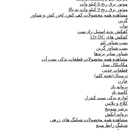
موتور برق رنج 8 کیلو وات
موتور برق رنج 9 کیلو وات به بالا
مشاهده همه محصولات کف کش، لجن کش و شناور
گرین
توان
کفکش بدنه استیل راد پمپ
کفکش های 12v DC
پمپ شناور لئو
پمپ شناور گرین
شناور سایر برندها
مشاهده همه محصولات قطعات یدکی پمپ آب
مکانیکال سیل
قطعات چدنی
ترمینال(تخته کلم)
خازن
پروانه باد
کاسه باد
لوازم یدکی ست کنترل
کلاچ و پلاتین
پرشر سوییچ
پروانه آبکش
مشاهده همه محصولات شیلنگ های زرهی
شیلنگ رابط منبع