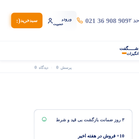
021 36 908 909
ورود
(:
و
سبد‌خرید
عضویت
شـــــگفت
انگیزات
0
0
پرسش
دیدگاه
۳ روز ضمانت بازگشت بی قید و شرط
10+ فروش در هفته اخیر