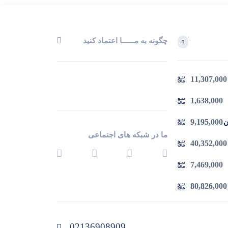
چگونه به مــــــا اعتماد کنید
آخرین محصولاتی که بازدید کردید
11,307,000
در حال بارگیری ...
مشاهده محصولات
1,638,000
9,195,000
 چدن
ما در شبکه های اجتماعی
40,352,000
7,469,000
80,826,000
02136908909