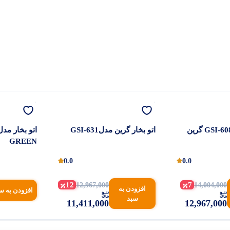
اتو بخار مدل GSI-608 گرین
اتو‌ بخار گرین مدلGSI-631
GREEN
0.0
0.0
12
7
12,967,000
14,004,000
افزودن به
افزودن به س
سبد
11,411,000
12,967,000