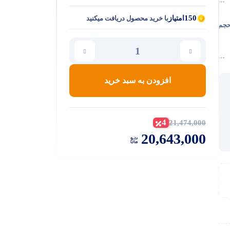
150
امتیاز
با خرید محصول دریافت میکنید
 حجم
افزودن به سبد خرید
4
21,474,000
20,643,000