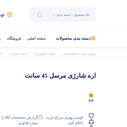
تهر
صفحه اصلی
فروشگاه
پ
دسته بندی محصولات
سورین پمپ | surin pump
ادوات کشاورزی
ادوات شارژی
ار
اره شارژی مرسل 45 سانت
0.0
قیمت بهتری سراغ دارید ،
گزارش مشخصات کالا یا
اعلام کنید
موارد قانونی