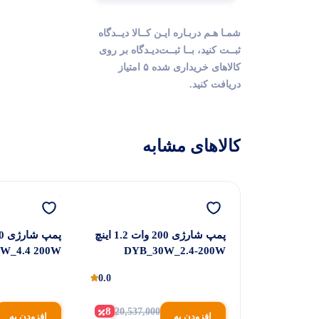
شمـا هـم دربـاره ایـن کــالا دیــدگاه
ثبــت کنید، بــا ثبــت‌دیـدگاه بر روی
کالاهای خریداری شده ۵ امتیاز
دریافت کنید.
کالاهای مشابه
وکاره
پمپ شارژی 200 وات 1.2 اینچ
 لیتر
DYB_30W_2.4-200W
W_4.4 200W
0.0
0.0
تماس بگیرید
8
20,537,000
افزودن به
افزودن به