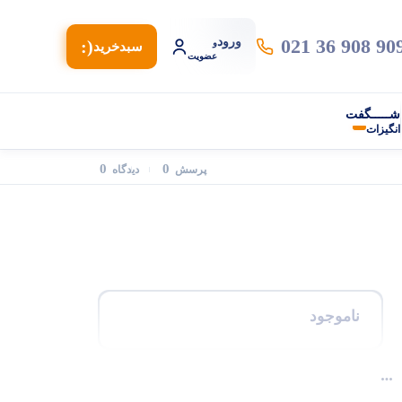
021 36 908 90
ورود
(:
و
سبد‌خرید
عضویت
شـــــگفت
انگیزات
0
0
پرسش
دیدگاه
ناموجود