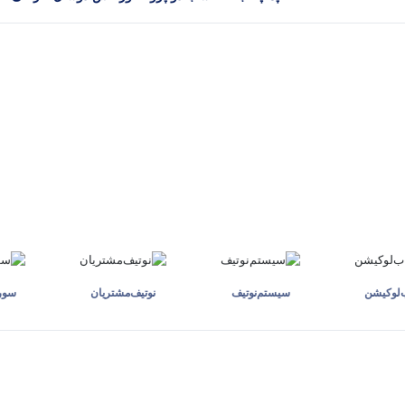
مدل CB25/160C
ب‌لوکیشن
سیستم‌نوتیف
نوتیف‌مشتریان
سوری