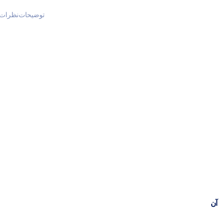
توضیحات
نظرات (
آن