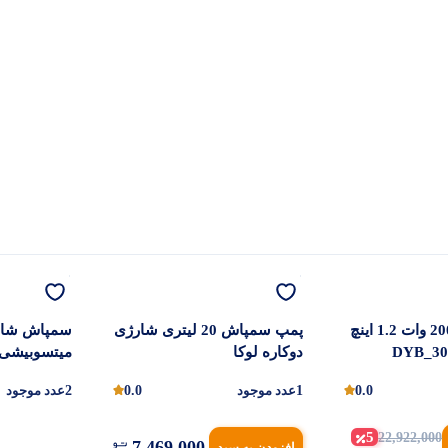
پمپ شارژی 200 وات 1.2 اینچ
پمپ سمپاش 20 لیتری شارژی
سمپاش شارژ
DYB_30
دوکاره لوکا
میتسوبیشی ظرف
0.0
1
عدد موجود
0.0
2
عدد موجود
5
22,922,000
7,469,000
افزودن به سبد