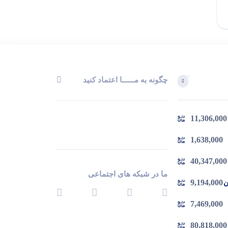
سبد
18,897,000
چگونه به مــــــا اعتماد کنید
آخرین محصولاتی که بازدید کردید
11,306,000
در حال بارگیری ...
مشاهده محصولات
1,638,000
40,347,000
ما در شبکه های اجتماعی
9,194,000
 چدن
7,469,000
80,818,000