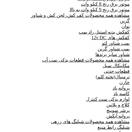
موتور برق رنج 8 کیلو وات
موتور برق رنج 9 کیلو وات به بالا
مشاهده همه محصولات کف کش، لجن کش و شناور
گرین
توان
کفکش بدنه استیل راد پمپ
کفکش های 12v DC
پمپ شناور لئو
پمپ شناور گرین
شناور سایر برندها
مشاهده همه محصولات قطعات یدکی پمپ آب
مکانیکال سیل
قطعات چدنی
ترمینال(تخته کلم)
خازن
پروانه باد
کاسه باد
لوازم یدکی ست کنترل
کلاچ و پلاتین
پرشر سوییچ
پروانه آبکش
مشاهده همه محصولات شیلنگ های زرهی
شیلنگ رابط منبع