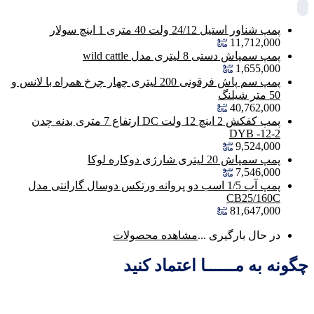
پمپ شناور استیل 24/12 ولت 40 متری 1 اینچ سولار
11,712,000
پمپ سمپاش دستی 8 لیتری مدل wild cattle
1,655,000
پمپ سم پاش فرقونی 200 لیتری چهار چرخ همراه با لانس و
50 متر شیلنگ
40,762,000
پمپ کفکش 2 اینچ 12 ولت DC ارتفاع 7 متری بدنه چدن
DYB -12-2
9,524,000
پمپ سمپاش 20 لیتری شارژی دوکاره لوکا
7,546,000
پمپ آب 1/5 اسب دو پروانه ورتکس دوسال گارانتی مدل
CB25/160C
81,647,000
در حال بارگیری ...
مشاهده محصولات
چگونه به مــــــا اعتماد کنید