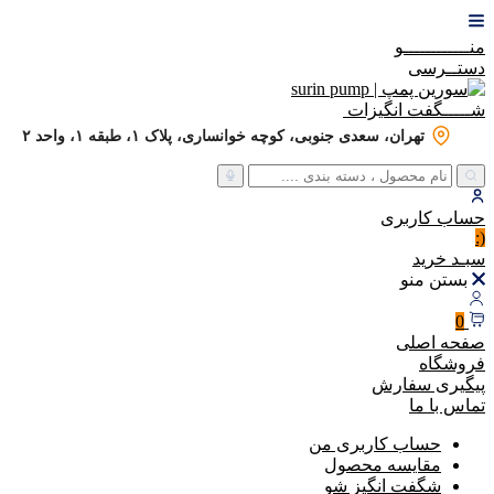
منــــــــــــو
دستــرسی
شـــــگفت
انگیزات
تهران، سعدی جنوبی، کوچه خوانساری، پلاک ۱، طبقه ۱، واحد ۲
حساب
کاربری
(:
سبـد
خرید
بستن منو
0
صفحه اصلی
فروشگاه
پیگیری سفارش
تماس با ما
حساب کاربری من
مقایسه محصول
شگفت انگیز شو