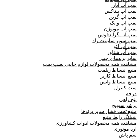
پمپ آب آبارا
پمپ آب پنتاکس
پمپ آب گرین
پمپ آب واتک
پمپ آب موتوژن
پمپ آب گراندفوس
پمپ سوپر سایلنت راد
پمپ آب لئو
پمپ آب شناور
سایر برندهای چینی
مشاهده همه محصولات لوازم جانبی نصب پمپ
منبع انبساط زیلمت
منبع انبساط کاریز
منبع انبساط واتس
ست کنترل
درجه
پنج راهی
پرشر سوییچ
منبع تحت فشار سایر برندها
شیلنگ رابط منبع
مشاهده همه محصولات ادوات کشاورزی
اره موتوری
سم پاش