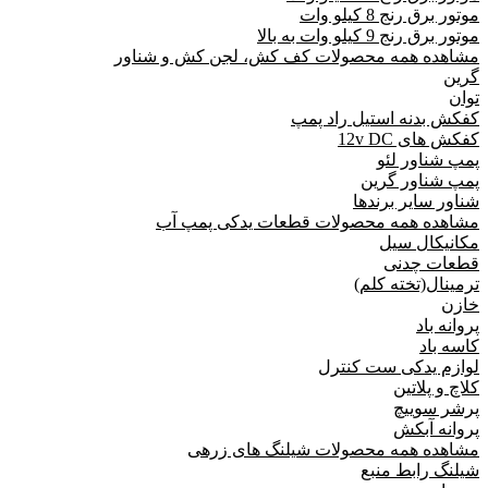
موتور برق رنج 8 کیلو وات
موتور برق رنج 9 کیلو وات به بالا
مشاهده همه محصولات کف کش، لجن کش و شناور
گرین
توان
کفکش بدنه استیل راد پمپ
کفکش های 12v DC
پمپ شناور لئو
پمپ شناور گرین
شناور سایر برندها
مشاهده همه محصولات قطعات یدکی پمپ آب
مکانیکال سیل
قطعات چدنی
ترمینال(تخته کلم)
خازن
پروانه باد
کاسه باد
لوازم یدکی ست کنترل
کلاچ و پلاتین
پرشر سوییچ
پروانه آبکش
مشاهده همه محصولات شیلنگ های زرهی
شیلنگ رابط منبع