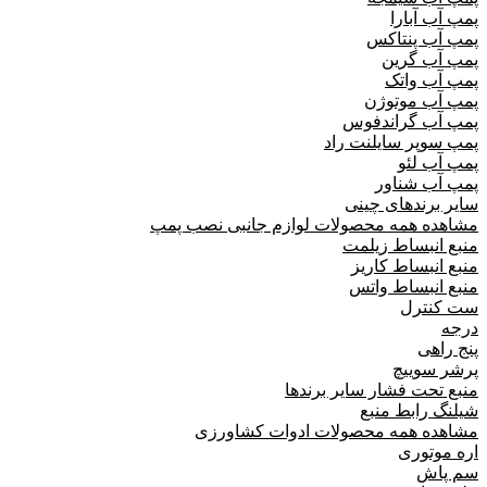
پمپ آب آبارا
پمپ آب پنتاکس
پمپ آب گرین
پمپ آب واتک
پمپ آب موتوژن
پمپ آب گراندفوس
پمپ سوپر سایلنت راد
پمپ آب لئو
پمپ آب شناور
سایر برندهای چینی
مشاهده همه محصولات لوازم جانبی نصب پمپ
منبع انبساط زیلمت
منبع انبساط کاریز
منبع انبساط واتس
ست کنترل
درجه
پنج راهی
پرشر سوییچ
منبع تحت فشار سایر برندها
شیلنگ رابط منبع
مشاهده همه محصولات ادوات کشاورزی
اره موتوری
سم پاش