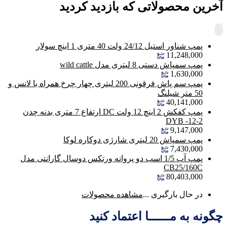
آخرین محصولاتی که بازدید کردید
پمپ شناور استیل 24/12 ولت 40 متری 1 اینچ سولار
11,248,000
پمپ سمپاش دستی 8 لیتری مدل wild cattle
1,630,000
پمپ سم پاش فرقونی 200 لیتری چهار چرخ همراه با لانس و
50 متر شیلنگ
40,141,000
پمپ کفکش 2 اینچ 12 ولت DC ارتفاع 7 متری بدنه چدن
DYB -12-2
9,147,000
پمپ سمپاش 20 لیتری شارژی دوکاره لوکا
7,430,000
پمپ آب 1/5 اسب دو پروانه ورتکس دوسال گارانتی مدل
CB25/160C
80,403,000
در حال بارگیری ...
مشاهده محصولات
چگونه به مــــــا اعتماد کنید