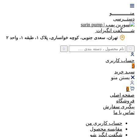
منــــــــــــو
دستــرسی
شـــــگفت
انگیزات
تهران، سعدی جنوبی، کوچه خوانساری، پلاک ۱، طبقه ۱، واحد ۲
حساب
کاربری
(:
سبـد
خرید
بستن منو
0
صفحه اصلی
فروشگاه
پیگیری سفارش
تماس با ما
حساب کاربری من
مقایسه محصول
شگفت انگیز شو