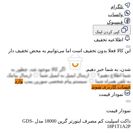
تلگرام
واتساپ
فیسبوک
کپی کردن لینک
اطلاعیه تخفیف
این کالا فعلا بدون تخفیف است اما می‌توانیم به محض تخفیف دار
شدن، به شما خبر دهیم.
اگر کالا موجود شد، چطور به
شما اطلاع دهیم؟
ارسال ایمیل به
ایمیل شما
ارسال پیامک
به
تلفن همراه شما
سیستم پیام شخصی سورین پمپ
وارد
حساب کاربری شوید
نمودار قیمت
نمودار قیمت
داکت اسپلیت کم مصرف اینورتر گرین 18000 مدل GDS-
18P1T1A2P