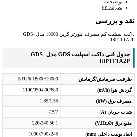
توضیحات
نظرات (0)
نقد و بررسی
داکت اسپلیت کم مصرف اینورتر گرین 18000 مدل GDS-
18P1T1A2P
جدول فنی داکت اسپلیت GDS مدل GDS-
18P1T1A2P
18000/19000 BTU/h
ظرفیت سرمایش/گرمایش
1100/950/800/680
گردش هوا (m³/h)
1.65/1.55
مصرف برق (kW)
7.5/7
شدت جریان (A)
220-240,50,1
منبع برق (V,Hz,Ø)
1000x700x245
ابعاد یونیت داخلی (mm)