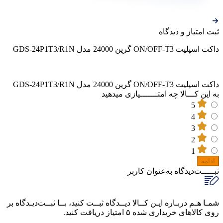
ثبت‌ امتیاز‌ و‌ دیدگاه
داکت اسپلیت ON/OFF-T3 گرین 24000 مدل GDS-24P1T3/R1N
داکت اسپلیت ON/OFF-T3 گرین 24000 مدل GDS-24P1T3/R1N
به این کـــالا چه امتـــــــیازی میدهید
5
4
3
2
1
ادامه
ثبـــــت‌دیدگاه
به‌عنوان کاربر
شمـا هـم دربـاره ایـن کــالا دیــدگاه ثبــت کنید، بــا ثبــت‌دیـدگاه بر
روی کالاهای خریداری شده ۵ امتیاز دریافت کنید.