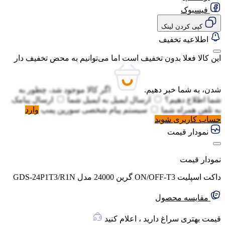
فیسبوک
کپی کردن لینک
اطلاعیه تخفیف
این کالا فعلا بدون تخفیف است اما می‌توانیم به محض تخفیف دار
شدن، به شما خبر دهیم.
اگر کالا موجود شد، چطور به
شما اطلاع دهیم؟
ارسال ایمیل به
ایمیل شما
ارسال پیامک
به
تلفن همراه شما
سیستم پیام شخصی سورین پمپ
وارد
حساب کاربری شوید
نمودار قیمت
نمودار قیمت
داکت اسپلیت ON/OFF-T3 گرین 24000 مدل GDS-24P1T3/R1N
مقایسه محصول
قیمت بهتری سراغ دارید ، اعلام کنید