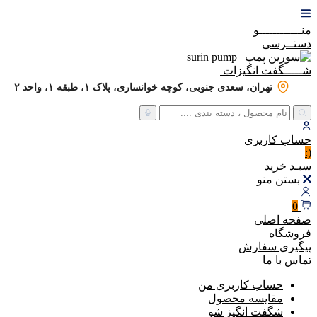
منــــــــــــو
دستــرسی
شـــــگفت
انگیزات
تهران، سعدی جنوبی، کوچه خوانساری، پلاک ۱، طبقه ۱، واحد ۲
حساب
کاربری
(:
سبـد
خرید
بستن منو
0
صفحه اصلی
فروشگاه
پیگیری سفارش
تماس با ما
حساب کاربری من
مقایسه محصول
شگفت انگیز شو