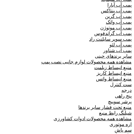
پمپ آب آبارا
پمپ آب پنتاکس
پمپ آب گرین
پمپ آب واتک
پمپ آب موتوژن
پمپ آب گراندفوس
پمپ سوپر سایلنت راد
پمپ آب لئو
پمپ آب شناور
سایر برندهای چینی
مشاهده همه محصولات لوازم جانبی نصب پمپ
منبع انبساط زیلمت
منبع انبساط کاریز
منبع انبساط واتس
ست کنترل
درجه
پنج راهی
پرشر سوییچ
منبع تحت فشار سایر برندها
شیلنگ رابط منبع
مشاهده همه محصولات ادوات کشاورزی
اره موتوری
سم پاش