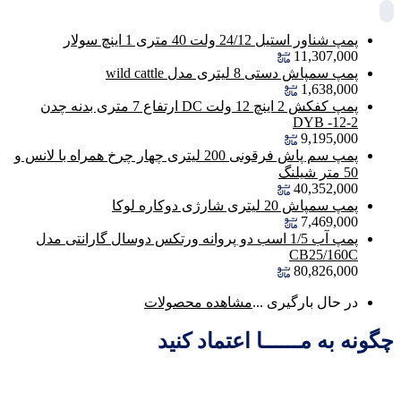
پمپ شناور استیل 24/12 ولت 40 متری 1 اینچ سولار
11,307,000
پمپ سمپاش دستی 8 لیتری مدل wild cattle
1,638,000
پمپ کفکش 2 اینچ 12 ولت DC ارتفاع 7 متری بدنه چدن
DYB -12-2
9,195,000
پمپ سم پاش فرقونی 200 لیتری چهار چرخ همراه با لانس و
50 متر شیلنگ
40,352,000
پمپ سمپاش 20 لیتری شارژی دوکاره لوکا
7,469,000
پمپ آب 1/5 اسب دو پروانه ورتکس دوسال گارانتی مدل
CB25/160C
80,826,000
در حال بارگیری ...
مشاهده محصولات
چگونه به مــــــا اعتماد کنید