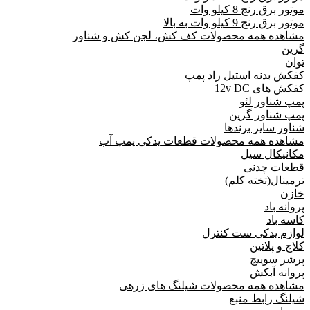
موتور برق رنج 8 کیلو وات
موتور برق رنج 9 کیلو وات به بالا
مشاهده همه محصولات کف کش، لجن کش و شناور
گرین
توان
کفکش بدنه استیل راد پمپ
کفکش های 12v DC
پمپ شناور لئو
پمپ شناور گرین
شناور سایر برندها
مشاهده همه محصولات قطعات یدکی پمپ آب
مکانیکال سیل
قطعات چدنی
ترمینال(تخته کلم)
خازن
پروانه باد
کاسه باد
لوازم یدکی ست کنترل
کلاچ و پلاتین
پرشر سوییچ
پروانه آبکش
مشاهده همه محصولات شیلنگ های زرهی
شیلنگ رابط منبع