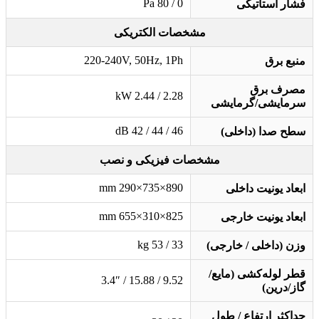
0 / 80 Pa
فشار استاتیکی
مشخصات الکتریکی
220-240V, 50Hz, 1Ph
منبع برق
مصرف برق
2.28 / 2.44 kW
سرمایشی/گرمایشی
46 / 44 / 42 dB
سطح صدا (داخلی)
مشخصات فیزیکی و نصب
890×735×290 mm
ابعاد یونیت داخلی
825×310×655 mm
ابعاد یونیت خارجی
33 / 53 kg
وزن (داخلی / خارجی)
قطر لوله‌کشی (مایع/
9.52 / 15.88 / 3.4″
گاز/درین)
حداکثر ارتفاع / طول