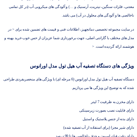
معدنی، فلزات سنگین، نیتریت، آرسنیک و …) و آلودگی های میکروبی آب (در کل تمامی
ناخالصی ها و آلودگی های محلول در آب) می باشد.
در سایت مجموعه تخصصی دماتجهیز، اطلاعات فنی و قیمت های تضمین شده برای < در
مدل های مختلف با گارانتی اصلی، جهت برخورداری شما عزیزان از حس خوب خرید بهینه و
هوشمند ارائه گردیده است. <
ویژگی های دستگاه تصفیه آب هیل تول مدل اورانوس
دستگاه تصفیه آب هیل تول مدل اورانوس (6 مرحله ای) با ویژگی های منحصربفردی طراحی
شده که به توضیح این ویژگی ها می پردازیم.
دارای مخزن به ظرفیت 7 لیتر
دارای قابلیت نصب بصورت زیرسینکی
دارای بدنه از جنس پلاستیک و استیل
دارای شیر مجزا (برای استفاده از آب تصفیه شده)
دارای دقت فیلتراسیون و حذف ناخالصی ها تا 99 درصد