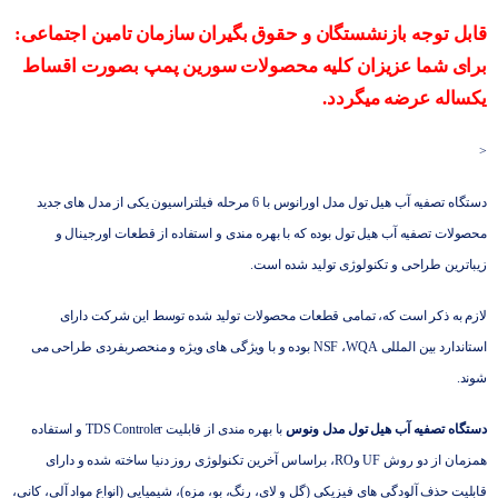
قابل توجه بازنشستگان و حقوق بگیران سازمان تامین اجتماعی:
برای شما عزیزان کلیه محصولات سورین پمپ بصورت اقساط
یکساله عرضه میگردد.
<
دستگاه تصفیه آب هیل تول مدل اورانوس با 6 مرحله فیلتراسیون یکی از مدل های جدید
محصولات تصفیه آب هیل تول بوده که با بهره مندی و استفاده از قطعات اورجینال و
زیباترین طراحی و تکنولوژی تولید شده است.
لازم به ذکر است که، تمامی قطعات محصولات تولید شده توسط این شرکت دارای
استاندارد بین المللی NSF ،WQA بوده و با ویژگی های ویژه و منحصربفردی طراحی می
شوند.
دستگاه تصفیه آب هیل تول مدل ونوس
با بهره مندی از قابلیت TDS Controler و استفاده
همزمان از دو روش UF وRO، براساس آخرین تکنولوژی روز دنیا ساخته شده و دارای
قابلیت حذف آلودگی های فیزیکی (گل و لای، رنگ، بو، مزه)، شیمیایی (انواع مواد آلی، کانی،