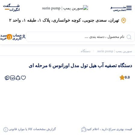
شـــــگفت
منــــــــــــو
انگیزات
دستــرسی
تهران، سعدی جنوبی، کوچه خوانساری، پلاک ۱، طبقه ۱، واحد ۲
حساب
سبـد
(:
کاربری
خرید
سورین پمپ | surin pump
دستگاه های تصفیه
تصفیه آب
دستگاه تصفیه آب هیل تول مدل اورا
دستگاه تصفیه آب هیل تول مدل اورانوس 6 مرحله ای
0.0
موتور برق
قیمت بهتری سراغ دارید ، اعلام کنید
گزارش مشخصات کالا یا موارد قانونی