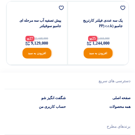
پک سه عددی فیلتر کارتریج
پیش تصفیه آب سه مرحله ای
جامبو (PP) c.c.k
جامبو سوفیلتر
27
25
12,448,000
1,660,000
9,129,000
1,244,000
افزودن به سبد
افزودن به سبد
دسترسی های سریع
صفحه اصلی
شگفت انگیز شو
همه محصولات
حساب کاربری من
برندهای مطرح