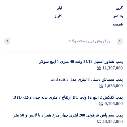
گرین
ابارا
پنتاکس
کاریز
شیمجه
پرفروش ترین محصولات
آخرین 
پمپ شناور استیل 24/12 ولت 40 متری 1 اینچ سولار
در 
11,307,000
م
پمپ سمپاش دستی 8 لیتری مدل wild cattle
1,638,000
پمپ کفکش 2 اینچ 12 ولت DC ارتفاع 7 متری بدنه چدن DYB -12-2
9,195,000
پمپ سم پاش فرقونی 200 لیتری چهار چرخ همراه با لانس و 50 متر
شیلنگ
40,352,000