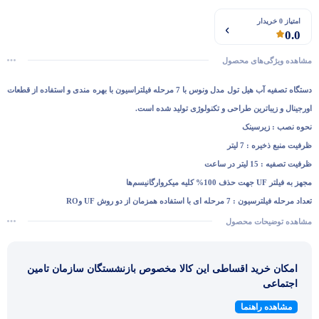
امتیاز 0 خریدار
0.0
مشاهده ویژگی‌های محصول
دستگاه تصفیه آب هیل تول مدل ونوس با 7 مرحله فیلتراسیون با بهره مندی و استفاده از قطعات
اورجینال و زیباترین طراحی و تکنولوژی تولید شده است.
نحوه نصب : زیرسینک
ظرفیت منبع ذخیره : 7 لیتر
ظرفیت تصفیه : 15 لیتر در ساعت
مجهز به فیلتر UF جهت حذف 100% کلیه میکروارگانیسم‌ها
تعداد مرحله فیلترسیون : 7 مرحله ای با استفاده همزمان از دو روش UF وRO
مشاهده توضیحات محصول
امکان خرید اقساطی این کالا مخصوص بازنشستگان سازمان تامین
اجتماعی
مشاهده راهنما