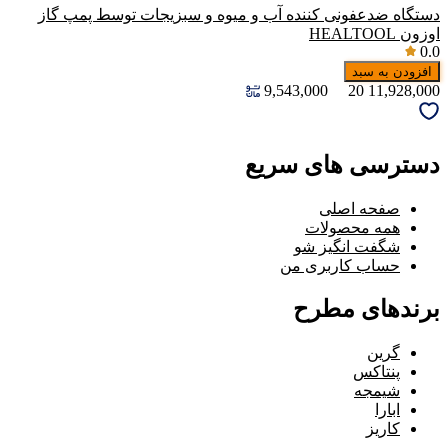
دستگاه ضدعفونی کننده آب و میوه و سبزیجات توسط پمپ گاز
اوزون HEALTOOL
0.0
افزودن به سبد
9,543,000
20
11,928,000
دسترسی های سریع
صفحه اصلی
همه محصولات
شگفت انگیز شو
حساب کاربری من
برندهای مطرح
گرین
پنتاکس
شیمجه
ابارا
کاریز