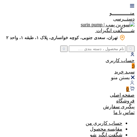
منــــــــــــو
دستــرسی
شـــــگفت
انگیزات
تهران، سعدی جنوبی، کوچه خوانساری، پلاک ۱، طبقه ۱، واحد ۲
حساب
کاربری
(:
سبـد
خرید
بستن منو
0
صفحه اصلی
فروشگاه
پیگیری سفارش
تماس با ما
حساب کاربری من
مقایسه محصول
شگفت انگیز شو