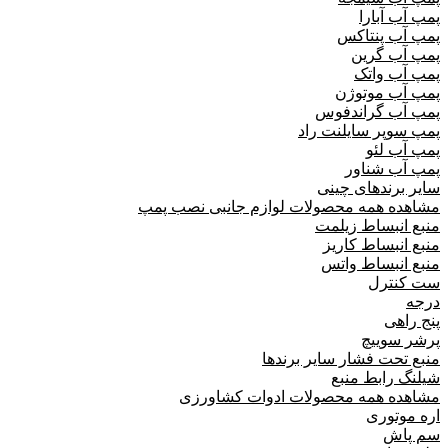
پمپ آب آبارا
پمپ آب پنتاکس
پمپ آب گرین
پمپ آب واتک
پمپ آب موتوژن
پمپ آب گراندفوس
پمپ سوپر سایلنت راد
پمپ آب لئو
پمپ آب شناور
سایر برندهای چینی
مشاهده همه محصولات لوازم جانبی نصب پمپ
منبع انبساط زیلمت
منبع انبساط کاریز
منبع انبساط واتس
ست کنترل
درجه
پنج راهی
پرشر سوییچ
منبع تحت فشار سایر برندها
شیلنگ رابط منبع
مشاهده همه محصولات ادوات کشاورزی
اره موتوری
سم پاش