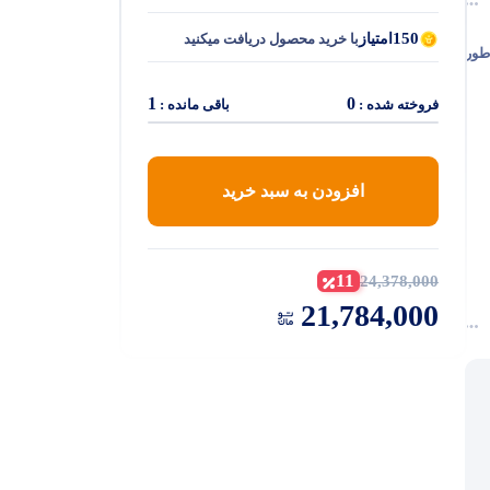
150
امتیاز
با خرید محصول دریافت میکنید
‌طور
1
0
فروخته شده :
باقی مانده :
افزودن به سبد خرید
11
24,378,000
21,784,000