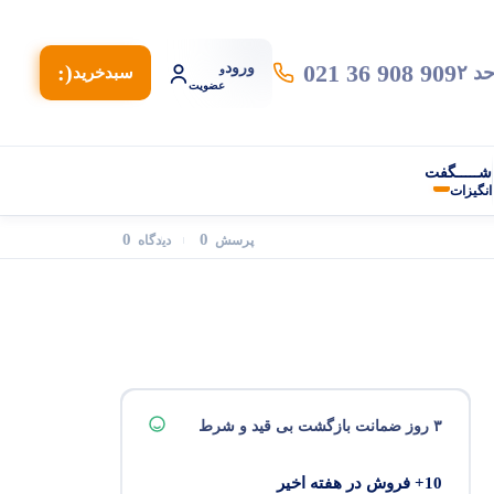
021 36 908 909
ورود
(:
و
سبد‌خرید
عضویت
شـــــگفت
انگیزات
0
0
پرسش
دیدگاه
۳ روز ضمانت بازگشت بی قید و شرط
10+ فروش در هفته اخیر