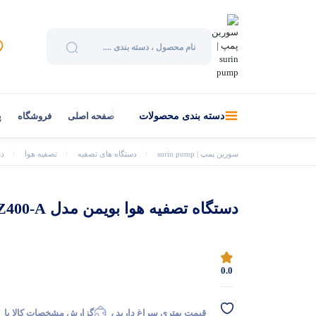
صفحه اصلی
فروشگاه
پ
دسته بندی محصولات
سورین پمپ | surin pump
دستگاه های تصفیه
تصفیه هوا
دس
دستگاه تصفیه هوا بویمن مدل Z400-A
0.0
قیمت بهتری سراغ دارید ،
گزارش مشخصات کالا یا