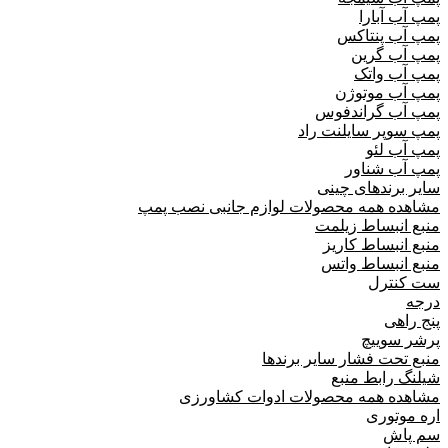
پمپ آب آبارا
پمپ آب پنتاکس
پمپ آب گرین
پمپ آب واتک
پمپ آب موتوژن
پمپ آب گراندفوس
پمپ سوپر سایلنت راد
پمپ آب لئو
پمپ آب شناور
سایر برندهای چینی
مشاهده همه محصولات لوازم جانبی نصب پمپ
منبع انبساط زیلمت
منبع انبساط کاریز
منبع انبساط واتس
ست کنترل
درجه
پنج راهی
پرشر سوییچ
منبع تحت فشار سایر برندها
شیلنگ رابط منبع
مشاهده همه محصولات ادوات کشاورزی
اره موتوری
سم پاش