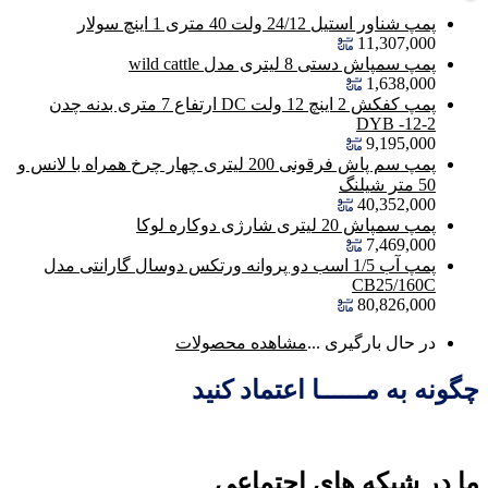
پمپ شناور استیل 24/12 ولت 40 متری 1 اینچ سولار
11,307,000
پمپ سمپاش دستی 8 لیتری مدل wild cattle
1,638,000
پمپ کفکش 2 اینچ 12 ولت DC ارتفاع 7 متری بدنه چدن
DYB -12-2
9,195,000
پمپ سم پاش فرقونی 200 لیتری چهار چرخ همراه با لانس و
50 متر شیلنگ
40,352,000
پمپ سمپاش 20 لیتری شارژی دوکاره لوکا
7,469,000
پمپ آب 1/5 اسب دو پروانه ورتکس دوسال گارانتی مدل
CB25/160C
80,826,000
در حال بارگیری ...
مشاهده محصولات
چگونه به مــــــا اعتماد کنید
ما در شبکه های اجتماعی