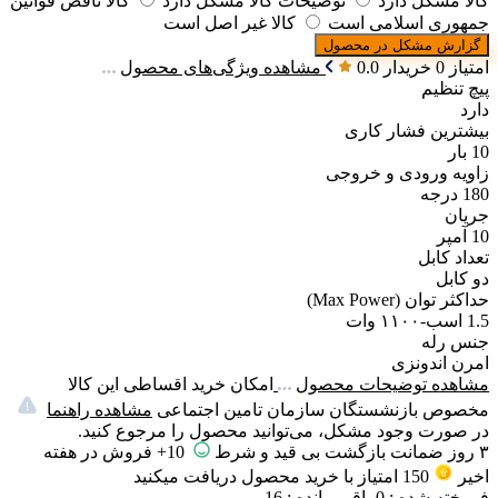
کالا مشکل دارد
توضیحات کالا مشکل دارد
کالا ناقض قوانین
جمهوری اسلامی است
کالا غیر اصل است
گزارش مشکل در محصول
امتیاز 0 خریدار
0.0
مشاهده ویژگی‌های محصول
پیچ تنظیم
دارد
بیشترین فشار کاری
10 بار
زاویه ورودی و خروجی
180 درجه
جریان
10 آمپر
تعداد کابل
دو کابل
حداکثر توان (Max Power)
1.5 اسب-۱۱٠٠ وات
جنس رله
امرن اندونزی
مشاهده توضیحات محصول
امکان خرید اقساطی این کالا
مخصوص بازنشستگان سازمان تامین اجتماعی
مشاهده راهنما
در صورت وجود مشکل، می‌توانید محصول را مرجوع کنید.
۳ روز ضمانت بازگشت بی قید و شرط
10+ فروش در هفته
اخیر
150
امتیاز
با خرید محصول دریافت میکنید
فروخته شده :
0
باقی مانده :
16