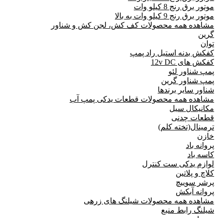
موتور برق رنج 8 کیلو وات
موتور برق رنج 9 کیلو وات به بالا
مشاهده همه محصولات کف کش، لجن کش و شناور
گرین
توان
کفکش بدنه استیل راد پمپ
کفکش های 12v DC
پمپ شناور لئو
پمپ شناور گرین
شناور سایر برندها
مشاهده همه محصولات قطعات یدکی پمپ آب
مکانیکال سیل
قطعات چدنی
ترمینال(تخته کلم)
خازن
پروانه باد
کاسه باد
لوازم یدکی ست کنترل
کلاچ و پلاتین
پرشر سوییچ
پروانه آبکش
مشاهده همه محصولات شیلنگ های زرهی
شیلنگ رابط منبع