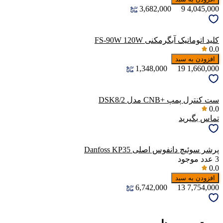
3,682,000
9
4,045,000
کلید اتوماتیک آبگرمکنی FS-90W 120W
0.0
افزودن به سبد
1,348,000
19
1,660,000
ست کنترل پمپ +CNB مدل DSK8/2
0.0
تماس بگیرید
پرشر سوئیچ دانفوس اصلی Danfoss KP35
3
عدد موجود
0.0
افزودن به سبد
6,742,000
13
7,754,000