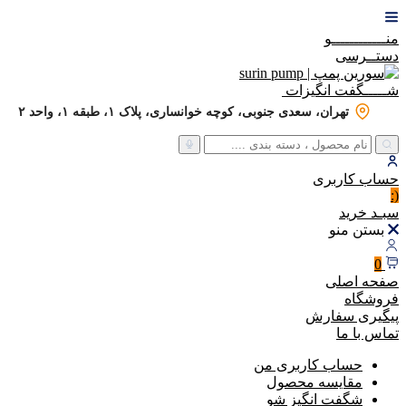
منــــــــــــو
دستــرسی
شـــــگفت
انگیزات
تهران، سعدی جنوبی، کوچه خوانساری، پلاک ۱، طبقه ۱، واحد ۲
حساب
کاربری
(:
سبـد
خرید
بستن منو
0
صفحه اصلی
فروشگاه
پیگیری سفارش
تماس با ما
حساب کاربری من
مقایسه محصول
شگفت انگیز شو