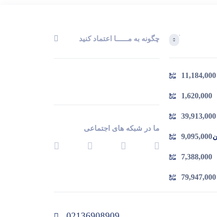
چگونه به مــــــا اعتماد کنید
آخرین محصولاتی که بازدید کردید
11,184,000
در حال بارگیری ...
مشاهده محصولات
1,620,000
39,913,000
ما در شبکه های اجتماعی
9,095,000
 چدن
7,388,000
79,947,000
02136908909