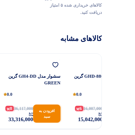
کالاهای خریداری شده ۵ امتیاز
دریافت کنید.
کالاهای مشابه
سشوار مدل GHD-8807 گرین
سشوار مدل GH4-DD گرین
GREEN
GREEN
0.0
0.0
8
6
36,117,000
16,007,000
افزودن به
افزودن به
سبد
سبد
33,316,000
15,042,000