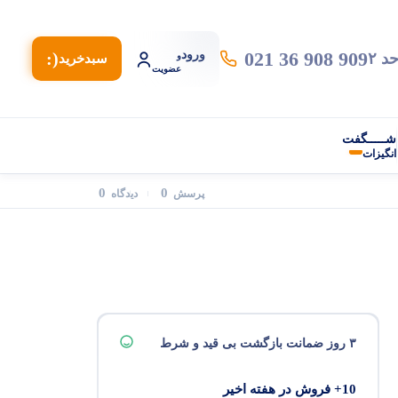
021 36 908 909
ورود
(:
و
سبد‌خرید
عضویت
شـــــگفت
انگیزات
0
0
پرسش
دیدگاه
۳ روز ضمانت بازگشت بی قید و شرط
10+ فروش در هفته اخیر