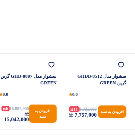
سشوار مدل GHDB-8512
سشوار مدل GHD-8807 گرین
گرین GREEN
GREEN
0.0
0.0
6
16,007,000
11
8,721,000
افزودن به
افزودن به سبد
7,757,000
سبد
15,042,000