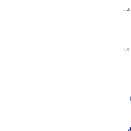
0)
ا
د