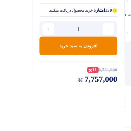
150
امتیاز
با خرید محصول دریافت میکنید
رایشی و
افزودن به سبد خرید
11
8,721,000
7,757,000