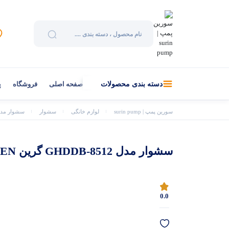
صفحه اصلی
فروشگاه
پ
دسته بندی محصولات
سورین پمپ | surin pump
لوازم خانگی
سشوار
سشوار مدل GHDDB-8512 گرین
سشوار مدل GHDDB-8512 گرین GREEN
0.0