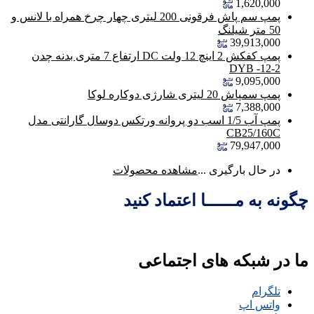
1,620,000
پمپ سم پاش فرقونی 200 لیتری چهار چرخ همراه با لانس و
50 متر شیلنگ
39,913,000
پمپ کفکش 2 اینچ 12 ولت DC ارتفاع 7 متری بدنه چدن
DYB -12-2
9,095,000
پمپ سمپاش 20 لیتری شارژی دوکاره لوکا
7,388,000
پمپ آب 1/5 اسب دو پروانه ورتکس دوسال گارانتی مدل
CB25/160C
79,947,000
در حال بارگیری ...
مشاهده محصولات
چگونه به مــــــا اعتماد کنید
ما در شبکه های اجتماعی
تلگرام
واتس اپ