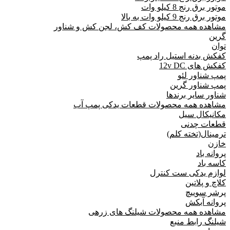
موتور برق رنج 8 کیلو وات
موتور برق رنج 9 کیلو وات به بالا
مشاهده همه محصولات کف کش، لجن کش و شناور
گرین
توان
کفکش بدنه استیل راد پمپ
کفکش های 12v DC
پمپ شناور لئو
پمپ شناور گرین
شناور سایر برندها
مشاهده همه محصولات قطعات یدکی پمپ آب
مکانیکال سیل
قطعات چدنی
ترمینال(تخته کلم)
خازن
پروانه باد
کاسه باد
لوازم یدکی ست کنترل
کلاچ و پلاتین
پرشر سوییچ
پروانه آبکش
مشاهده همه محصولات شیلنگ های زرهی
شیلنگ رابط منبع