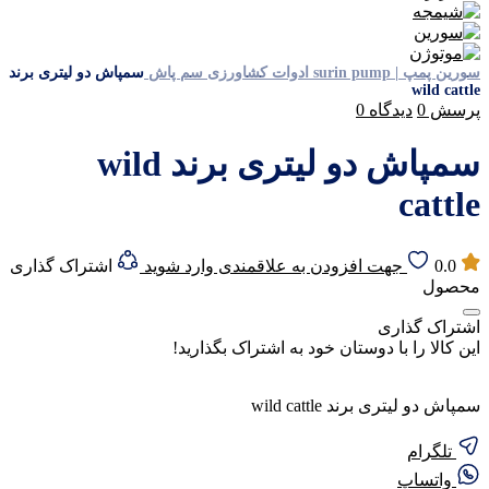
سورین پمپ | surin pump
ادوات کشاورزی
سم پاش
سمپاش دو لیتری برند
wild cattle
پرسش
0
دیدگاه
0
سمپاش دو لیتری برند wild
cattle
0.0
جهت افزودن به علاقمندی وارد شوید
اشتراک گذاری
محصول
اشتراک گذاری
این کالا را با دوستان خود به اشتراک بگذارید!
سمپاش دو لیتری برند wild cattle
تلگرام
واتساپ