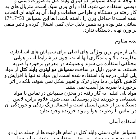
با توجه به اینکه سمپاش دو لیتری وایلد کتل به صورت دستی و
دوشی استفاده می شود، لذا دارای وزن سبک است. متریال های به
کار رفته در دستگاه و طراحی قطعات و ابعاد آن به گونه ای انتحاب
شده است تا حداقل وزن را داشته باشد. ابعا این سمپاش 53*17*17
سانتی متر بوده و به همین دلیل جای کمی اشغال کرده و تاثیر منفی
بر وزن نهایی دستگاه ندارد.
بدنه مقاوم
یکی از مهم ترین ویژگی های اصلی برای سمپاش های استاندارد،
مقاومت بالا و ماندگاری آنها است. چون در شرایط آب و هوایی
مختلفی استفاده می شوند و همیشه در معرض برخورد با ضربه
هستند. به همین دلیل در ساخت
سمپاش دو لیتری وایلد کتل
از مواد
پلی اتیلنی درجه یک استفاده شده است. این مواد نه تنها با افزایش و
کاهش ناگهانی دما دچار ترک و تغییر شکل نمی شوند، بلکه در اثر
برخورد با ضربه نیز آسیب نمی بینند.
مواد پلی اتیلنی به کار رفته در مخزن سمپاش در تماس با مواد
شیمیایی و خورنده دچار پوسیدگی نمی شود. علاوه براین، لانس
دستگاه نیز از جنس استیل است و احتمال زنگ زدگی و خوردگی آن
در تماس با رطوبت هوا و مواد خورنده وجود ندارد.
استفاده آسان
سمپاش های دستی وایلد کتل در تمام ظرفیت ها از جمله مدل دو
لیتری به صورت دوشی و دستی استفاده می شوند. برای حمل