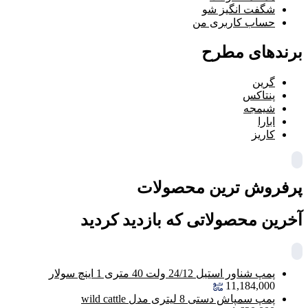
شگفت انگیز شو
حساب کاربری من
برندهای مطرح
گرین
پنتاکس
شیمجه
ابارا
کاریز
پرفروش ترین محصولات
آخرین محصولاتی که بازدید کردید
پمپ شناور استیل 24/12 ولت 40 متری 1 اینچ سولار
11,184,000
پمپ سمپاش دستی 8 لیتری مدل wild cattle