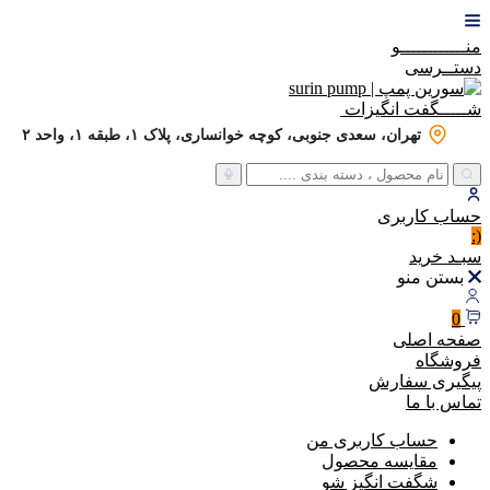
منــــــــــــو
دستــرسی
شـــــگفت
انگیزات
تهران، سعدی جنوبی، کوچه خوانساری، پلاک ۱، طبقه ۱، واحد ۲
حساب
کاربری
(:
سبـد
خرید
بستن منو
0
صفحه اصلی
فروشگاه
پیگیری سفارش
تماس با ما
حساب کاربری من
مقایسه محصول
شگفت انگیز شو