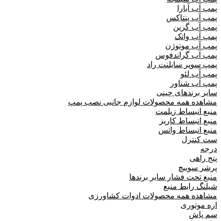
پمپ آب آبارا
پمپ آب پنتاکس
پمپ آب گرین
پمپ آب واتک
پمپ آب موتوژن
پمپ آب گراندفوس
پمپ سوپر سایلنت راد
پمپ آب لئو
پمپ آب شناور
سایر برندهای چینی
مشاهده همه محصولات لوازم جانبی نصب پمپ
منبع انبساط زیلمت
منبع انبساط کاریز
منبع انبساط واتس
ست کنترل
درجه
پنج راهی
پرشر سوییچ
منبع تحت فشار سایر برندها
شیلنگ رابط منبع
مشاهده همه محصولات ادوات کشاورزی
اره موتوری
سم پاش