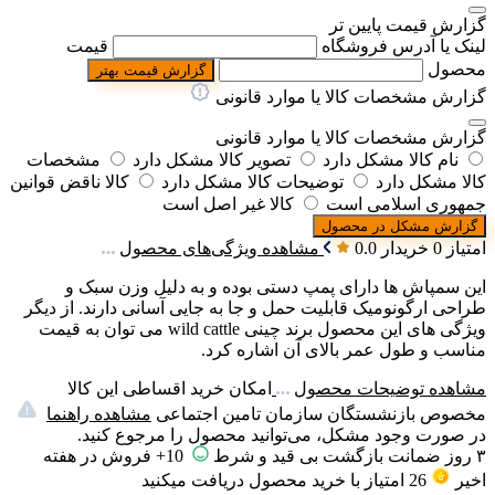
گزارش قیمت پایین تر
لینک یا آدرس فروشگاه
قیمت
محصول
گزارش قیمت بهتر
گزارش مشخصات کالا یا موارد قانونی
گزارش مشخصات کالا یا موارد قانونی
نام کالا مشکل دارد
تصویر کالا مشکل دارد
مشخصات
کالا مشکل دارد
توضیحات کالا مشکل دارد
کالا ناقض قوانین
جمهوری اسلامی است
کالا غیر اصل است
گزارش مشکل در محصول
امتیاز 0 خریدار
0.0
مشاهده ویژگی‌های محصول
این سمپاش ها دارای پمپ دستی بوده و به دلیل وزن سبک و
طراحی ارگونومیک قابلیت حمل و جا به جایی آسانی دارند. از دیگر
ویژگی های این محصول برند چینی wild cattle می توان به قیمت
مناسب و طول عمر بالای آن اشاره کرد.
مشاهده توضیحات محصول
امکان خرید اقساطی این کالا
مخصوص بازنشستگان سازمان تامین اجتماعی
مشاهده راهنما
در صورت وجود مشکل، می‌توانید محصول را مرجوع کنید.
۳ روز ضمانت بازگشت بی قید و شرط
10+ فروش در هفته
اخیر
26
امتیاز
با خرید محصول دریافت میکنید