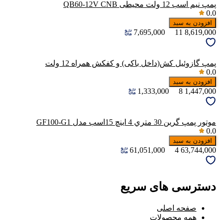
پمپ نیم اسب 12 ولت محیطی QB60-12V CNB
0.0
افزودن به سبد
7,695,000
11
8,619,000
پمپ گازوئیل کش(داخل باکی) و کفکش همراه 12 ولت
0.0
افزودن به سبد
1,333,000
8
1,447,000
موتور پمپ گرين 30 متري 4 اینچ 15اسب مدل GF100-G1
0.0
افزودن به سبد
61,051,000
4
63,744,000
دسترسی های سریع
صفحه اصلی
همه محصولات