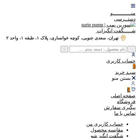
منــــــــــــو
دستــرسی
شـــــگفت
انگیزات
تهران، سعدی جنوبی، کوچه خوانساری، پلاک ۱، طبقه ۱، واحد ۲
حساب
کاربری
(:
سبـد
خرید
بستن منو
0
صفحه اصلی
فروشگاه
پیگیری سفارش
تماس با ما
حساب کاربری من
مقایسه محصول
شگفت انگیز شو