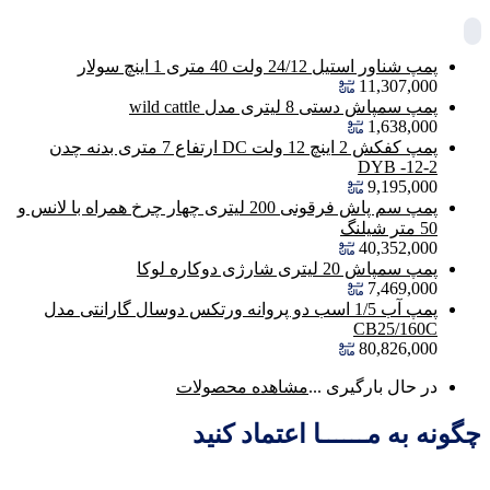
پمپ شناور استیل 24/12 ولت 40 متری 1 اینچ سولار
11,307,000
پمپ سمپاش دستی 8 لیتری مدل wild cattle
1,638,000
پمپ کفکش 2 اینچ 12 ولت DC ارتفاع 7 متری بدنه چدن
DYB -12-2
9,195,000
پمپ سم پاش فرقونی 200 لیتری چهار چرخ همراه با لانس و
50 متر شیلنگ
40,352,000
پمپ سمپاش 20 لیتری شارژی دوکاره لوکا
7,469,000
پمپ آب 1/5 اسب دو پروانه ورتکس دوسال گارانتی مدل
CB25/160C
80,826,000
در حال بارگیری ...
مشاهده محصولات
چگونه به مــــــا اعتماد کنید