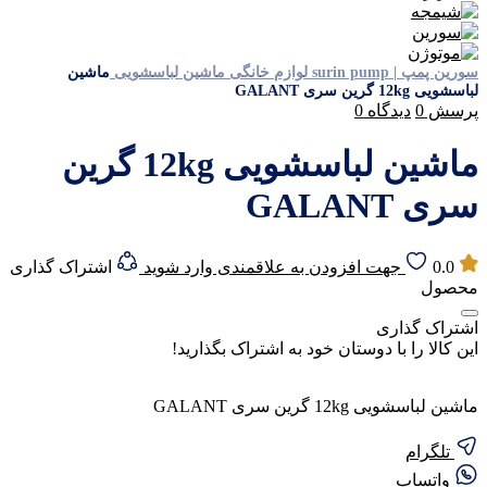
سورین پمپ | surin pump
لوازم خانگی
ماشین لباسشویی
ماشین
لباسشویی 12kg گرین سری GALANT
پرسش
0
دیدگاه
0
ماشین لباسشویی 12kg گرین
سری GALANT
0.0
جهت افزودن به علاقمندی وارد شوید
اشتراک گذاری
محصول
اشتراک گذاری
این کالا را با دوستان خود به اشتراک بگذارید!
ماشین لباسشویی 12kg گرین سری GALANT
تلگرام
واتساپ