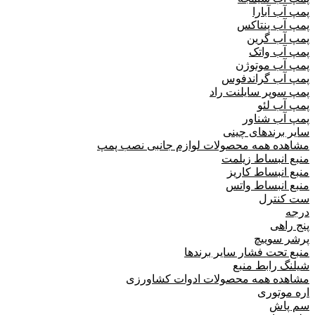
پمپ آب آبارا
پمپ آب پنتاکس
پمپ آب گرین
پمپ آب واتک
پمپ آب موتوژن
پمپ آب گراندفوس
پمپ سوپر سایلنت راد
پمپ آب لئو
پمپ آب شناور
سایر برندهای چینی
مشاهده همه محصولات لوازم جانبی نصب پمپ
منبع انبساط زیلمت
منبع انبساط کاریز
منبع انبساط واتس
ست کنترل
درجه
پنج راهی
پرشر سوییچ
منبع تحت فشار سایر برندها
شیلنگ رابط منبع
مشاهده همه محصولات ادوات کشاورزی
اره موتوری
سم پاش