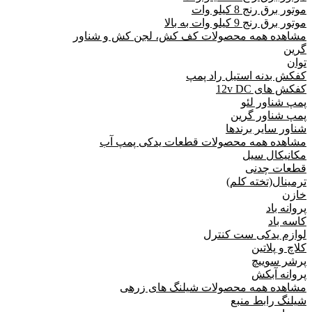
موتور برق رنج 8 کیلو وات
موتور برق رنج 9 کیلو وات به بالا
مشاهده همه محصولات کف کش، لجن کش و شناور
گرین
توان
کفکش بدنه استیل راد پمپ
کفکش های 12v DC
پمپ شناور لئو
پمپ شناور گرین
شناور سایر برندها
مشاهده همه محصولات قطعات یدکی پمپ آب
مکانیکال سیل
قطعات چدنی
ترمینال(تخته کلم)
خازن
پروانه باد
کاسه باد
لوازم یدکی ست کنترل
کلاچ و پلاتین
پرشر سوییچ
پروانه آبکش
مشاهده همه محصولات شیلنگ های زرهی
شیلنگ رابط منبع