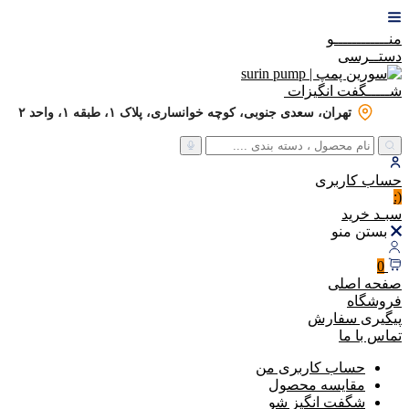
منــــــــــــو
دستــرسی
شـــــگفت
انگیزات
تهران، سعدی جنوبی، کوچه خوانساری، پلاک ۱، طبقه ۱، واحد ۲
حساب
کاربری
(:
سبـد
خرید
بستن منو
0
صفحه اصلی
فروشگاه
پیگیری سفارش
تماس با ما
حساب کاربری من
مقایسه محصول
شگفت انگیز شو