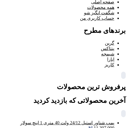
صفحه اصلی
همه محصولات
شگفت انگیز شو
حساب کاربری من
برندهای مطرح
گرین
پنتاکس
شیمجه
ابارا
کاریز
پرفروش ترین محصولات
آخرین محصولاتی که بازدید کردید
پمپ شناور استیل 24/12 ولت 40 متری 1 اینچ سولار
11,307,000