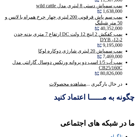
پمپ سمپاش دستی 8 لیتری مدل wild cattle
1,638,000
پمپ سم پاش فرقونی 200 لیتری چهار چرخ همراه با لانس و
50 متر شیلنگ
40,352,000
پمپ کفکش 2 اینچ 12 ولت DC ارتفاع 7 متری بدنه چدن
DYB -12-2
9,195,000
پمپ سمپاش 20 لیتری شارژی دوکاره لوکا
7,469,000
پمپ آب 1/5 اسب دو پروانه ورتکس دوسال گارانتی مدل
CB25/160C
80,826,000
در حال بارگیری ...
مشاهده محصولات
چگونه به مــــــا اعتماد کنید
ما در شبکه های اجتماعی
تلگرام