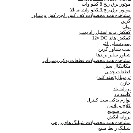
موتور برق رنج 8 کیلو وات
موتور برق رنج 9 کیلو وات به بالا
مشاهده همه محصولات کف کش، لجن کش و شناور
گرین
توان
کفکش بدنه استیل راد پمپ
کفکش های 12v DC
پمپ شناور لئو
پمپ شناور گرین
شناور سایر برندها
مشاهده همه محصولات قطعات یدکی پمپ آب
مکانیکال سیل
قطعات چدنی
ترمینال(تخته کلم)
خازن
پروانه باد
کاسه باد
لوازم یدکی ست کنترل
کلاچ و پلاتین
پرشر سوییچ
پروانه آبکش
مشاهده همه محصولات شیلنگ های زرهی
شیلنگ رابط منبع