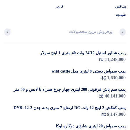
پنتاکس
کاریز
شیمجه
پرفروش ترین محصولات
آخرین 
پمپ شناور استیل 24/12 ولت 40 متری 1 اینچ سولار
در 
11,248,000
م
پمپ سمپاش دستی 8 لیتری مدل wild cattle
1,630,000
پمپ سم پاش فرقونی 200 لیتری چهار چرخ همراه با لانس و 50 متر
شیلنگ
40,141,000
پمپ کفکش 2 اینچ 12 ولت DC ارتفاع 7 متری بدنه چدن DYB -12-2
9,147,000
پمپ سمپاش 20 لیتری شارژی دوکاره لوکا