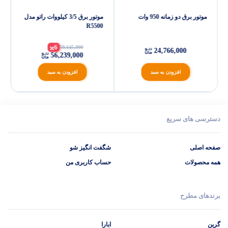
موتور برق دو زمانه 950 وات
موتور برق 3/5 کیلووات راتو مدل
R5500
6
59,645,000
24,766,000
56,239,000
افزودن به سبد
افزودن به سبد
دسترسی های سریع
صفحه اصلی
شگفت انگیز شو
همه محصولات
حساب کاربری من
برندهای مطرح
گرین
ابارا