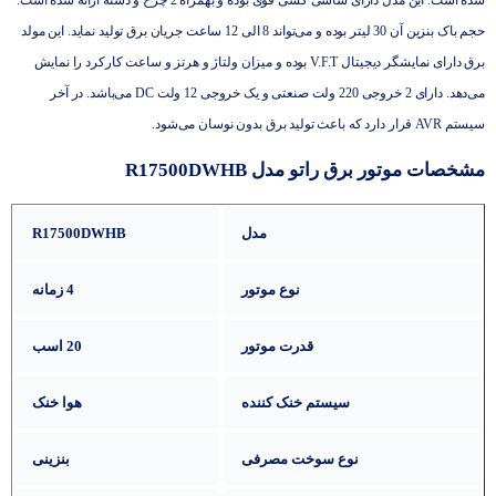
حجم باک بنزین آن 30 لیتر بوده و می‌تواند 8 الی 12 ساعت جریان برق تولید نماید. این مولد
برق دارای نمایشگر دیجیتال V.F.T بوده و میزان ولتاژ و هرتز و ساعت کارکرد را نمایش
می‌دهد. دارای 2 خروجی 220 ولت صنعتی و یک خروجی 12 ولت DC می‌باشد. در آخر
سیستم AVR قرار دارد که باعث تولید برق بدون نوسان می‌شود.
مشخصات موتور برق راتو مدل R17500DWHB
مدل
R17500DWHB
نوع موتور
4 زمانه
قدرت موتور
20 اسب
سیستم خنک کننده
هوا خنک
نوع سوخت مصرفی
بنزینی