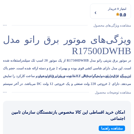
امتیاز 0 خریدار
0.0
مشاهده ویژگی‌های محصول
ویژگی‌های موتور برق راتو مدل
R17500DWHB
در موتور برق بنزینی راتو مدل R17500DWHB از یک موتور 20 اسب تک سیلندراستفاده شده
است. این مدل دارای شاسی کشی قوی بوده و بهمراه 2 چرخ و دسته ارائه شده است. حجم باک
بنزین آن 30 لیتر بوده و می‌تواند 8 الی 12 ساعت جریان برق تولید نماید.
این مولد برق دارای نمایشگر دیجیتال V.F.T بوده و میزان ولتاژ و هرتز و ساعت کارکرد را نمایش
می‌دهد. دارای 2 خروجی 220 ولت صنعتی و یک خروجی 12 ولت DC می‌باشد. در آخر سیستم
AVR قرار دارد که باعث تولید برق بدون نوسان می‌شود.
مشاهده توضیحات محصول
امکان خرید اقساطی این کالا مخصوص بازنشستگان سازمان تامین
اجتماعی
مشاهده راهنما