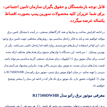
قابل توجه بازنشستگان و حقوق بگیران سازمان تامین اجتماعی:
برای شما عزیزان کلیه محصولات سورین پمپ بصورت اقساط
یکساله عرضه میگردد.
در ادامه افزایش ساخت و سازها و تعدد کارگاه‌های صنعتی، در آینده با مشکل تامین برق
مواجه خواهیم شد و باید به فکر راه‌حل مناسبی بود. روش‌های مختلفی جهت تامین برق وجود
دارد، این اواخر استفاده از پنل‌های خورشیدی رواج یافته اما راه‌حل دائمی نمی‌باشد. یکی از
بهترین وسایل، < می‌باشد، این دستگاه با توان‌های متنوع برای هدف‌های مختلف ارائه شده
است، برای مثال
موتور برق 11 کیلووات
برای مصارف صنعتی گزینه مناسبی می‌تواند باشد.
قیمت مدل‌های دیزلی نسبت به
موتور برق بنزینی
بالاتر بوده، بنابراین پیشنهاد می‌کنیم مدل
بنزینی را تهیه نمایید. در میان انواع
موتور برق چینی
، موتور برق راتو مدل R17500DWHB با
توان 11 کیلووات حضور دارد. یک موتور برق تک فاز که در ادامه این مدل را بیشتر توضیح
خواهیم داد.
معرفی موتور برق راتو مدل R17500DWHB
برند راتو جزء معدود برند‌هایی محسوب می‌شود که نامش را از هر سه نفر، 2 نفر شنیده‌اند،