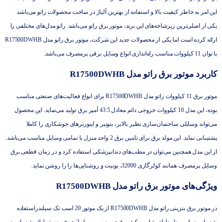
این امر به خاطر کیفیت بالا و استفاده از بهترین آلیاژ در ساخت محصولات راتو می‌باشد.
یکی از اصلی‌ترین زیرشاخه‌های این برند،
موتور برق راتو
می‌باشد. راتو مدل‌های مختلفی را
ارائه کرده است اما یکی از محصولات جدید این شرکت، موتور برق راتو مدل R17500DWHB
با توان 11 کیلووات مناسب راه‌اندازی انواع وسایل برقی پرمصرف می‌باشد.
کاربرد موتور برق راتو مدل R17500DWHB
موتور برق 11 کیلووات راتو مدل R17500DWHB برای انواع فعالیت‌های صنعتی مناسب
بوده، این مدل 10 کیلووات خروجی دائم معادل 43.5 آمپر برق تولید می‌نماید. این محصول
می‌تواند وسایلی ساختمان‌سازی نظیر بالابر، بتونیر و اینورتر‌های جوشکاری را کاملا
پشتیبانی ‌نماید. این مولد برق برای تامین برق 2 واحد منزل با تمامی وسایل مناسب می‌باشد.
از این مدل همچنین می‌توان در مطب‌های دندانپزشکی استفاده کرد و در زمان قطعی برق
وسایل پرمصرف همانند کولرگازی 32000، یونیت و روشنایی‌ها را را روشن نماید.
ویژگی‌های موتور برق راتو مدل R17500DWHB
در موتور برق بنزینی راتو مدل R17500DWHB از یک موتور 20 اسب تک سیلندراستفاده
شده است. این مدل دارای شاسی کشی قوی بوده و بهمراه 2 چرخ و دسته ارائه شده است.