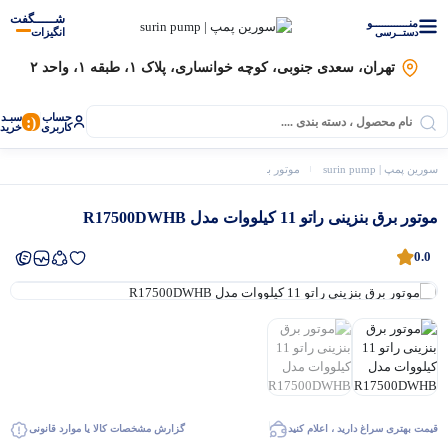
شـــــگفت
منــــــــــــو
انگیزات
دستــرسی
تهران، سعدی جنوبی، کوچه خوانساری، پلاک ۱، طبقه ۱، واحد ۲
حساب
سبـد
(:
کاربری
خرید
سورین پمپ | surin pump
موتور برق
موتور برق رنج 9 کیلو وات به بالا
موتور برق بنزینی راتو 11 کیلووا
موتور برق بنزینی راتو 11 کیلووات مدل R17500DWHB
0.0
موتور برق
قیمت بهتری سراغ دارید ، اعلام کنید
گزارش مشخصات کالا یا موارد قانونی