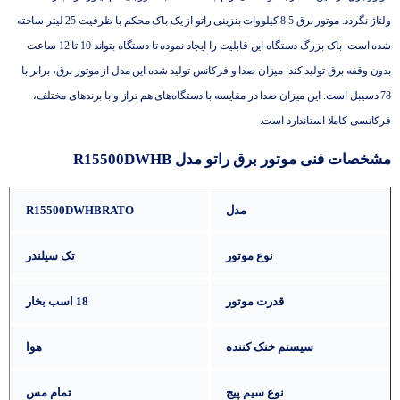
ولتاژ نگردد. موتور برق 8.5 کیلووات بنزینی راتو از یک باک محکم با ظرفیت 25 لیتر ساخته
شده است. باک بزرگ دستگاه این قابلیت را ایجاد نموده تا دستگاه بتواند 10 تا 12 ساعت
بدون وقفه برق تولید کند. میزان صدا و فرکانس تولید شده این مدل از موتور برق، برابر با
78 دسیبل است. این میزان صدا در مقایسه با دستگاه‌های هم تراز و با برندهای مختلف،
فرکانسی کاملا استاندارد است.
مشخصات فنی موتور برق راتو مدل R15500DWHB
مدل
R15500DWHBRATO
نوع موتور
تک سیلندر
قدرت موتور
18 اسب بخار
سیستم خنک کننده
هوا
نوع سیم پیج
تمام مس