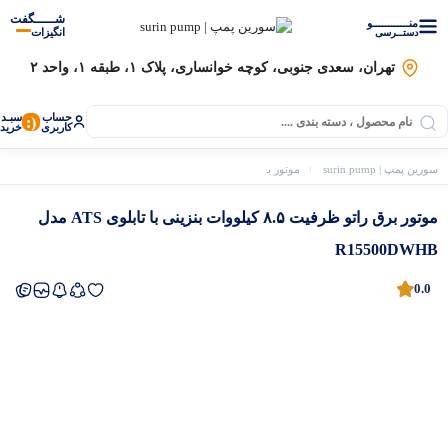
شـــــگفت
منــــــــــــو
انگیزات
دستــرسی
تهران، سعدی جنوبی، کوچه خوانساری، پلاک ۱، طبقه ۱، واحد ۲
حساب
سبـد
(:
کاربری
خرید
سورین پمپ | surin pump
موتور برق
موتور برق رنج 8 کیلو وات
موتور برق راتو ظرفیت ۸.۵ کیلووات بنزینی با تابلوی ATS مدل 
موتور برق راتو ظرفیت ۸.۵ کیلووات بنزینی با تابلوی ATS مدل
R15500DWHB
0.0
موتور برق