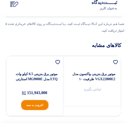
ثبـــــت‌دیدگاه
به‌عنوان کاربر
شمـا هـم دربـاره ایـن کــالا دیــدگاه ثبــت کنید، بــا ثبــت‌دیـدگاه بر روی کالاهای خریداری شده ۵
امتیاز دریافت کنید.
کالاهای مشابه
موتور برق بنزینی واکسون مدل
موتور برق بنزینی 6.5 کیلو وات
VGX22800E2 ظرفیت ۱۰
ETQ مدل MG9000E استارتی
کیلووات
تماس بگیرید
151,943,000
افزودن به سبد