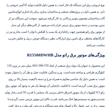
نوع خروجی برق این دستگاه تک فاز است. به همین دلیل قابلیت تولید 45 آمپر خروجی را
دارد. به همین دلیل در پروژه‌های صنعتی و ساختمان سازی برای راه اندازی انواع ماشین
آلات ساختمانی همچون بتونیر و بالابر، به کار گرفته می‌شود. سوخت این دستگاه نیز از
بنزین بوده و در دسته
موتور برق بنزینی
قرار داده می‌شود. از کابردهای دیگر این مدل
از
موتور برق راتو
همچنین جهت راه‌اندازی یک پمپ یا کفکش با توان 3 اسب بخار و نیز در
کارگاه‌های مختلف برای تامین برق ابزارآلات نظیر دستگاه جوش، دریل و چکش تخریب
مناسب می‌باشد.
ویژگی‌های موتور برق راتو مدل R15500DWHB
این محصول به عنوان یک مولد برق صنعتی از ابعاد 570×599×845 میلی متر در وزن 110
کیلوگرم طراحی و ساخته شده است. وزن سنگین، قابلیت حمل و نقل آن را دشوار نموده
است. به همین دلیل یک شاسی مقاوم به همراه چرخ و دسته باکیفیت بسیار بالا بر روی
موتور برق نصب گردیده است، تا قابلیت جابجایی آن توسط یک نفر به وجود آید. موتور برق
راتو 8.5 کیلووات از یک موتور احتراق داخلی بنزینی تک سیلندر با قدرت 18 اسب بخار تولید
شده و مجهز به سیستم هوا خنک می‌باشد. قدرت بالای این موتور بنزینی سبب گردیده تا
موتور برق در حین فشار بالا و اتصال توام چند دستگاه به خروجی کم نیاورد و دچار افت