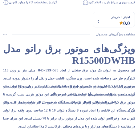
قیمت بهتری سراغ دارید ، اعلام کنید
گزارش مشخصات کالا یا موارد قانونی
امتیاز 0 خریدار
0.0
مشاهده ویژگی‌های محصول
ویژگی‌های موتور برق راتو مدل
R15500DWHB
این محصول به عنوان یک مولد برق صنعتی از ابعاد 570×599×845 میلی متر در وزن 110
کیلوگرم طراحی و ساخته شده است. وزن سنگین، قابلیت حمل و نقل آن را دشوار نموده است.
به همین دلیل یک شاسی مقاوم به همراه چرخ و دسته باکیفیت بسیار بالا بر روی موتور برق نصب
موتور برق راتو 8.5 کیلووات از یک موتور احتراق داخلی بنزینی تک سیلندر با قدرت 18 اسب بخار
گردیده است، تا قابلیت جابجایی آن توسط یک نفر به وجود آید.
تولید شده و مجهز به سیستم هوا خنک می‌باشد. قدرت بالای این موتور بنزینی سبب گردیده تا
موتور برق در حین فشار بالا و اتصال توام چند دستگاه به خروجی کم نیاورد و دچار افت ولتاژ
موتور برق 8.5 کیلووات بنزینی راتو از یک باک محکم با ظرفیت 25 لیتر ساخته شده است. باک
نگردد.
بزرگ دستگاه این قابلیت را ایجاد نموده تا دستگاه بتواند 10 تا 12 ساعت بدون وقفه برق تولید
کند.
میزان صدا و فرکانس تولید شده این مدل از موتور برق، برابر با 78 دسیبل است. این میزان صدا
در مقایسه با دستگاه‌های هم تراز و با برندهای مختلف، فرکانسی کاملا استاندارد است.