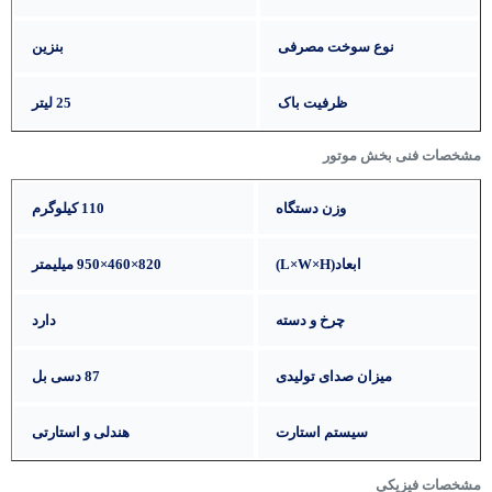
نوع سوخت مصرفی
بنزین
ظرفیت باک
25 لیتر
مشخصات فنی بخش موتور
وزن دستگاه
110 کیلوگرم
ابعاد(L×W×H)
820×460×950 میلیمتر
چرخ و دسته
دارد
میزان صدای تولیدی
87 دسی بل
سیستم استارت
هندلی و استارتی
مشخصات فیزیکی