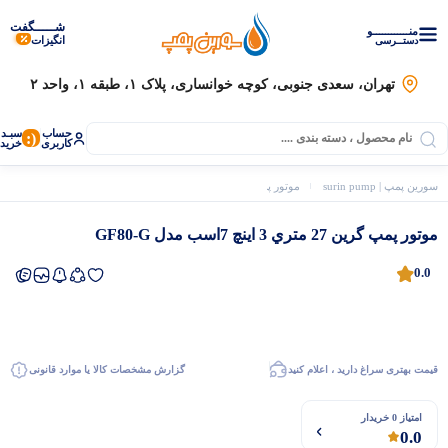
شـــــگفت
منــــــــــــو
انگیزات
دستــرسی
تهران، سعدی جنوبی، کوچه خوانساری، پلاک ۱، طبقه ۱، واحد ۲
حساب
سبـد
(:
کاربری
خرید
سورین پمپ | surin pump
موتور پمپ
موتور پمپ 3 اینچ
موتور پمپ گرين 27 متري 3 اینچ 7اسب مدل GF80-G
موتور پمپ گرين 27 متري 3 اینچ 7اسب مدل GF80-G
0.0
قیمت بهتری سراغ دارید ، اعلام کنید
گزارش مشخصات کالا یا موارد قانونی
موتور برق
امتیاز 0 خریدار
0.0