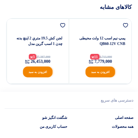
کالاهای مشابه
پمپ نیم اسب 12 ولت محیطی
لجن كش 19.5 متري 2 اینچ بدنه
QB60-12V CNB
چدن 1 اسب گرين مدل
WQD6.16.0.75 L3
3
11
27,387,000
8,713,000
26,453,000
7,779,000
افزودن به سبد
افزودن به سبد
دسترسی های سریع
صفحه اصلی
شگفت انگیز شو
همه محصولات
حساب کاربری من