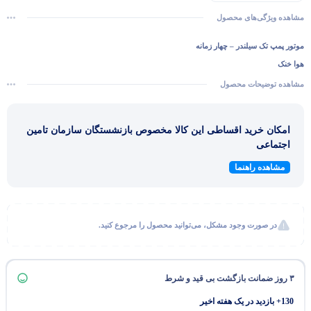
مشاهده ویژگی‌های محصول
موتور پمپ تک سیلندر – چهار زمانه
هوا خنک
حجم موتور : 212 سی سی
مشاهده توضیحات محصول
حداکثر توان : 7 اسب بخار
سیستم جرقه زنی :ترانزیستوری
امکان خرید اقساطی این کالا مخصوص بازنشستگان سازمان تامین
سیستم استارت : هندلی
اجتماعی
مخزن سوخت : 3.6 لیتر
مشاهده راهنما
5 ساعت کار مداوم
3 اینچ
7 متر مکش از عمق
در صورت وجود مشکل، می‌توانید محصول را مرجوع کنید.
حداکثر هد: 27 متر
حداکثر دبی: 55 متز مکعب بر ساعت
۳ روز ضمانت بازگشت بی قید و شرط
130+ بازدید در یک هفته اخیر