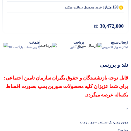
150
امتیاز
با خرید محصول دریافت میکنید
30,472,000
ارسال سریع
پرداخت
ضمانت
امکان تحویل اکسپرس
امکان آنلاین
۳ روز ضمانت بازگشت کالا
نقد و بررسی
قابل توجه بازنشستگان و حقوق بگیران سازمان تامین اجتماعی:
برای شما عزیزان کلیه محصولات سورین پمپ بصورت اقساط
یکساله عرضه میگردد.
<
موتور پمپ تک سیلندر – چهار زمانه
هوا خنک