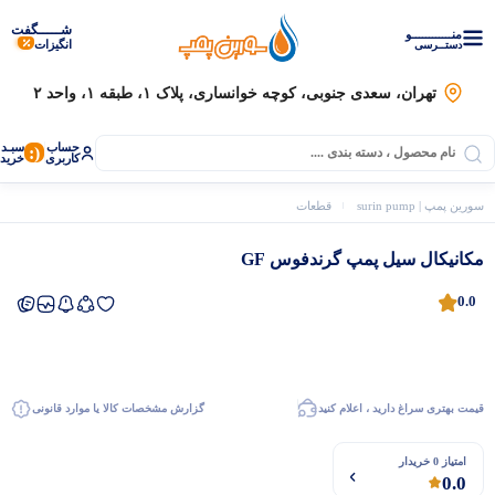
شـــــگفت
منــــــــــــو
انگیزات
دستــرسی
تهران، سعدی جنوبی، کوچه خوانساری، پلاک ۱، طبقه ۱، واحد ۲
حساب
سبـد
(:
کاربری
خرید
سورین پمپ | surin pump
قطعات یدکی پمپ آب
مکانیکال سیل
مکانیکال سیل پمپ گرن
مکانیکال سیل پمپ گرندفوس GF
0.0
قیمت بهتری سراغ دارید ، اعلام کنید
گزارش مشخصات کالا یا موارد قانونی
موتور برق
امتیاز 0 خریدار
0.0