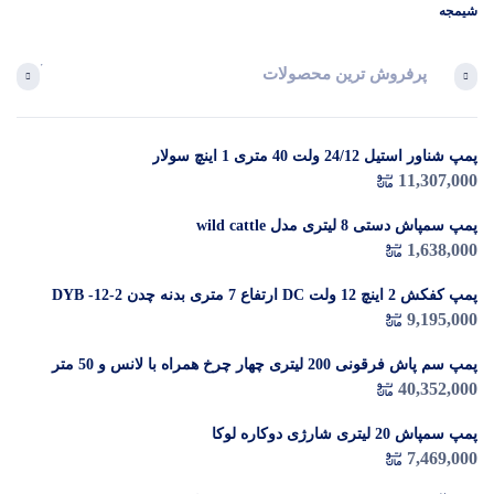
شیمجه
پرفروش ترین محصولات
آخرین 
پمپ شناور استیل 24/12 ولت 40 متری 1 اینچ سولار
در 
11,307,000
م
پمپ سمپاش دستی 8 لیتری مدل wild cattle
1,638,000
پمپ کفکش 2 اینچ 12 ولت DC ارتفاع 7 متری بدنه چدن DYB -12-2
9,195,000
پمپ سم پاش فرقونی 200 لیتری چهار چرخ همراه با لانس و 50 متر
شیلنگ
40,352,000
پمپ سمپاش 20 لیتری شارژی دوکاره لوکا
7,469,000