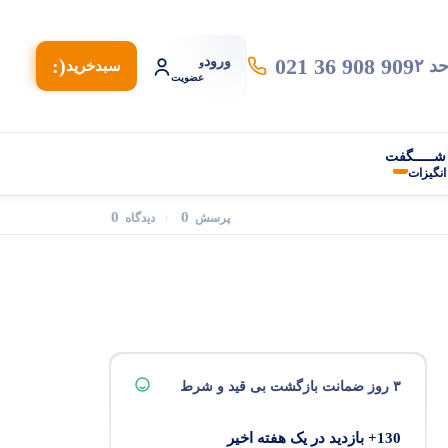
021 36 908 909
ورود
(:
و
سبد‌خرید
عضویت
شـــــگفت
انگیزات
0
0
پرسش
دیدگاه
۳ روز ضمانت بازگشت بی قید و شرط
130+ بازدید در یک هفته اخیر