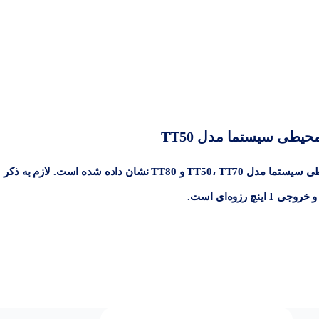
یطی سیستما مدل TT50
در جدول پیش رو مشخصات ابعادی و وزن پمپ‌های محیطی سیستما مدل TT50، TT70 و TT80 نشان داده شده است. لازم به ذکر
رزوه‌ای است.