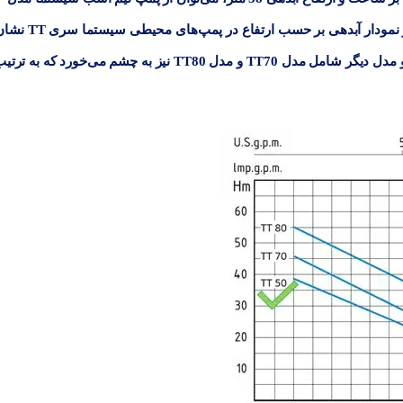
برای یک یا دو واحد استفاده کرد. در تصویر پیش رو نمودار آبدهی بر حسب ارتفاع در پمپ‌های محیطی س
داده شده است. در خانواده پمپ‌های محیطی سیستما دو مدل دیگر شامل مدل TT70 و مدل TT80 نیز به چشم می‌خورد که به ت