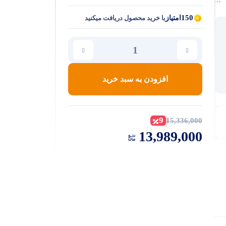
150
امتیاز
با خرید محصول دریافت میکنید
افزودن به سبد خرید
9
15,336,000
13,989,000