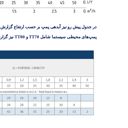
پمپ‌های محیطی سیستما شامل TT70 و TT80 نیز گزارش شده است.