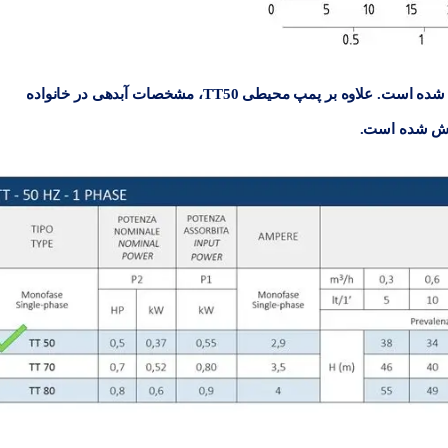
در جدول پیش رو نیز آبدهی پمپ بر حسب ارتفاع گزارش شده است. علاوه بر پمپ محیطی TT50، مشخصات آبدهی در خانواده