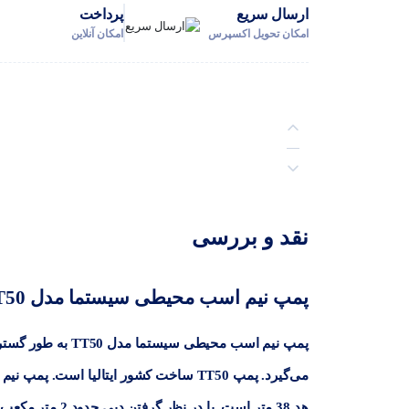
ارسال سریع
پرداخت
امکان تحویل اکسپرس
امکان آنلاین
توضیحات
نقد و بررسی
نظرات (0)
پمپ نیم اسب محیطی سیستما مدل TT50
پمپ نیم اسب محیطی سیستما مدل TT50
به طور گسترد
هد 38 متر است. با در نظر گرفتن دبی حدود 2 متر مکعب بر ساعت و ارتفاع آبدهی 38 متر، می‌توان از