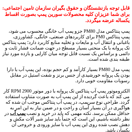
قابل توجه بازنشستگان و حقوق بگیران سازمان تامین اجتماعی:
برای شما عزیزان کلیه محصولات سورین پمپ بصورت اقساط
یکساله عرضه میگردد.
پمپ پنتاکس مدل PM80 جزو پمپ آب خانگی محسوب می شود،
پمپ پنتاکس PM0 برای کاربردهای صنعتی، خانگی، کشاورزی،
باغبانی و انتقال آب و مایعات و تخلیه منابع کاربرد دارد؛ پمپ پنتاکس
تک پروانه با یک منحنی بسیار مسطح در جهت ضمانت فشار ثابت و
دائمی و براساس یک نسبت قابل توجه میان کارایی و بازده مورد نیاز
طبقه بندی شده است.
پمپ مدل PM80 بسیار کارآمد و کم حجم بوده، این پمپ آب با دارا
بودن یک پروانه خورشیدی از جنس برنز و شفت استیل در مقابل
رسوبات مقاومت خوبی دارد.
الکتروموتور پمپ آب پنتاکس تک پروانه با دور موتور 2900 RPM کار
می کند که باعث گردیده از این پمپ آب به صورت متناوب استفاده
گردد. طراحی نوع سرپمپ، در پمپ آب پنتاکس موجب آن شده که
هواگیری در آن بسیار آسان و راحت و در ضمن نیاز به این امر به
حداقل ممکن برسد. نکته مهمی که باید در خرید و نصب
پمپ آب
در
نظر داشته باشیم، این است که حتماً باید سایز شیر آلات مکش و
دهش نصب شده روی این پمپ آب با سایز ورودی و خروجی آن
یکسان باشد.