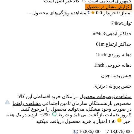
جمهوری اسلامی است
کالا غیر اصل است
گزارش مشکل در محصول
امتیاز 0 خریدار
0.0
مشاهده ویژگی‌های محصول
توان:74kw
حداکثر آبدهی:3 m³/h
حداکثر ارتفاع:61m
دهانه ورودی:1inch
دهانه خروجی:1inch
جنس بدنه: چدن
جنس پروانه : برنزی
مشاهده توضیحات محصول
امکان خرید اقساطی این کالا
مخصوص بازنشستگان سازمان تامین اجتماعی
مشاهده راهنما
در صورت وجود مشکل، می‌توانید محصول را مرجوع کنید.
۳ روز ضمانت بازگشت بی قید و شرط
290+ بازدید در یک هفته
اخیر
150
امتیاز
با خرید محصول دریافت میکنید
16,836,000
7
18,076,000