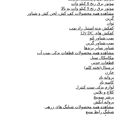
موتور برق رنج 8 کیلو وات
موتور برق رنج 9 کیلو وات به بالا
مشاهده همه محصولات کف کش، لجن کش و شناور
گرین
توان
کفکش بدنه استیل راد پمپ
کفکش های 12v DC
پمپ شناور لئو
پمپ شناور گرین
شناور سایر برندها
مشاهده همه محصولات قطعات یدکی پمپ آب
مکانیکال سیل
قطعات چدنی
ترمینال(تخته کلم)
خازن
پروانه باد
کاسه باد
لوازم یدکی ست کنترل
کلاچ و پلاتین
پرشر سوییچ
پروانه آبکش
مشاهده همه محصولات شیلنگ های زرهی
شیلنگ رابط منبع