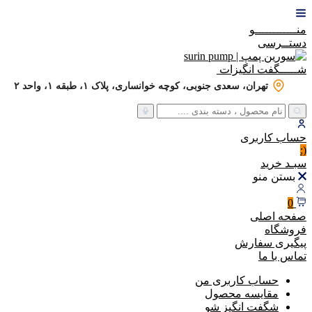
منــــــــــــو
دستــرسی
شـــــگفت
انگیزات
تهران، سعدی جنوبی، کوچه خوانساری، پلاک ۱، طبقه ۱، واحد ۲
حساب
کاربری
(:
سبـد
خرید
بستن منو
0
صفحه اصلی
فروشگاه
پیگیری سفارش
تماس با ما
حساب کاربری من
مقایسه محصول
شگفت انگیز شو