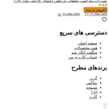
پمپ آب نیم اسب بشقابی ورتکس دوسال گارانتی مدل C50
0.0
افزودن به سبد
19,896,000
23
25,906,000
دسترسی های سریع
صفحه اصلی
همه محصولات
شگفت انگیز شو
حساب کاربری من
برندهای مطرح
گرین
پنتاکس
شیمجه
ابارا
کاریز