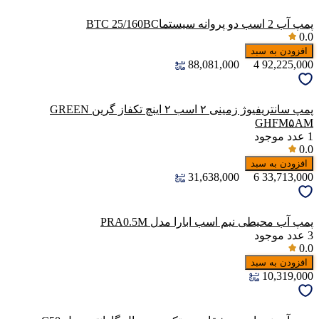
پمپ آب 2 اسب دو پروانه سیستماBTC 25/160BC
0.0
افزودن به سبد
88,081,000
4
92,225,000
پمپ سانتریفیوژ زمینی ۲ اسب ۲ اینچ تکفاز گرین GREEN
GHFM۵AM
1
عدد موجود
0.0
افزودن به سبد
31,638,000
6
33,713,000
پمپ آب محیطی نیم اسب ابارا مدل PRA0.5M
3
عدد موجود
0.0
افزودن به سبد
10,319,000