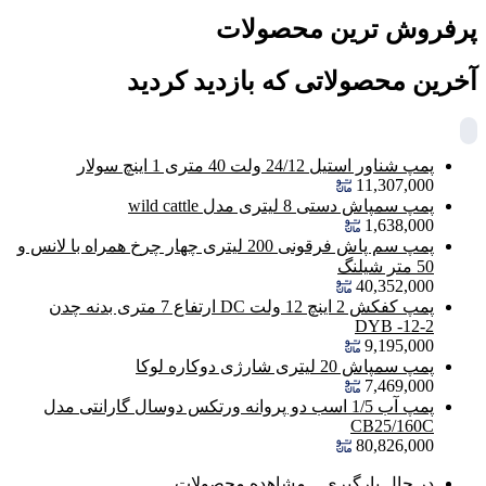
پرفروش ترین محصولات
آخرین محصولاتی که بازدید کردید
پمپ شناور استیل 24/12 ولت 40 متری 1 اینچ سولار
11,307,000
پمپ سمپاش دستی 8 لیتری مدل wild cattle
1,638,000
پمپ سم پاش فرقونی 200 لیتری چهار چرخ همراه با لانس و
50 متر شیلنگ
40,352,000
پمپ کفکش 2 اینچ 12 ولت DC ارتفاع 7 متری بدنه چدن
DYB -12-2
9,195,000
پمپ سمپاش 20 لیتری شارژی دوکاره لوکا
7,469,000
پمپ آب 1/5 اسب دو پروانه ورتکس دوسال گارانتی مدل
CB25/160C
80,826,000
در حال بارگیری ...
مشاهده محصولات