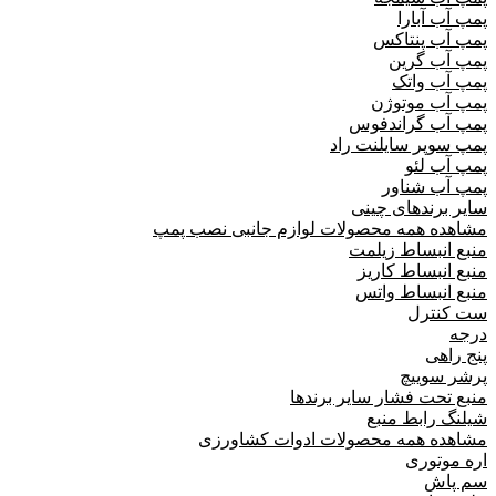
پمپ آب آبارا
پمپ آب پنتاکس
پمپ آب گرین
پمپ آب واتک
پمپ آب موتوژن
پمپ آب گراندفوس
پمپ سوپر سایلنت راد
پمپ آب لئو
پمپ آب شناور
سایر برندهای چینی
مشاهده همه محصولات لوازم جانبی نصب پمپ
منبع انبساط زیلمت
منبع انبساط کاریز
منبع انبساط واتس
ست کنترل
درجه
پنج راهی
پرشر سوییچ
منبع تحت فشار سایر برندها
شیلنگ رابط منبع
مشاهده همه محصولات ادوات کشاورزی
اره موتوری
سم پاش