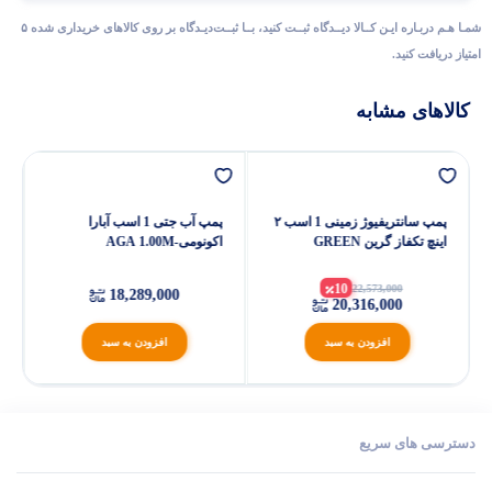
شمـا هـم دربـاره ایـن کــالا دیــدگاه ثبــت کنید، بــا ثبــت‌دیـدگاه بر روی کالاهای خریداری شده ۵
امتیاز دریافت کنید.
کالاهای مشابه
پمپ سانتریفیوژ زمینی 1 اسب ۲
پمپ آب جتی 1 اسب آبارا
اینچ تکفاز گرین GREEN
اکونومیAGA 1.00M-
ECONOMY
GHFM۵B
10
22,573,000
18,289,000
20,316,000
افزودن به سبد
افزودن به سبد
دسترسی های سریع