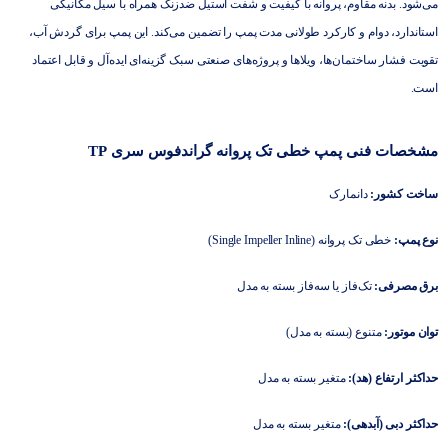
می‌شود. بدنه مقاوم، پروانه با کیفیت و شفت استیل ضدزنگ همراه با سیل مکانیکی
استاندارد، دوام و کارکرد طولانی مدت پمپ را تضمین می‌کند. این پمپ برای گردش آب،
تقویت فشار ساختمان‌ها، ویلاها و پروژه‌های صنعتی سبک گزینه‌ای ایده‌آل و قابل اعتماد
است.
مشخصات فنی پمپ خطی تک پروانه گراندفوس سری TP
ساخت کشور:
دانمارک
نوع پمپ:
خطی تک پروانه (Single Impeller Inline)
برق مصرفی:
تک‌فاز یا سه‌فاز بسته به مدل
توان موتور:
متنوع (بسته به مدل)
حداکثر ارتفاع (هد):
متغیر بسته به مدل
حداکثر دبی (آبدهی):
متغیر بسته به مدل