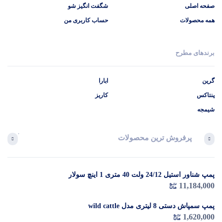
صفحه اصلی
شگفت انگیز شو
همه محصولات
حساب کاربری من
برندهای مطرح
گرین
ابارا
پنتاکس
کاریز
شیمجه
پرفروش ترین محصولات
آخرین 
پمپ شناور استیل 24/12 ولت 40 متری 1 اینچ سولار
در 
11,184,000
م
پمپ سمپاش دستی 8 لیتری مدل wild cattle
1,620,000