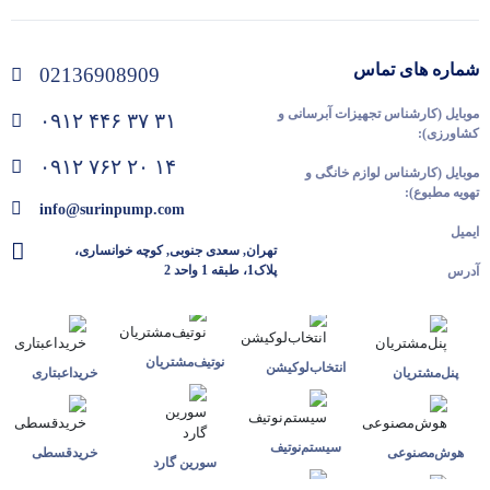
شماره های تماس
02136908909
موبایل (کارشناس تجهیزات آبرسانی و
۰۹۱۲ ۴۴۶ ۳۷ ۳۱
کشاورزی):
۰۹۱۲ ۷۶۲ ۲۰ ۱۴
موبایل (کارشناس لوازم خانگی و
تهویه مطبوع):
info@surinpump.com
ایمیل
تهران, سعدی جنوبی, کوچه خوانساری،
پلاک1، طبقه 1 واحد 2
آدرس
نوتیف‌مشتریان
انتخاب‌لوکیشن
پنل‌مشتریان
خرید‌اعبتاری
سیستم‌نوتیف
هوش‌مصنوعی
خرید‌قسطی
سورین گارد