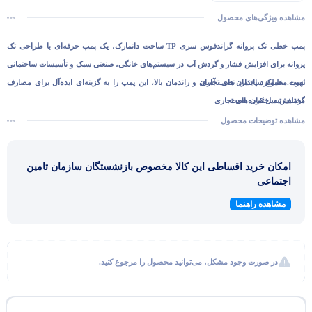
مشاهده ویژگی‌های محصول
پمپ خطی تک پروانه
گراندفوس سری TP
ساخت
دانمارک
، یک پمپ حرفه‌ای با طراحی تک
پروانه برای افزایش فشار و گردش آب در سیستم‌های خانگی، صنعتی سبک و تأسیسات ساختمانی
تهویه مطبوع ساختمان های تجاری
است. عملکرد پایدار، نصب آسان و راندمان بالا، این پمپ را به گزینه‌ای ایده‌آل برای مصارف
مختلف تبدیل کرده است.
گرمایش ساختمان های تجاری
سیرکوله آبگرم ساختمان های تجاری
مشاهده توضیحات محصول
گرمایش منطقه ای
امکان خرید اقساطی این کالا مخصوص بازنشستگان سازمان تامین
اجتماعی
مشاهده راهنما
در صورت وجود مشکل، می‌توانید محصول را مرجوع کنید.