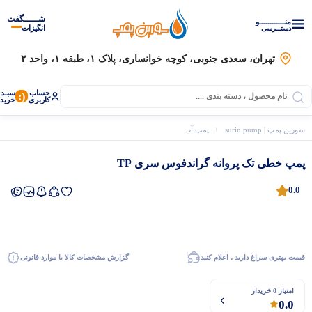
شـــــگفت
منــــــــــــو
انگیزات
دستــرسی
تهران، سعدی جنوبی، کوچه خوانساری، پلاک ۱، طبقه ۱، واحد ۲
حساب
سبـد
(:
کاربری
خرید
سورین پمپ | surin pump
پمپ آب
پمپ آب گراندفوس
پمپ خطی تک پروانه گراندفوس
پمپ خطی تک پروانه گراندفوس سری TP
0.0
قیمت بهتری سراغ دارید ، اعلام کنید
گزارش مشخصات کالا یا موارد قانونی
موتور برق
امتیاز 0 خریدار
0.0