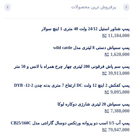
پرفروش ترین محصولات
آخرین 
پمپ شناور استیل 24/12 ولت 40 متری 1 اینچ سولار
در 
11,184,000
م
پمپ سمپاش دستی 8 لیتری مدل wild cattle
1,620,000
پمپ سم پاش فرقونی 200 لیتری چهار چرخ همراه با لانس و 50 متر
شیلنگ
39,913,000
پمپ کفکش 2 اینچ 12 ولت DC ارتفاع 7 متری بدنه چدن DYB -12-2
9,095,000
پمپ سمپاش 20 لیتری شارژی دوکاره لوکا
7,388,000
پمپ آب 1/5 اسب دو پروانه ورتکس دوسال گارانتی مدل CB25/160C
79,947,000