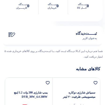
دیــــدگاه
دیــــدگاه
دیــــدگاه
0
0
0
کــــل کالا
خریداران
کاربـــــران
ثبـــــت‌دیدگاه
به‌عنوان کاربر
شمـا هـم دربـاره ایـن کــالا دیــدگاه ثبــت کنید، بــا ثبــت‌دیـدگاه بر روی کالاهای خریداری شده ۵
امتیاز دریافت کنید.
کالاهای مشابه
سمپاش شارژی دوکاره
پمپ شارژی 200 وات 1.2 اینچ
میتسوبیشی ظرفیت ۲۰ لیتر
DYB_30W_4.4 200W