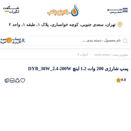
شـــــگفت
منــــــــــــو
انگیزات
دستــرسی
تهران، سعدی جنوبی، کوچه خوانساری، پلاک ۱، طبقه ۱، واحد ۲
حساب
سبـد
(:
کاربری
خرید
سورین پمپ | surin pump
ادوات کشاورزی
ادوات شارژی
پمپ شارژی 200 وات 1.2 اینچ DYB_30W_2.4-200W
پمپ شارژی 200 وات 1.2 اینچ DYB_30W_2.4-200W
0.0
موتور برق