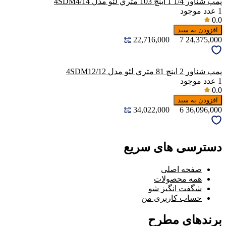
پمپ شناور 1/4 1 اينچ 103 متري لئو مدل 4SDM4/14
1
عدد موجود
0.0
افزودن به سبد
22,716,000
7
24,375,000
پمپ شناور 2 اينچ 81 متري لئو مدل 4SDM12/12
1
عدد موجود
0.0
افزودن به سبد
34,022,000
6
36,096,000
دسترسی های سریع
صفحه اصلی
همه محصولات
شگفت انگیز شو
حساب کاربری من
برندهای مطرح