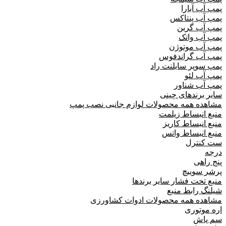
پمپ آب آبارا
پمپ آب پنتاکس
پمپ آب گرین
پمپ آب واتک
پمپ آب موتوژن
پمپ آب گراندفوس
پمپ سوپر سایلنت راد
پمپ آب لئو
پمپ آب شناور
سایر برندهای چینی
مشاهده همه محصولات لوازم جانبی نصب پمپ
منبع انبساط زیلمت
منبع انبساط کاریز
منبع انبساط واتس
ست کنترل
درجه
پنج راهی
پرشر سوییچ
منبع تحت فشار سایر برندها
شیلنگ رابط منبع
مشاهده همه محصولات ادوات کشاورزی
اره موتوری
سم پاش