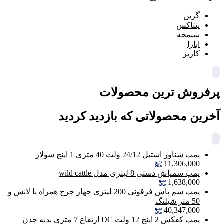
گرین
پنتاکس
شیمجه
ابارا
کاریز
پرفروش ترین محصولات
آخرین محصولاتی که بازدید کردید
پمپ شناور استیل 24/12 ولت 40 متری 1 اینچ سولار
11,306,000
پمپ سمپاش دستی 8 لیتری مدل wild cattle
1,638,000
پمپ سم پاش فرقونی 200 لیتری چهار چرخ همراه با لانس و
50 متر شیلنگ
40,347,000
پمپ کفکش 2 اینچ 12 ولت DC ارتفاع 7 متری بدنه چدن