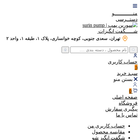
منــــــــــــو
دستــرسی
شـــــگفت
انگیزات
تهران، سعدی جنوبی، کوچه خوانساری، پلاک ۱، طبقه ۱، واحد ۲
حساب
کاربری
(:
سبـد
خرید
بستن منو
0
صفحه اصلی
فروشگاه
پیگیری سفارش
تماس با ما
حساب کاربری من
مقایسه محصول
شگفت انگیز شو