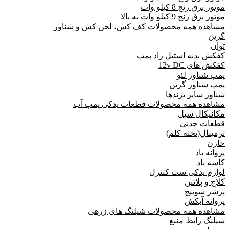
موتور برق رنج 8 کیلو وات
موتور برق رنج 9 کیلو وات به بالا
مشاهده همه محصولات کف کش، لجن کش و شناور
گرین
توان
کفکش بدنه استیل راد پمپ
کفکش های 12v DC
پمپ شناور لئو
پمپ شناور گرین
شناور سایر برندها
مشاهده همه محصولات قطعات یدکی پمپ آب
مکانیکال سیل
قطعات چدنی
ترمینال(تخته کلم)
خازن
پروانه باد
کاسه باد
لوازم یدکی ست کنترل
کلاچ و پلاتین
پرشر سوییچ
پروانه آبکش
مشاهده همه محصولات شیلنگ های زرهی
شیلنگ رابط منبع