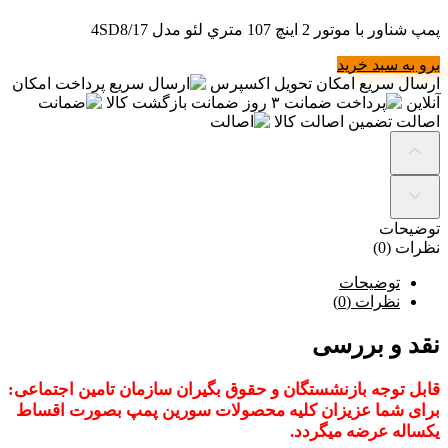
پمپ شناور با موتور 2 اينچ 107 متري لئو مدل 4SD8/17
برو به سبد خرید
ارسال سریع
امکان تحویل اکسپرس
پرداخت
امکان
آنلاین
ضمانت
۳ روز ضمانت بازگشت کالا
اصالت
تضمین اصالت کالا
توضیحات
نظرات (0)
توضیحات
نظرات (0)
نقد و بررسی
قابل توجه بازنشستگان و حقوق بگیران سازمان تامین اجتماعی:
برای شما عزیزان کلیه محصولات سورین پمپ بصورت اقساط
یکساله عرضه میگردد.