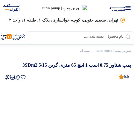
شـــــگفت
منــــــــــــو
انگیزات
دستــرسی
تهران، سعدی جنوبی، کوچه خوانساری، پلاک ۱، طبقه ۱، واحد ۲
حساب
سبـد
(:
کاربری
خرید
سورین پمپ | surin pump
پمپ آب
پمپ شناور گرین
پمپ شناور 0.75 اسب 1 اینچ 65 متری گرین 3SDm2.5/15
پمپ شناور 0.75 اسب 1 اینچ 65 متری گرین 3SDm2.5/15
0.0
موتور برق