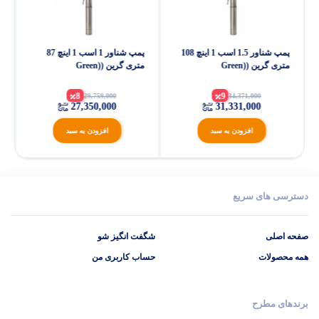
پمپ شناور 1.5 اسب 1 اینچ 108
پمپ شناور 1 اسب 1 اینچ 87
متری گرین (Green)
متری گرین (Green)
3SDm2.5/20
3SDm2.5/25
8
9
29,759,000
34,371,000
27,350,000
31,331,000
افزودن به سبد
افزودن به سبد
دسترسی های سریع
صفحه اصلی
شگفت انگیز شو
همه محصولات
حساب کاربری من
برندهای مطرح