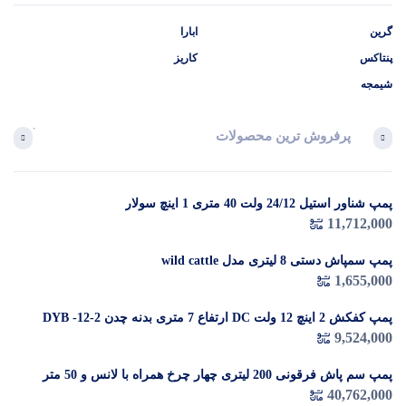
گرین
ابارا
پنتاکس
کاریز
شیمجه
پرفروش ترین محصولات
آخرین 
پمپ شناور استیل 24/12 ولت 40 متری 1 اینچ سولار
در 
11,712,000
م
پمپ سمپاش دستی 8 لیتری مدل wild cattle
1,655,000
پمپ کفکش 2 اینچ 12 ولت DC ارتفاع 7 متری بدنه چدن DYB -12-2
9,524,000
پمپ سم پاش فرقونی 200 لیتری چهار چرخ همراه با لانس و 50 متر
شیلنگ
40,762,000