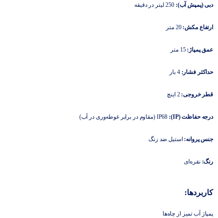
دبی (پمپش آب):
250 لیتر در دقیقه
ارتفاع مکش:
20 متر
عمق پمپاژ:
15 متر
حداکثر فشار:
4 بار
قطر خروجی:
2 اینچ
درجه حفاظت (IP):
IP68 (مقاوم در برابر غوطه‌وری در آب)
جنس پروانه:
استیل ضد زنگ
رنگ:
نقره‌ای
کاربردها:
پمپاژ آب تمیز از چاه‌ها