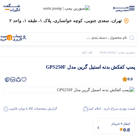
شـــــگفت
منــــــــــــو
انگیزات
دستــرسی
تهران، سعدی جنوبی، کوچه خوانساری، پلاک ۱، طبقه ۱، واحد ۲
حساب
سبـد
(:
کاربری
خرید
سورین پمپ | surin pump
کف کش، لجن کش و شناور
گرین
پمپ کفکش بدنه استیل گرین م
پمپ کفکش بدنه استیل گرین مدل GPS250F
0.0
قیمت بهتری سراغ دارید ، اعلام کنید
گزارش مشخصات کالا یا موارد قانونی
موتور برق
امتیاز 0 خریدار
0.0