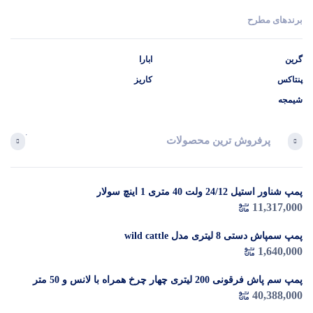
برندهای مطرح
گرین
ابارا
پنتاکس
کاریز
شیمجه
پرفروش ترین محصولات
آخرین 
پمپ شناور استیل 24/12 ولت 40 متری 1 اینچ سولار
در 
11,317,000
م
پمپ سمپاش دستی 8 لیتری مدل wild cattle
1,640,000
پمپ سم پاش فرقونی 200 لیتری چهار چرخ همراه با لانس و 50 متر
شیلنگ
40,388,000