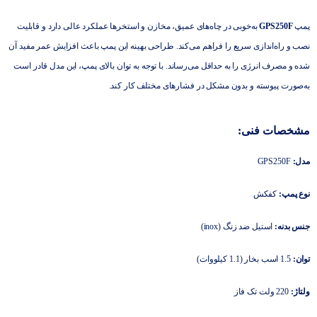
پمپ
GPS250F
به‌خوبی در چاه‌های عمیق، مخازن و استخرها عملکرد عالی دارد و قابلیت
نصب و راه‌اندازی سریع را فراهم می‌کند. طراحی بهینه این پمپ باعث افزایش عمر مفید آن
شده و مصرف انرژی را به حداقل می‌رساند. با توجه به توان بالای پمپ، این مدل قادر است
به‌صورت پیوسته و بدون مشکل در فشارهای مختلف کار کند.
مشخصات فنی:
مدل:
GPS250F
نوع پمپ:
کفکش
جنس بدنه:
استیل ضد زنگ (inox)
توان:
1.5 اسب بخار (1.1 کیلووات)
ولتاژ:
220 ولت تک فاز