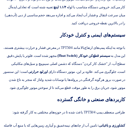
کار می‌کند. خروجی دستگاه متناسب با لوله
۱.۱/۴ اینچ
تعبیه شده است که تعادلی ایده‌آل
میان سرعت انتقال و فشار آب ایجاد می‌کند و اجازه می‌دهد حجم مناسبی از دبی (آب‌دهی)
را در بالاترین نقطه خروجی دریافت کنید.
سیستم‌های ایمنی و کنترل خودکار
با توجه به اینکه پمپ‌های ارتفاع‌بالا مانند TPT50/4 در معرض فشار و حرارت بیشتری هستند،
این مدل به
سیستم قطع‌کن خودکار (Float Switch)
مجهز شده است. فلوتر با پایش دقیق
سطح آب، از “خشک کار کردن” دستگاه که دشمن اصلی سیم‌پیچ و سیل‌های مکانیکی
است، جلوگیری می‌کند. علاوه بر این، موتور دستگاه دارای
اورلود حرارتی
است؛ این سنسور
در صورت بروز هرگونه گرفتگی در پروانه‌ها یا نوسانات شدید ولتاژ که منجر به داغ شدن
موتور شود، جریان برق را به طور موقت قطع می‌کند تا از سوختن موتور جلوگیری شود.
کاربردهای صنعتی و خانگی گسترده
طراحی منعطف پمپ TPT50/4 باعث شده تا در حوزه‌های مختلفی به کار گرفته شود:
کشاورزی و باغبانی:
تامین آب از چاه‌های نیمه‌عمیق و آبیاری زمین‌هایی که با منبع آب فاصله