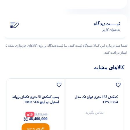
ثبـــــت‌دیدگاه
به‌عنوان کاربر
شمـا هـم دربـاره ایـن کــالا دیــدگاه ثبــت کنید، بــا ثبــت‌دیـدگاه بر روی کالاهای خریداری شده ۵
امتیاز دریافت کنید.
کالاهای مشابه
کفکش 135 متری توان تک مدل
پمپ کفکش51 متری تکفاز پروانه
TPN 135/4
استیل دو اینچ TMR 51/6
تماس بگیرید
10
53,553,000
48,400,000
افزودن به سبد