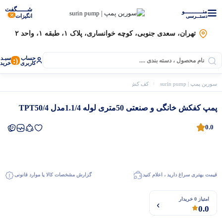
شـــــگفت
منــــــــــــو
انگیزات
دستــرسی
تهران، سعدی جنوبی، کوچه خوانساری، پلاک ۱، طبقه ۱، واحد ۲
حساب
سبـد
(:
کاربری
خرید
سورین پمپ | surin pump
کف کش، لجن کش و شناور
توان
پمپ کفکش خانگی و صنعتی 50متری لوله 1.1/4مدل /4
پمپ کفکش خانگی و صنعتی 50متری لوله 1.1/4مدل TPT50/4
0.0
قیمت بهتری سراغ دارید ، اعلام کنید
گزارش مشخصات کالا یا موارد قانونی
موتور برق
امتیاز 0 خریدار
0.0