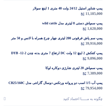
پمپ شناور استیل 24/12 ولت 40 متری 1 اینچ سولار
در 
11,185,000
م
پمپ سمپاش دستی 8 لیتری مدل wild cattle
1,620,000
پمپ سم پاش فرقونی 200 لیتری چهار چرخ همراه با لانس و 50 متر
شیلنگ
39,916,000
پمپ کفکش 2 اینچ 12 ولت DC ارتفاع 7 متری بدنه چدن DYB -12-2
9,096,000
پمپ سمپاش 20 لیتری شارژی دوکاره لوکا
7,389,000
پمپ آب 1/5 اسب دو پروانه ورتکس دوسال گارانتی مدل CB25/160C
79,954,000
چگونه به مــــــا اعتماد کنید