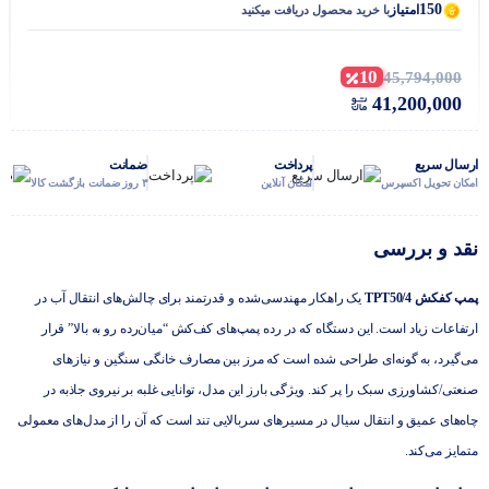
150
امتیاز
با خرید محصول دریافت میکنید
10
45,794,000
41,200,000
ارسال سریع
پرداخت
ضمانت
امکان تحویل اکسپرس
امکان آنلاین
۳ روز ضمانت بازگشت کالا
نقد و بررسی
پمپ کفکش TPT50/4
یک راهکار مهندسی‌شده و قدرتمند برای چالش‌های انتقال آب در
ارتفاعات زیاد است. این دستگاه که در رده پمپ‌های کف‌کش “میان‌رده رو به بالا” قرار
می‌گیرد، به گونه‌ای طراحی شده است که مرز بین مصارف خانگی سنگین و نیازهای
صنعتی/کشاورزی سبک را پر کند. ویژگی بارز این مدل، توانایی غلبه بر نیروی جاذبه در
چاه‌های عمیق و انتقال سیال در مسیرهای سربالایی تند است که آن را از مدل‌های معمولی
متمایز می‌کند.