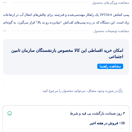
مشاهده ویژگی‌های محصول
پمپ کفکش TPT50/4
یک راهکار مهندسی‌شده و قدرتمند برای چالش‌های انتقال آب در ارتفاعات
زیاد است. این دستگاه که در رده پمپ‌های کف‌کش “میان‌رده رو به بالا” قرار می‌گیرد، به گونه‌ای
طراحی شده است که مرز بین مصارف خانگی سنگین و نیازهای صنعتی/کشاورزی سبک را پر کند.
مشاهده توضیحات محصول
ویژگی بارز این مدل، توانایی غلبه بر نیروی جاذبه در چاه‌های عمیق و انتقال سیال در مسیرهای
سربالایی تند است که آن را از مدل‌های معمولی متمایز می‌کند.
امکان خرید اقساطی این کالا مخصوص بازنشستگان سازمان تامین
راندمان و میزان آبدهی بالا و مصرف انرژی پایین
اجتماعی
پروانه این ازنوع بسته و ازجنس STAINLESS STEEL ساخته شده است
مشاهده راهنما
الکتروموتور کاملآ ضد آب بوده و می تواند حداکثر 20m زیرآب کارکند
الکتروپمپ در دو نوع تکفاز و سه فاز
الکتروپمپ در دو نوع ساده و فلوتر دار
در صورت وجود مشکل، می‌توانید محصول را مرجوع کنید.
حداکثر دمای مناسب برای کارکردن پمپ
40°C
می باشد
۳ روز ضمانت بازگشت بی قید و شرط
10+ فروش در هفته اخیر