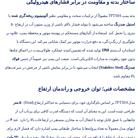
ساختار بدنه و مقاومت در برابر فشارهای هیدرولیکی
بدنه پمپ TPT50/4 معمولاً از ترکیبات سخت و مقاومی نظیر
آلومینیوم ریخته‌گری شده
یا
استیل ضدزنگ
ساخته می‌شود تا بتواند فشار بالای ناشی از وزن ستون آب در ارتفاع ۵۰
متری را تحمل کند. استفاده از آلیاژهای مستحکم در پوسته موتور و محفظه پمپ، علاوه بر
جلوگیری از زنگ‌زدگی، به دفع حرارت موتور نیز کمک شایانی می‌کند. این دستگاه با
استاندارد آب‌بندی
IP68
تولید شده که تضمین‌کننده عملکرد طولانی‌مدت در اعماق چاه‌ها
بدون نفوذ رطوبت به مدارات الکتریکی است. شفت این پمپ نیز عموماً از جنس
فولاد
ضدزنگ (Stainless Steel)
انتخاب می‌شود تا در برابر سایش ناشی از چرخش در سرعت‌های
بالا مقاوم باشد.
مشخصات فنی؛ توان خروجی و راندمان ارتفاع
مدل TPT50/4 بر اساس نام‌گذاری خود، برای دستیابی به حداکثر ارتفاع (Head)
۵۰ متر
طراحی شده است. این به معنای آن است که دستگاه قدرت کافی برای پرتاب آب از
چاه‌هایی با عمق قابل توجه یا انتقال آب به مخازن مستقر در ارتفاعات بالا را دارد. عدد
۴
در
انتهای مدل معمولاً به تعداد پروانه‌ها یا ساختار طبقاتی پمپ اشاره دارد که فشار لازم برای
رسیدن به این ارتفاع را فراهم می‌کند. موتور این پمپ از نوع تک‌فاز بوده و با برق
۲۲۰ ولت