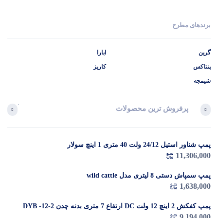
برندهای مطرح
گرین
ابارا
پنتاکس
کاریز
شیمجه
پرفروش ترین محصولات
آخرین 
پمپ شناور استیل 24/12 ولت 40 متری 1 اینچ سولار
در 
11,306,000
م
پمپ سمپاش دستی 8 لیتری مدل wild cattle
1,638,000
پمپ کفکش 2 اینچ 12 ولت DC ارتفاع 7 متری بدنه چدن DYB -12-2
9,194,000