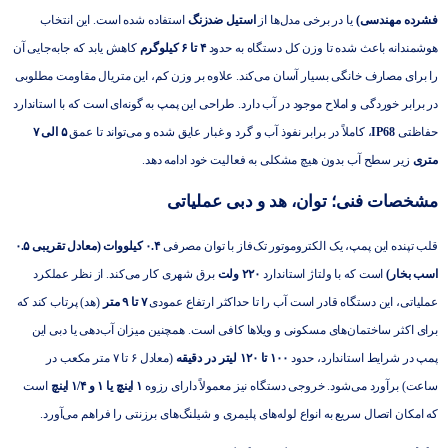
فشرده مهندسی)
یا در برخی مدل‌ها از
استیل ضدزنگ
استفاده شده است. این انتخاب
هوشمندانه باعث شده تا وزن کل دستگاه به حدود
۴ تا ۶ کیلوگرم
کاهش یابد که جابه‌جایی آن
را برای مصارف خانگی بسیار آسان می‌کند. علاوه بر وزن کم، این متریال مقاومت مطلوبی
در برابر خوردگی و املاح موجود در آب دارد. طراحی این پمپ به گونه‌ای است که با استاندارد
حفاظتی
IP68
، کاملاً در برابر نفوذ آب و گرد و غبار عایق شده و می‌تواند تا عمق
۵ الی ۷
متری
زیر سطح آب بدون هیچ مشکلی به فعالیت خود ادامه دهد.
مشخصات فنی؛ توان، هد و دبی عملیاتی
قلب تپنده این پمپ، یک الکتروموتور تک‌فاز با توان مصرفی
۰.۴ کیلووات (معادل تقریبی ۰.۵
اسب بخار)
است که با ولتاژ استاندارد
۲۲۰ ولت
برق شهری کار می‌کند. از نظر عملکرد
عملیاتی، این دستگاه قادر است آب را تا حداکثر ارتفاع عمودی
۷ تا ۹ متر
(هد) پرتاب کند که
برای اکثر ساختمان‌های مسکونی و ویلاها کافی است. همچنین میزان آب‌دهی یا دبی این
پمپ در شرایط استاندارد، حدود
۱۰۰ تا ۱۲۰ لیتر در دقیقه
(معادل ۶ تا ۷ متر مکعب در
ساعت) برآورد می‌شود. خروجی دستگاه نیز معمولاً دارای رزوه
۱ اینچ یا ۱ و ۱/۴ اینچ
است
که امکان اتصال سریع به انواع لوله‌های پلیمری و شیلنگ‌های برزنتی را فراهم می‌آورد.