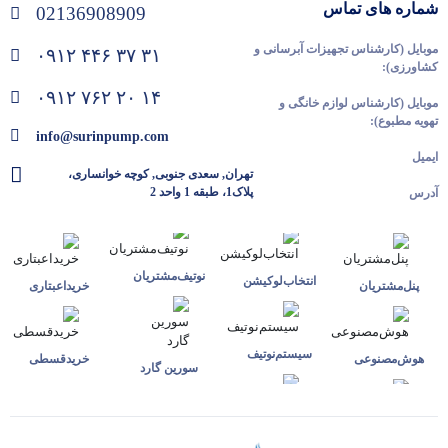
شماره های تماس
02136908909
موبایل (کارشناس تجهیزات آبرسانی و
۰۹۱۲ ۴۴۶ ۳۷ ۳۱
کشاورزی):
۰۹۱۲ ۷۶۲ ۲۰ ۱۴
موبایل (کارشناس لوازم خانگی و
تهویه مطبوع):
info@surinpump.com
ایمیل
تهران, سعدی جنوبی, کوچه خوانساری،
پلاک1، طبقه 1 واحد 2
آدرس
نوتیف‌مشتریان
انتخاب‌لوکیشن
پنل‌مشتریان
خرید‌اعبتاری
سیستم‌نوتیف
هوش‌مصنوعی
خرید‌قسطی
سورین گارد