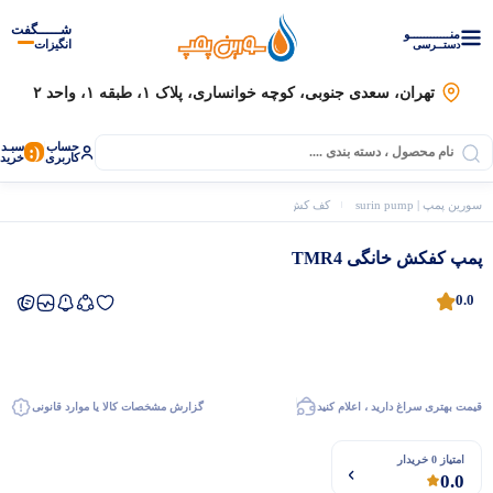
شـــــگفت
منــــــــــــو
انگیزات
دستــرسی
تهران، سعدی جنوبی، کوچه خوانساری، پلاک ۱، طبقه ۱، واحد ۲
حساب
سبـد
(:
کاربری
خرید
سورین پمپ | surin pump
کف کش، لجن کش و شناور
توان
پمپ کفکش خانگی TMR4
پمپ کفکش خانگی TMR4
0.0
قیمت بهتری سراغ دارید ، اعلام کنید
گزارش مشخصات کالا یا موارد قانونی
موتور برق
امتیاز 0 خریدار
0.0