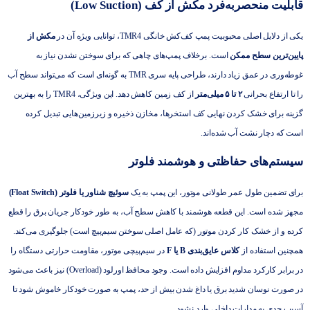
قابلیت منحصربه‌فرد مکش از کف (Low Suction)
یکی از دلایل اصلی محبوبیت پمپ کف‌کش خانگی TMR4، توانایی ویژه آن در
مکش از
پایین‌ترین سطح ممکن
است. برخلاف پمپ‌های چاهی که برای سوختن نشدن نیاز به
غوطه‌وری در عمق زیاد دارند، طراحی پایه سری TMR به گونه‌ای است که می‌تواند سطح آب
را تا ارتفاع بحرانی
۲ تا ۵ میلی‌متر
از کف زمین کاهش دهد. این ویژگی، TMR4 را به بهترین
گزینه برای خشک کردن نهایی کف استخرها، مخازن ذخیره و زیرزمین‌هایی تبدیل کرده
است که دچار نشت آب شده‌اند.
سیستم‌های حفاظتی و هوشمند فلوتر
برای تضمین طول عمر طولانی موتور، این پمپ به یک
سوئیچ شناور یا فلوتر (Float Switch)
مجهز شده است. این قطعه هوشمند با کاهش سطح آب، به طور خودکار جریان برق را قطع
کرده و از خشک کار کردن موتور (که عامل اصلی سوختن سیم‌پیچ است) جلوگیری می‌کند.
همچنین استفاده از
کلاس عایق‌بندی B یا F
در سیم‌پیچی موتور، مقاومت حرارتی دستگاه را
در برابر کارکرد مداوم افزایش داده است. وجود محافظ اورلود (Overload) نیز باعث می‌شود
در صورت نوسان شدید برق یا داغ شدن بیش از حد، پمپ به صورت خودکار خاموش شود تا
آسیب جدی به مدارات داخلی وارد نشود.