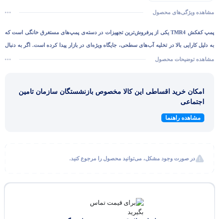
مشاهده ویژگی‌های محصول
پمپ کفکش TMR4
یکی از پرفروش‌ترین تجهیزات در دسته‌ی پمپ‌های مستغرق خانگی است که
به دلیل کارایی بالا در تخلیه آب‌های سطحی، جایگاه ویژه‌ای در بازار پیدا کرده است. اگر به دنبال
راهکاری سریع و مطمئن برای انتقال آب تمیز، تخلیه استخر یا مقابله با آب‌گرفتگی زیرزمین
مشاهده توضیحات محصول
هستید، درک مشخصات فنی و قابلیت‌های این دستگاه برای شما ضروری است.
راندمان و میزان آبدهی بالا و مصرف انرژی پایین
امکان خرید اقساطی این کالا مخصوص بازنشستگان سازمان تامین
پروانه این مدل پمپ ها از دونوع بسته وباز واز جنس stainless steel وآلومنیوم فشرده می باشد
اجتماعی
پروانه استیل برای آب های تمیز و نوع آلومنیوم آن برای آب های کثیف استفاده می شود
مشاهده راهنما
الکتروموتور این پمپ ها کاملآضد نفوذ آب بوده ومی تواند حداکثر20m زیر آب کارکند
این مدل از پمپ ها دردو نوع ساده وفلوتردار تولید می گردد
حداکثر دمای مناسب برای کارکردن پمپ
40°C
می باشد.
در صورت وجود مشکل، می‌توانید محصول را مرجوع کنید.