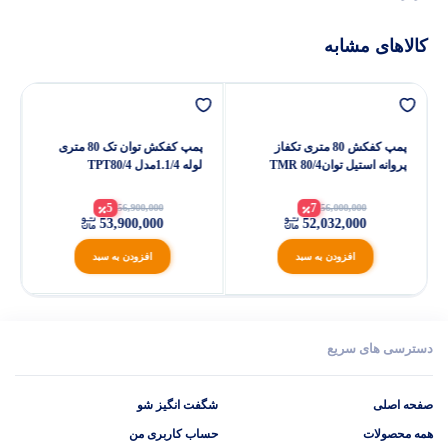
کالاهای مشابه
پمپ کفکش 80 متری تکفاز
پمپ کفکش توان تک 80 متری
پروانه استیل توانTMR 80/4
لوله 1.1/4مدل TPT80/4
5
7
56,900,000
56,000,000
53,900,000
52,032,000
افزودن به سبد
افزودن به سبد
دسترسی های سریع
صفحه اصلی
شگفت انگیز شو
همه محصولات
حساب کاربری من