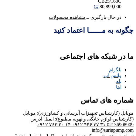
CB25/160C
80,899,000
در حال بارگیری ...
مشاهده محصولات
چگونه به مــــــا اعتماد کنید
ما در شبکه های اجتماعی
تلگرام
واتس اپ
بله
ایتا
شماره های تماس
موبایل (کارشناس تجهیزات آبرسانی و کشاورزی):
موبایل
(کارشناس لوازم خانگی و تهویه مطبوع):
ایمیل
آدرس
۰۹۱۲ ۷۶۲ ۲۰ ۱۴
۰۹۱۲ ۴۴۶ ۳۷ ۳۱
02136908909
info@surinpump.com
تهران, سعدی جنوبی, کوچه خوانساری، پلاک1، طبقه 1 واحد 2