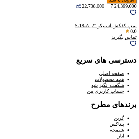
افزودن به سبد
22,738,000
7
24,399,000
پمپ کفکش اسپیکو ‎S-18-A ,2”‎
0.0
تماس بگیرید
دسترسی های سریع
صفحه اصلی
همه محصولات
شگفت انگیز شو
حساب کاربری من
برندهای مطرح
گرین
پنتاکس
شیمجه
ابارا