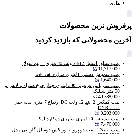
کاریز
پرفروش ترین محصولات
آخرین محصولاتی که بازدید کردید
پمپ شناور استیل 24/12 ولت 40 متری 1 اینچ سولار
11,317,000
پمپ سمپاش دستی 8 لیتری مدل wild cattle
1,640,000
پمپ سم پاش فرقونی 200 لیتری چهار چرخ همراه با لانس و
50 متر شیلنگ
40,388,000
پمپ کفکش 2 اینچ 12 ولت DC ارتفاع 7 متری بدنه چدن
DYB -12-2
9,203,000
پمپ سمپاش 20 لیتری شارژی دوکاره لوکا
7,476,000
پمپ آب 1/5 اسب دو پروانه ورتکس دوسال گارانتی مدل