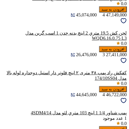
0.0
افزودن به سبد
45,074,000
4
47,149,000
لجن كش 19.5 متري 2 اینچ بدنه چدن 1 اسب گرين مدل
WQD6.16.0.75 L3
0.0
افزودن به سبد
26,476,000
3
27,411,000
کفکش راد پمپ ۳۸ متری ۲ اینچ فلوتر دار استیل دوجداره لوله بالا
مدل 174/10SS04
0.0
افزودن به سبد
44,645,000
4
46,722,000
پمپ شناور 1/4 1 اينچ 103 متري لئو مدل 4SDM4/14
1
عدد موجود
0.0