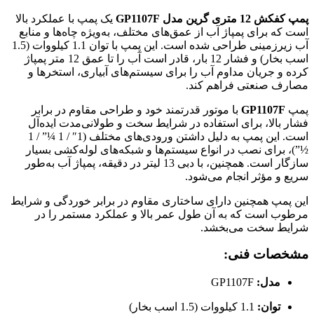
پمپ کفکش 12 متری گرین مدل GP1107F
یک پمپ با عملکرد بالا
است که برای پمپاژ آب از عمق‌های مختلف، به‌ویژه چاه‌ها و منابع
آب زیرزمینی طراحی شده است. این پمپ با توان 1.1 کیلووات (1.5
اسب بخار) و فشار 12 بار، قادر است آب را تا عمق 12 متر پمپاژ
کرده و جریان مداوم آب را برای سیستم‌های آبیاری، استخرها و
مصارف صنعتی فراهم کند.
پمپ
GP1107F
با موتور قدرتمند خود و طراحی مقاوم در برابر
فشار بالا، برای استفاده در شرایط سخت و طولانی‌مدت ایده‌آل
است. این پمپ به دلیل داشتن ورودی‌های مختلف (1″ / 1 ¼” / 1
½”)، برای نصب در انواع سیستم‌ها و شبکه‌های لوله‌کشی بسیار
سازگار است. همچنین، با دبی 13 لیتر در دقیقه، پمپاژ آب به‌طور
سریع و مؤثر انجام می‌شود.
این پمپ همچنین دارای ساختاری مقاوم در برابر خوردگی و شرایط
مرطوب است که به آن طول عمر بالا و عملکرد مستمر را در
شرایط سخت می‌بخشد.
مشخصات فنی:
مدل:
GP1107F
توان:
1.1 کیلووات (1.5 اسب بخار)