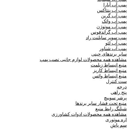
پمپ آب آبارا
پمپ آب پنتاکس
پمپ آب گرین
پمپ آب واتک
پمپ آب موتوژن
پمپ آب گراندفوس
پمپ سوپر سایلنت راد
پمپ آب لئو
پمپ آب شناور
سایر برندهای چینی
مشاهده همه محصولات لوازم جانبی نصب پمپ
منبع انبساط زیلمت
منبع انبساط کاریز
منبع انبساط واتس
ست کنترل
درجه
پنج راهی
پرشر سوییچ
منبع تحت فشار سایر برندها
شیلنگ رابط منبع
مشاهده همه محصولات ادوات کشاورزی
اره موتوری
سم پاش