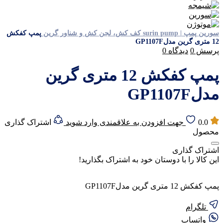
سورین پمپ | surin pump
کف کش، لجن کش و شناور
گرین
پمپ کفکش
12 متری گرین مدلGP1107F
پرسش
0
دیدگاه
0
پمپ کفکش 12 متری گرین
مدلGP1107F
0.0
جهت افزودن به علاقمندی وارد شوید
اشتراک گذاری
محصول
اشتراک گذاری
این کالا را با دوستان خود به اشتراک بگذارید!
پمپ کفکش 12 متری گرین مدلGP1107F
تلگرام
واتساپ