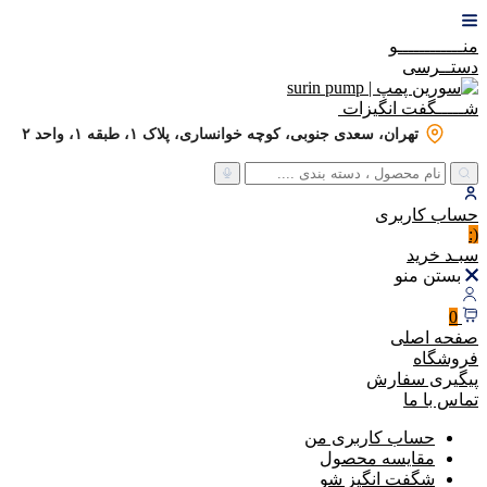
منــــــــــــو
دستــرسی
شـــــگفت
انگیزات
تهران، سعدی جنوبی، کوچه خوانساری، پلاک ۱، طبقه ۱، واحد ۲
حساب
کاربری
(:
سبـد
خرید
بستن منو
0
صفحه اصلی
فروشگاه
پیگیری سفارش
تماس با ما
حساب کاربری من
مقایسه محصول
شگفت انگیز شو