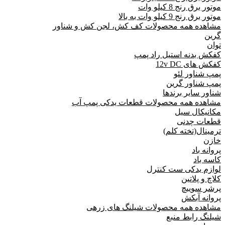
موتور برق رنج 8 کیلو وات
موتور برق رنج 9 کیلو وات به بالا
مشاهده همه محصولات کف کش، لجن کش و شناور
گرین
توان
کفکش بدنه استیل راد پمپ
کفکش های 12v DC
پمپ شناور لئو
پمپ شناور گرین
شناور سایر برندها
مشاهده همه محصولات قطعات یدکی پمپ آب
مکانیکال سیل
قطعات چدنی
ترمینال(تخته کلم)
خازن
پروانه باد
کاسه باد
لوازم یدکی ست کنترل
کلاچ و پلاتین
پرشر سوییچ
پروانه آبکش
مشاهده همه محصولات شیلنگ های زرهی
شیلنگ رابط منبع