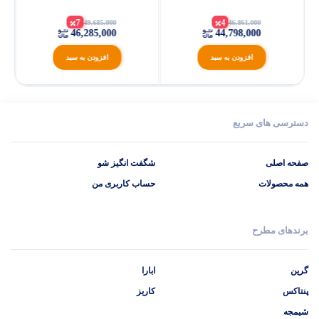
TPT40/6
7
4
49,685,000
46,861,000
46,285,000
44,798,000
افزودن به سبد
افزودن به سبد
دسترسی های سریع
صفحه اصلی
شگفت انگیز شو
همه محصولات
حساب کاربری من
برندهای مطرح
گرین
ابارا
پنتاکس
کاریز
شیمجه