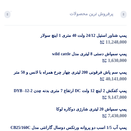
پرفروش ترین محصولات
آخرین 
پمپ شناور استیل 24/12 ولت 40 متری 1 اینچ سولار
در 
11,248,000
م
پمپ سمپاش دستی 8 لیتری مدل wild cattle
1,630,000
پمپ سم پاش فرقونی 200 لیتری چهار چرخ همراه با لانس و 50 متر
شیلنگ
40,141,000
پمپ کفکش 2 اینچ 12 ولت DC ارتفاع 7 متری بدنه چدن DYB -12-2
9,147,000
پمپ سمپاش 20 لیتری شارژی دوکاره لوکا
7,430,000
پمپ آب 1/5 اسب دو پروانه ورتکس دوسال گارانتی مدل CB25/160C