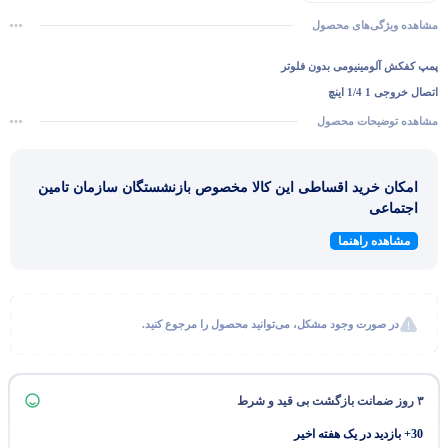
مشاهده ویژگی‌های محصول
پمپ کفکش آلومینیومی بدون فلوتر
اتصال خروجی 1 1/4 اینچ
حداکثر هد 65 متر
مشاهده توضیحات محصول
حداکثر آبدهی 12.3 متر مکعب در ساعت
الکتروموتور 2.7 اسب (2 کیلووات)
امکان خرید اقساطی این کالا مخصوص بازنشستگان سازمان تامین
پروانه استنلس استیل
اجتماعی
مشاهده راهنما
در صورت وجود مشکل، می‌توانید محصول را مرجوع کنید.
۳ روز ضمانت بازگشت بی قید و شرط
30+ بازدید در یک هفته اخیر