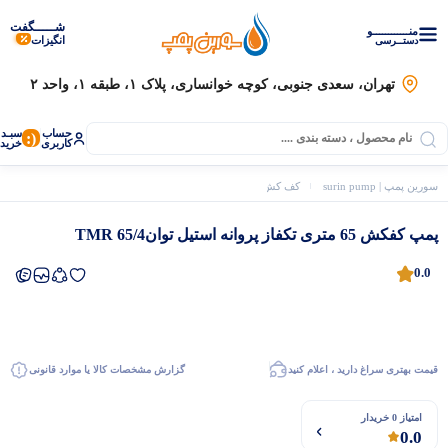
شـــــگفت
منــــــــــــو
انگیزات
دستــرسی
تهران، سعدی جنوبی، کوچه خوانساری، پلاک ۱، طبقه ۱، واحد ۲
حساب
سبـد
(:
کاربری
خرید
سورین پمپ | surin pump
کف کش، لجن کش و شناور
توان
پمپ کفکش 65 متری تکفاز پروانه استیل توانTMR 65/4
پمپ کفکش 65 متری تکفاز پروانه استیل توانTMR 65/4
0.0
قیمت بهتری سراغ دارید ، اعلام کنید
گزارش مشخصات کالا یا موارد قانونی
موتور برق
امتیاز 0 خریدار
0.0