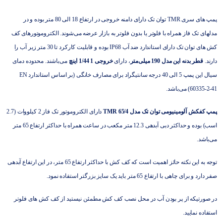
پمپ های سری TMR توان تک دارای دامنه خروجی در ارتفاع 18 الی 80 متر بوده و در
مدلهای تک فاز همراه با فلوتر یا بدون فلوتر به بازار عرضه می‌شوند. الکتروموتورهای کف
کش های توان تک دارای استاندارد ضد آب IP68 بوده و قابلیت کارکرد تا 30 متر زیر آب را
دارند.
قطر بدنه این مدل 190 میلی‌متر
، دارای
خروجی 1 1/44 اینچ
می‌باشند. محدوده دمای
سیال این پمپ 5 الی 40 درجه سانتیگراد برای مصارف خانگی (بر اساس استاندارد EN
60335-2-41) می‌باشد.
پمپ کفکش آلومینیومی توان تک مدل TMR 65/4
دارای الکتروموتور تک فاز 2 کیلووات (2.7
اسب) بوده و حداکثر دبی آبدهی 12.3 متر مکعب در ساعت همراه با حداکثر ارتفاع 65 متر
می‌باشد.
توجه به این نکته حائز اهمیت است که کف کش با حداکثر ارتفاع 65 متر، در این ارتفاع آبدهی
صفر دارد و برای چاهی با ارتفاع 65 متر باید یک سایز بزرگتر استفاده نمود.
در صورتیکه از پر بودن آب در محل نصب کف کش مطمئن نیستید از کف کش های فلوتر
استفاده نمایید.