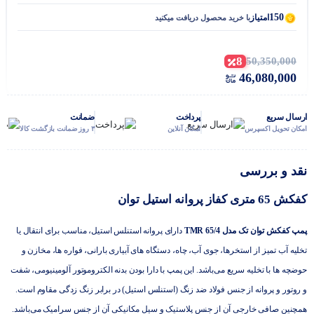
150
امتیاز
با خرید محصول دریافت میکنید
8
50,350,000
46,080,000
ارسال سریع
پرداخت
ضمانت
امکان تحویل اکسپرس
امکان آنلاین
۳ روز ضمانت بازگشت کالا
نقد و بررسی
کفکش 65 متری کفاز پروانه استیل توان
پمپ کفکش توان تک مدل TMR 65/4
دارای پروانه استنلس استیل، مناسب برای انتقال یا
تخلیه آب تمیز از استخرها، جوی آب، چاه، دستگاه های آبیاری بارانی، فواره ها، مخازن و
حوضچه ها با تخلیه سریع می‌باشد. این پمپ با دارا بودن بدنه الکتروموتور آلومینیومی، شفت
و روتور و پروانه از جنس فولاد ضد زنگ (استنلس استیل) در برابر زنگ زدگی مقاوم است.
همچنین صافی خارجی آن از جنس پلاستیک و سیل مکانیکی آن از جنس سرامیک می‌باشد.