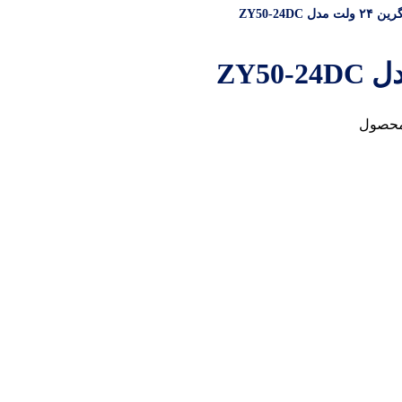
ZY50-24DC
محصول