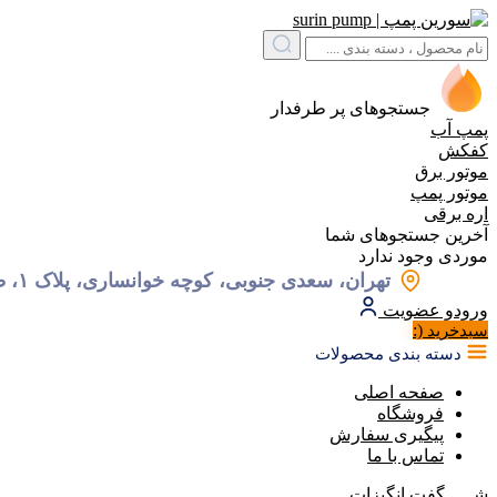
جستجوهای پر طرفدار
پمپ آب
کفکش
موتور برق
موتور پمپ
اره برقی
آخرین جستجوهای شما
موردی وجود ندارد
تهران، سعدی جنوبی، کوچه خوانساری، پلاک ۱، طبقه ۱، واحد ۲
ورود
و عضویت
(:
سبد‌خرید
دسته بندی محصولات
صفحه اصلی
فروشگاه
پیگیری سفارش
تماس با ما
شـــــگفت
انگیزات