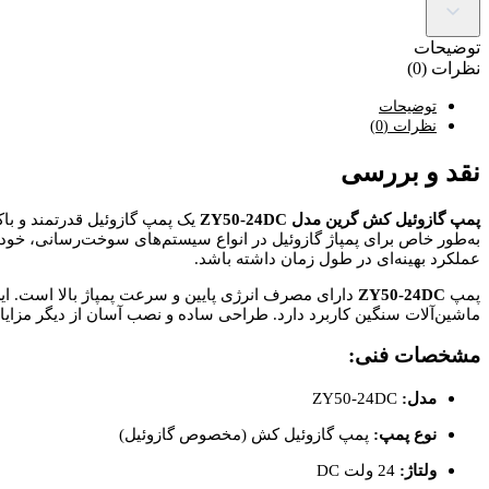
توضیحات
نظرات (0)
توضیحات
نظرات (0)
نقد و بررسی
پمپ گازوئیل کش گرین مدل ZY50-24DC
به‌طور خاص برای پمپاژ گازوئیل در انواع سیستم‌های سوخت‌رسانی، خود
عملکرد بهینه‌ای در طول زمان داشته باشد.
پمپ
ZY50-24DC
دارای مصرف انرژی پایین و سرعت پمپاژ بالا است. این
ماشین‌آلات سنگین کاربرد دارد. طراحی ساده و نصب آسان از دیگر مزایای
مشخصات فنی:
مدل:
ZY50-24DC
نوع پمپ:
پمپ گازوئیل کش (مخصوص گازوئیل)
ولتاژ:
24 ولت DC