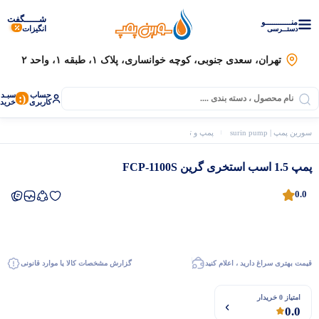
شـــــگفت
منــــــــــــو
انگیزات
دستــرسی
تهران، سعدی جنوبی، کوچه خوانساری، پلاک ۱، طبقه ۱، واحد ۲
حساب
سبـد
(:
کاربری
خرید
سورین پمپ | surin pump
پمپ و تجهیزات استخر
پمپ استخری گرین
پمپ 1.5 اسب استخری گرین FCP-1100S
پمپ 1.5 اسب استخری گرین FCP-1100S
0.0
قیمت بهتری سراغ دارید ، اعلام کنید
گزارش مشخصات کالا یا موارد قانونی
موتور برق
امتیاز 0 خریدار
0.0