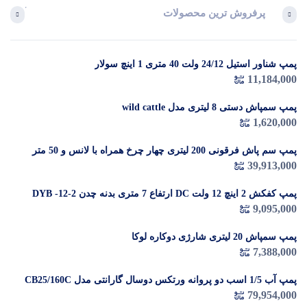
پرفروش ترین محصولات
آخرین 
پمپ شناور استیل 24/12 ولت 40 متری 1 اینچ سولار
در 
11,184,000
م
پمپ سمپاش دستی 8 لیتری مدل wild cattle
1,620,000
پمپ سم پاش فرقونی 200 لیتری چهار چرخ همراه با لانس و 50 متر
شیلنگ
39,913,000
پمپ کفکش 2 اینچ 12 ولت DC ارتفاع 7 متری بدنه چدن DYB -12-2
9,095,000
پمپ سمپاش 20 لیتری شارژی دوکاره لوکا
7,388,000
پمپ آب 1/5 اسب دو پروانه ورتکس دوسال گارانتی مدل CB25/160C
79,954,000