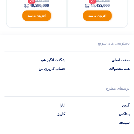
9
7
44,633,000
48,738,000
40,580,000
45,455,000
افزودن به سبد
افزودن به سبد
دسترسی های سریع
صفحه اصلی
شگفت انگیز شو
همه محصولات
حساب کاربری من
برندهای مطرح
گرین
ابارا
پنتاکس
کاریز
شیمجه