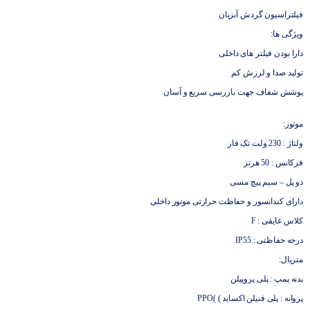
فیلتراسیون گردش آبزیان
ویژگی ها:
دارا بودن فیلتر های داخلی
تولید صدا و لرزش کم
پوشش شفاف جهت بازرسی سریع و آسان
موتور:
ولتاژ : 230 ولت تک فاز
فرکانس : 50 هرتز
دو پل – سیم پیچ مسی
دارای کندانسور و حفاظت حرارتی موتور داخلی
کلاس عایقی : F
درجه حفاظتی : IP55
متریال:
بدنه پمپ : پلی پروپیلن
پروانه : پلی فنیلن اکساید ) )PPO