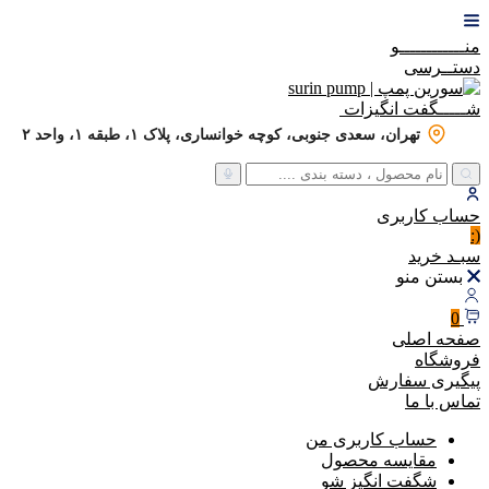
منــــــــــــو
دستــرسی
شـــــگفت
انگیزات
تهران، سعدی جنوبی، کوچه خوانساری، پلاک ۱، طبقه ۱، واحد ۲
حساب
کاربری
(:
سبـد
خرید
بستن منو
0
صفحه اصلی
فروشگاه
پیگیری سفارش
تماس با ما
حساب کاربری من
مقایسه محصول
شگفت انگیز شو