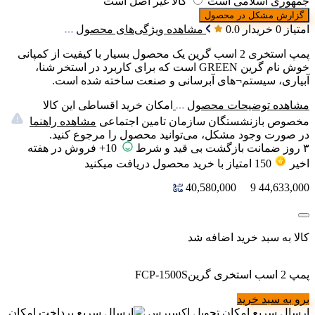
جمهوری اسلامی است
کالا غیر اصل است
گزارش مشکل در محصول
امتیاز 0 خریدار
0.0
مشاهده ویژگی‌های محصول
پمپ استخری 2 اسب گرین یک محصول بسیار با کیفیت از کمپانی
خوش نام گرین GREEN است که برای کاربرد در استخر شنا،
آبیاری، سیستم¬های آبرسانی و صنعت ساخته شده است.
مشاهده توضیحات محصول
امکان خرید اقساطی این کالا
مخصوص بازنشستگان سازمان تامین اجتماعی
مشاهده راهنما
در صورت وجود مشکل، می‌توانید محصول را مرجوع کنید.
۳ روز ضمانت بازگشت بی قید و شرط
10+ فروش در هفته
اخیر
150
امتیاز
با خرید محصول دریافت میکنید
40,580,000
9
44,633,000
کالا به سبد خرید اضافه شد
پمپ 2 اسب استخری گرینFCP-1500S
برو به سبد خرید
ارسال سریع
امکان تحویل اکسپرس
پرداخت
امکان