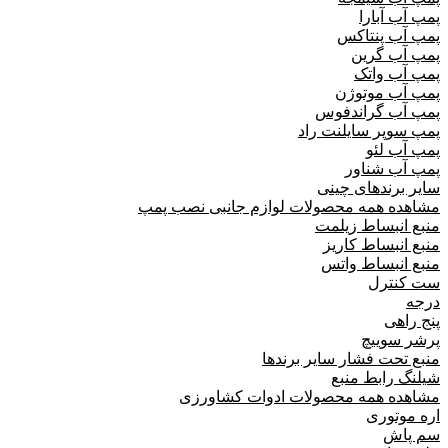
پمپ آب آبارا
پمپ آب پنتاکس
پمپ آب گرین
پمپ آب واتک
پمپ آب موتوژن
پمپ آب گراندفوس
پمپ سوپر سایلنت راد
پمپ آب لئو
پمپ آب شناور
سایر برندهای چینی
مشاهده همه محصولات لوازم جانبی نصب پمپ
منبع انبساط زیلمت
منبع انبساط کاریز
منبع انبساط واتس
ست کنترل
درجه
پنج راهی
پرشر سوییچ
منبع تحت فشار سایر برندها
شیلنگ رابط منبع
مشاهده همه محصولات ادوات کشاورزی
اره موتوری
سم پاش