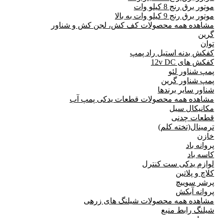
موتور برق رنج 8 کیلو وات
موتور برق رنج 9 کیلو وات به بالا
مشاهده همه محصولات کف کش، لجن کش و شناور
گرین
توان
کفکش بدنه استیل راد پمپ
کفکش های 12v DC
پمپ شناور لئو
پمپ شناور گرین
شناور سایر برندها
مشاهده همه محصولات قطعات یدکی پمپ آب
مکانیکال سیل
قطعات چدنی
ترمینال(تخته کلم)
خازن
پروانه باد
کاسه باد
لوازم یدکی ست کنترل
کلاچ و پلاتین
پرشر سوییچ
پروانه آبکش
مشاهده همه محصولات شیلنگ های زرهی
شیلنگ رابط منبع