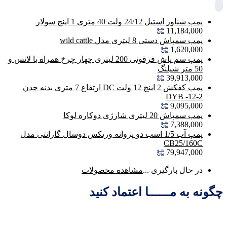
پمپ شناور استیل 24/12 ولت 40 متری 1 اینچ سولار
11,184,000
پمپ سمپاش دستی 8 لیتری مدل wild cattle
1,620,000
پمپ سم پاش فرقونی 200 لیتری چهار چرخ همراه با لانس و
50 متر شیلنگ
39,913,000
پمپ کفکش 2 اینچ 12 ولت DC ارتفاع 7 متری بدنه چدن
DYB -12-2
9,095,000
پمپ سمپاش 20 لیتری شارژی دوکاره لوکا
7,388,000
پمپ آب 1/5 اسب دو پروانه ورتکس دوسال گارانتی مدل
CB25/160C
79,947,000
در حال بارگیری ...
مشاهده محصولات
چگونه به مــــــا اعتماد کنید