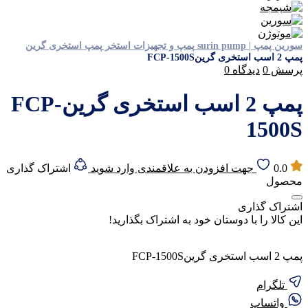
سورین پمپ | surin pump
پمپ و تجهیزات استخر
پمپ استخری گرین
پمپ 2 اسب استخری گرینFCP-1500S
پرسش
0
دیدگاه
0
پمپ 2 اسب استخری گرینFCP-
1500S
0.0
جهت افزودن به علاقمندی وارد شوید
اشتراک گذاری
محصول
اشتراک گذاری
این کالا را با دوستان خود به اشتراک بگذارید!
پمپ 2 اسب استخری گرینFCP-1500S
تلگرام
واتساپ