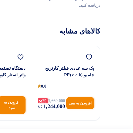
دریافت کنید.
کالاهای مشابه
ب هیل تول
پک سه عددی فیلتر کارتریج
جامبو (PP) c.c.k
واتر استار کاور
0.0
0.0
16
24,378,0
25
1,660,000
افزودن به
افزودن به سبد
1,244,000
سبد
20,540,0