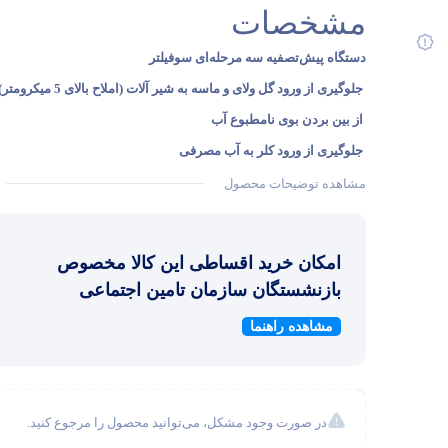
مشخصات
دستگاه پیش‌تصفیه سه مرحله‌ای سوفیلتر
جلوگیری از ورود گل ولای و ماسه به شیر آلات (املاح بالای 5 میکرومتر)
از بین بردن بوی نامطبوع آب
جلوگیری از ورود کلر به آب مصرفی
پایه مستحکم فلزی با رنگ استاتیک
مشاهده توضیحات محصول
آچار تعویض فیلتر
مقاوم در برابر تحمل فشار بالای آب
امکان خرید اقساطی این کالا مخصوص
قابل نصب برروی پایه دیواری
بازنشستگان سازمان تامین اجتماعی
بدون فیلتر
مشاهده راهنما
خدمات پس از فروش مادام
در صورت وجود مشکل، می‌توانید محصول را مرجوع کنید.