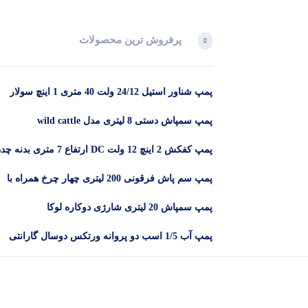
پرفروش ترین محصولات
پمپ شناور استیل 24/12 ولت 40 متری 1 اینچ سولار
پمپ سمپاش دستی 8 لیتری مدل wild cattle
پمپ کفکش 2 اینچ 12 ولت DC ارتفاع 7 متری بدنه
DYB -12-2
پمپ سم پاش فرقونی 200 لیتری چهار چرخ همراه با
لانس و 50 متر شیلنگ
پمپ سمپاش 20 لیتری شارژی دوکاره لوکا
پمپ آب 1/5 اسب دو پروانه ورتکس دوسال گارانتی
مدل CB25/160C