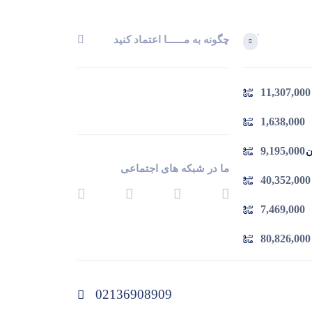
چگونه به مــــــا اعتماد کنید
آخرین محصولاتی که بازدید کردید
11,307,000
در حال بارگیری ...
مشاهده محصولات
1,638,000
9,195,000
 چدن
ما در شبکه های اجتماعی
40,352,000
7,469,000
80,826,000
02136908909