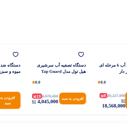
دستگاه تصفیه آب 6 مرحله ای
دستگاه تصفیه آب سرشیری
دستگاه ضدع
 دار
هیل تول مدل Tap Guard
میوه و سبز
گاز اوزون HEALTOOL
0.0
0.0
8
20,227,000
19
4,979,000
افزودن به
افزودن به سبد
4,045,000
سبد
18,568,000