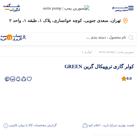
شـــــگفت
منــــــــــــو
انگیزات
دستــرسی
تهران، سعدی جنوبی، کوچه خوانساری، پلاک ۱، طبقه ۱، واحد ۲
حساب
سبـد
(:
کاربری
خرید
سورین پمپ | surin pump
لوازم خانگی
کولر گازی
کولر گازی تروپیکال گرین GREEN
کولر گازی تروپیکال گرین GREEN
0.0
موتور برق
قیمت بهتری سراغ دارید ، اعلام کنید
گزارش مشخصات کالا یا موارد قانونی