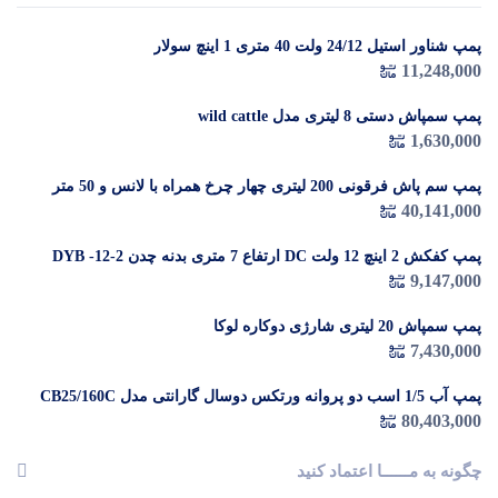
پمپ شناور استیل 24/12 ولت 40 متری 1 اینچ سولار
در 
11,248,000
م
پمپ سمپاش دستی 8 لیتری مدل wild cattle
1,630,000
پمپ سم پاش فرقونی 200 لیتری چهار چرخ همراه با لانس و 50 متر
شیلنگ
40,141,000
پمپ کفکش 2 اینچ 12 ولت DC ارتفاع 7 متری بدنه چدن DYB -12-2
9,147,000
پمپ سمپاش 20 لیتری شارژی دوکاره لوکا
7,430,000
پمپ آب 1/5 اسب دو پروانه ورتکس دوسال گارانتی مدل CB25/160C
80,403,000
چگونه به مــــــا اعتماد کنید