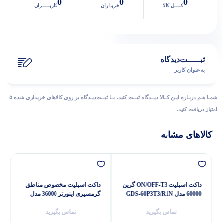
0
0
0
کــــل کالا
خریداران
کاربـــــران
ثبـــــت‌دیدگاه
به‌عنوان کاربر
شمـا هـم دربـاره ایـن کــالا دیــدگاه ثبــت کنید، بــا ثبــت‌دیـدگاه بر روی کالاهای خریداری شده ۵
امتیاز دریافت کنید.
کالاهای مشابه
داکت اسپلیت ON/OFF-T3 گرین
داکت اسپلیت مخصوص مناطق
60000 مدل GDS-60P3T3/R1N
گرمسیری اینورتر 36000 مدل
GDS-36P1T3A2P
تماس بگیرید
تماس بگیرید