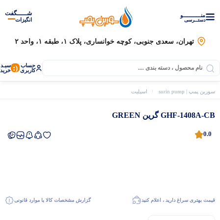
شـــــگفت
منــــــــــــو
انگیزات
دستــرسی
تهران، سعدی جنوبی، کوچه خوانساری، پلاک ۱، طبقه ۱، واحد ۲
حساب
سبـد
(:
کاربری
خرید
سورین پمپ | surin pump
اسپلیت
GHF-1408A-CB گرین GREEN
GHF-1408A-CB گرین GREEN
0.0
موتور برق
قیمت بهتری سراغ دارید ، اعلام کنید
گزارش مشخصات کالا یا موارد قانونی